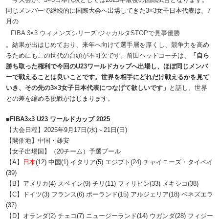
同じメンバーで継続的に国際大会へ出場してきた3×3女子日本代表は、7
月の
FIBA 3×3 ウィメンズシリーズ ジャカルタSTOPで見事優勝
。結果が出はじめており、来年へ向けて選手層を厚くし、競争力を高め
るためにもこの世代の台頭が不可欠です。前田ヘッドコーチは、
「自ら
勝ち取った権利で今回のU23ワールドカップへ出場し、ほぼ同じメンバ
ーで戦えることは良いことです。世界を相手にどれだけ戦えるかを見て
いき、その先の3×3女子日本代表につなげて欲しいです」
と話し、世界
との差を縮める挑戦がはじまります。
■FIBA3x3 U23 ワールドカップ 2025
【大会日程】2025年9月17日(水)～21日(日)
【開催地】中国・雄安
【女子出場国】（20チーム）予選プール
【A】
日本
(12) 中国(1) イタリア(5) エジプト(24) チャイニーズ・タイペイ
(39)
【B】アメリカ(4) スペイン(9) チリ(11) フィリピン(33) メキシコ(38)
【C】ドイツ(3) フランス(6) ポーランド(15) アルジェリア(18) ベネズエラ
(37)
【D】オランダ(2) チェコ(7) ニュージーランド(14) ウガンダ(28) フィジー