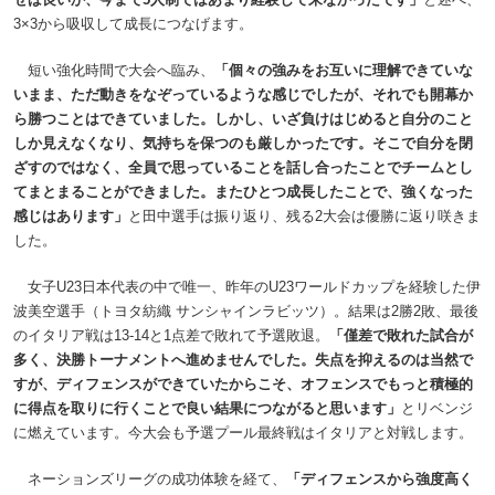
3×3から吸収して成長につなげます。
短い強化時間で大会へ臨み、
「個々の強みをお互いに理解できていな
いまま、ただ動きをなぞっているような感じでしたが、それでも開幕か
ら勝つことはできていました。しかし、いざ負けはじめると自分のこと
しか見えなくなり、気持ちを保つのも厳しかったです。そこで自分を閉
ざすのではなく、全員で思っていることを話し合ったことでチームとし
てまとまることができました。またひとつ成長したことで、強くなった
感じはあります」
と田中選手は振り返り、残る2大会は優勝に返り咲きま
した。
女子U23日本代表の中で唯一、昨年のU23ワールドカップを経験した伊
波美空選手（トヨタ紡織 サンシャインラビッツ）。結果は2勝2敗、最後
のイタリア戦は13-14と1点差で敗れて予選敗退。
「僅差で敗れた試合が
多く、決勝トーナメントへ進めませんでした。失点を抑えるのは当然で
すが、ディフェンスができていたからこそ、オフェンスでもっと積極的
に得点を取りに行くことで良い結果につながると思います」
とリベンジ
に燃えています。今大会も予選プール最終戦はイタリアと対戦します。
ネーションズリーグの成功体験を経て、
「ディフェンスから強度高く