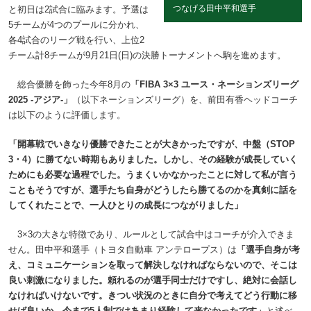
つなげる田中平和選手
と初日は2試合に臨みます。予選は
5チームが4つのプールに分かれ、
各4試合のリーグ戦を行い、上位2
チーム計8チームが9月21日(日)の決勝トーナメントへ駒を進めます。
総合優勝を飾った今年8月の
「FIBA 3×3 ユース・ネーションズリーグ
2025 -アジア-」
（以下ネーションズリーグ）を、前田有香ヘッドコーチ
は以下のように評価します。
「開幕戦でいきなり優勝できたことが大きかったですが、中盤（STOP
3・4）に勝てない時期もありました。しかし、その経験が成長していく
ためにも必要な過程でした。うまくいかなかったことに対して私が言う
こともそうですが、選手たち自身がどうしたら勝てるのかを真剣に話を
してくれたことで、一人ひとりの成長につながりました」
3×3の大きな特徴であり、ルールとして試合中はコーチが介入できま
せん。田中平和選手（トヨタ自動車 アンテロープス）は
「選手自身が考
え、コミュニケーションを取って解決しなければならないので、そこは
良い刺激になりました。頼れるのが選手同士だけですし、絶対に会話し
なければいけないです。きつい状況のときに自分で考えてどう行動に移
せば良いか、今まで5人制ではあまり経験して来なかったです」
と述べ、