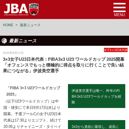
MENU
HOME
>
最新ニュース
最新ニュース
女子3ｘ3日本代表
2025年9月17日
3×3女子U23日本代表：FIBA3x3 U23 ワールドカップ 2025開幕
「オフェンスでもっと積極的に得点を取りに行くことで良い結
果につながる」伊波美空選手
「FIBA 3×3 U23ワールドカップ
伊波美空選手は唯一、昨年のFI
2025」
BA 3x3 U23ワールドカップを経
（以下U23ワールドカップ）は中
験
国・雄安にて本日9月17日(水)より
開幕。予選プールCの女子U23日本
代表は17:30よりエジプト、続けて
20:05よりチャイニーズ・タイペイ
3x3から貪欲に吸収し、成長に