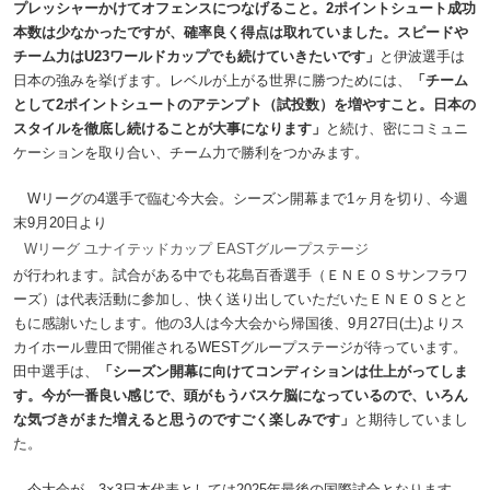
プレッシャーかけてオフェンスにつなげること。2ポイントシュート成功
本数は少なかったですが、確率良く得点は取れていました。スピードや
チーム力はU23ワールドカップでも続けていきたいです」
と伊波選手は
日本の強みを挙げます。レベルが上がる世界に勝つためには、
「チーム
として2ポイントシュートのアテンプト（試投数）を増やすこと。日本の
スタイルを徹底し続けることが大事になります」
と続け、密にコミュニ
ケーションを取り合い、チーム力で勝利をつかみます。
Wリーグの4選手で臨む今大会。シーズン開幕まで1ヶ月を切り、今週
末9月20日より
Wリーグ ユナイテッドカップ EASTグループステージ
が行われます。試合がある中でも花島百香選手（ＥＮＥＯＳサンフラワ
ーズ）は代表活動に参加し、快く送り出していただいたＥＮＥＯＳとと
もに感謝いたします。他の3人は今大会から帰国後、9月27日(土)よりス
カイホール豊田で開催されるWESTグループステージが待っています。
田中選手は、
「シーズン開幕に向けてコンディションは仕上がってしま
す。今が一番良い感じで、頭がもうバスケ脳になっているので、いろん
な気づきがまた増えると思うのですごく楽しみです」
と期待していまし
た。
今大会が、3×3日本代表としては2025年最後の国際試合となります。