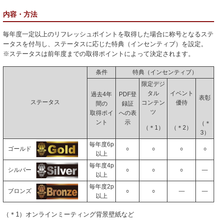
内容・方法
毎年度一定以上のリフレッシュポイントを取得した場合に称号となるステ
ータスを付与し、ステータスに応じた特典（インセンティブ）を設定。
※ステータスは前年度までの取得ポイントによって決定されます。
条件
特典（インセンティブ）
限定デジ
タル
イベント
過去4年
PDF登
表彰
ステータス
コンテン
優待
間の
録証
ツ
取得ポイ
への表
ント
示
（＊
（＊1）
（＊2）
3）
毎年度6p
○
○
○
○
ゴールド
以上
毎年度4p
○
○
○
―
シルバー
以上
毎年度2p
○
○
―
―
ブロンズ
以上
（＊1）オンラインミーティング背景壁紙など