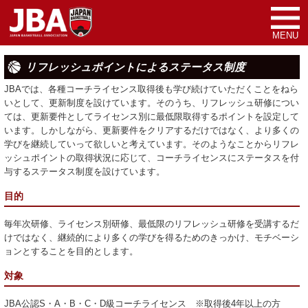
MENU
リフレッシュポイントによるステータス制度
JBAでは、各種コーチライセンス取得後も学び続けていただくことをねら
いとして、更新制度を設けています。そのうち、リフレッシュ研修につい
ては、更新要件としてライセンス別に最低限取得するポイントを設定して
います。しかしながら、更新要件をクリアするだけではなく、より多くの
学びを継続していって欲しいと考えています。そのようなことからリフレ
ッシュポイントの取得状況に応じて、コーチライセンスにステータスを付
与するステータス制度を設けています。
目的
毎年次研修、ライセンス別研修、最低限のリフレッシュ研修を受講するだ
けではなく、継続的により多くの学びを得るためのきっかけ、モチベーシ
ョンとすることを目的とします。
対象
JBA公認S・A・B・C・D級コーチライセンス ※取得後4年以上の方