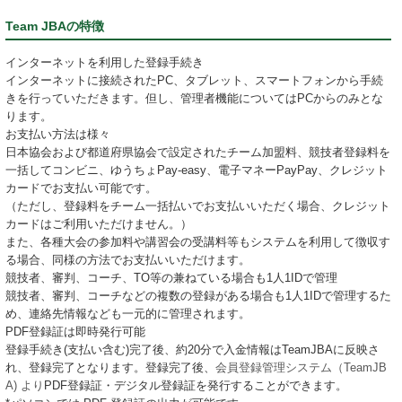
Team JBAの特徴
インターネットを利用した登録手続き
インターネットに接続されたPC、タブレット、スマートフォンから手続
きを行っていただきます。但し、管理者機能についてはPCからのみとな
ります。
お支払い方法は様々
日本協会および都道府県協会で設定されたチーム加盟料、競技者登録料を
一括してコンビニ、ゆうちょPay-easy、電子マネーPayPay、クレジット
カードでお支払い可能です。
（ただし、登録料をチーム一括払いでお支払いいただく場合、クレジット
カードはご利用いただけません。）
また、各種大会の参加料や講習会の受講料等もシステムを利用して徴収す
る場合、同様の方法でお支払いいただけます。
競技者、審判、コーチ、TO等の兼ねている場合も1人1IDで管理
競技者、審判、コーチなどの複数の登録がある場合も1人1IDで管理するた
め、連絡先情報なども一元的に管理されます。
PDF登録証は即時発行可能
登録手続き(支払い含む)完了後、約20分で入金情報はTeamJBAに反映さ
れ、登録完了となります。登録完了後、
会員登録管理システム（TeamJB
A) より
PDF登録証・デジタル登録証を発行することができます。