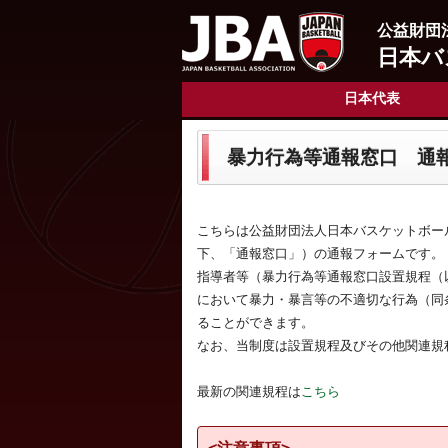
公益財団
日本バ
日本代表
暴力行為等通報窓口 通
こちらは公益財団法人日本バスケットボー
下、「通報窓口」）の通報フォームです。
指導者等（暴力行為等通報窓口設置規程（
において暴力・暴言等の不適切な行為（同
ることができます。
なお、当制度は設置規程及びその他関連規
最新の関連規程は
こちら