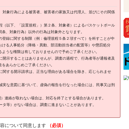
、対象行為による被害者、被害者の家族又は代理人、並びにその関係
程（以下、「設置規程」）第２条、対象者）によるバスケットボール
同条、対象行為）以外の行為は対象外となります。
その登録に関する制限（例：倫理規程５条２項すべて）を科すことが中
おける人事処分（降格・異動、部活動担当者の配置等）や懲罰処分
るような権限は有しておりませんので予めご了承ください。
に開示することはありませんが、調査の過程で、行為者等が通報者及
性をあらかじめご了承ください。
に関する開示請求は、正当な理由がある場合を除き、応じられませ
誠実な意図に基づいて、虚偽の報告を行なった場合には、民事又は刑
間）連絡が取れない場合は、対応を終了とする場合があります。
ータ等）がない場合は、調査に進まないことがあります。
。
容について同意します
（必須）