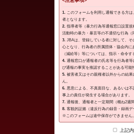
<注意事項>
1.
このフォームを利用し通報できる方は
者となります。
2.
指導者等（暴力行為等通報窓口設置規
活動時の暴力・暴言等の不適切な行為（
3.
JBAは、登録している者に対して、
心となり、行為者の所属団体・協会内に
（減給等）等については、指示・命令す
4.
通報窓口が通報者の氏名等を行為者等
び通報の事実を推認することがある可能
5.
被害者又はその親権者以外からの結果
ん。
6.
悪意による、不真面目な、あるいは不
事上の責任が発生する場合があります。
7.
通報後、通報者と一定期間（概ね2週
8.
客観的証拠（違反行為の録音・録画デ
※このフォームは途中保存ができません
上記内