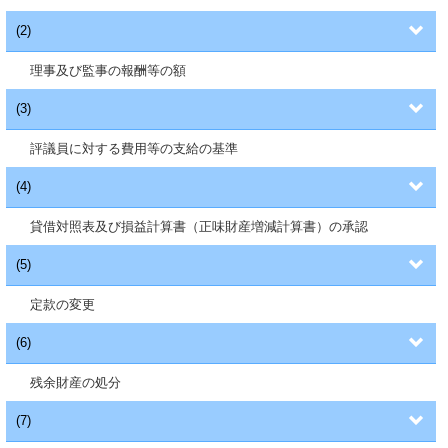
(2)
理事及び監事の報酬等の額
(3)
評議員に対する費用等の支給の基準
(4)
貸借対照表及び損益計算書（正味財産増減計算書）の承認
(5)
定款の変更
(6)
残余財産の処分
(7)