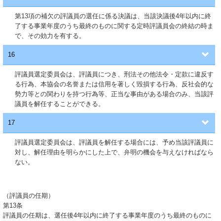
第13項の補欠の評議員の選任に係る決議は、当該決議後4年以内に終
了する事業年度のうち最終のものに関する定時評議員会の終結の時ま
で、その効力を有する。
16
評議員選定委員会は、評議員につき、刑法その他法令・定款に違反す
る行為、本協会の名誉または信用を著しく毀損する行為、反社会的な
勢力等との関わりを持つ行為等、正当な事由がある場合のみ、当該評
議員を解任することができる。
17
評議員選定委員会は、評議員を解任する場合には、予め当該評議員に
対し、解任理由を明らかにした上で、弁明の機会を与えなければなら
ない。
（評議員の任期）
第13条
評議員の任期は、選任後4年以内に終了する事業年度のうち最終のものに