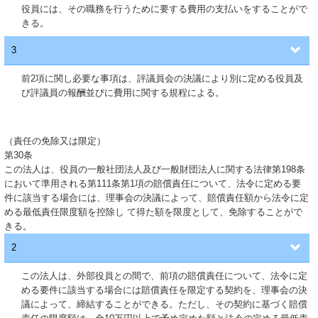
役員には、その職務を行うために要する費用の支払いをすることがで
きる。
3
前2項に関し必要な事項は、評議員会の決議により別に定める役員及
び評議員の報酬並びに費用に関する規程による。
（責任の免除又は限定）
第30条
この法人は、役員の一般社団法人及び一般財団法人に関する法律第198条
において準用される第111条第1項の賠償責任について、法令に定める要
件に該当する場合には、理事会の決議によって、賠償責任額から法令に定
める最低責任限度額を控除し て得た額を限度として、免除することがで
きる。
2
この法人は、外部役員との間で、前項の賠償責任について、法令に定
める要件に該当する場合には賠償責任を限定する契約を、理事会の決
議によって、締結することができる。ただし、その契約に基づく賠償