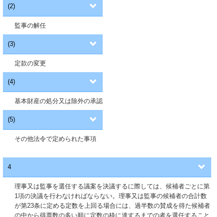
(2)
監事の解任
(3)
定款の変更
(4)
基本財産の処分又は除外の承認
(5)
その他法令で定められた事項
4
理事又は監事を選任する議案を決議するに際しては、候補者ごとに第
1項の決議を行わなければならない。理事又は監事の候補者の合計数
が第23条に定める定数を上回る場合には、過半数の賛成を得た候補者
の中から得票数の多い順に定数の枠に達するまでの者を選任すること