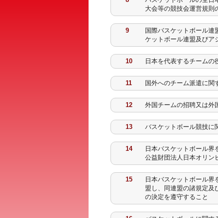
大会等の競技会運営規則
9
国際バスケットボール連
ケットボール連盟及びア
10
日本を代表するチームの
11
国外へのチーム派遣に関
12
外国チームの招聘又は外
13
バスケットボール競技に
14
日本バスケットボール界
公益財団法人日本オリン
15
日本バスケットボール界
盟し、同連盟の諸規定及
の決定を遵守すること