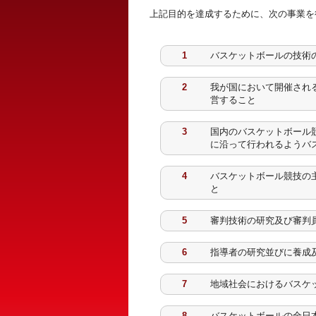
上記目的を達成するために、次の事業を
1
バスケットボールの技術
2
我が国において開催され
営すること
3
国内のバスケットボール
に沿って行われるようバ
4
バスケットボール競技の
と
5
審判技術の研究及び審判
6
指導者の研究並びに養成
7
地域社会におけるバスケ
8
バスケットボールの全日