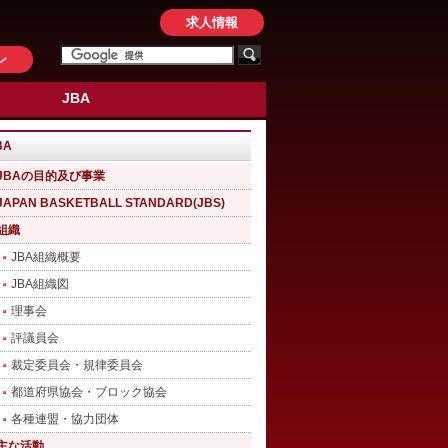
求人情報
ン
JBA
BA
JBAの目的及び事業
JAPAN BASKETBALL STANDARD(JBS)
組織
JBA組織概要
JBA組織図
理事会
評議員会
裁定委員会・規律委員会
都道府県協会・ブロック協会
各種連盟・協力団体
主な活動