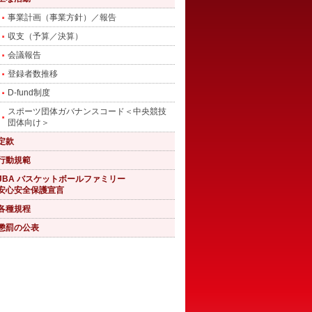
事業計画（事業方針）／報告
収支（予算／決算）
会議報告
登録者数推移
D-fund制度
スポーツ団体ガバナンスコード＜中央競技
団体向け＞
定款
行動規範
JBA バスケットボールファミリー
安心安全保護宣言
各種規程
懲罰の公表