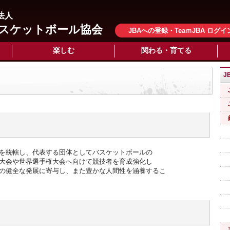
法人
スケットボール協会
JBAへの登録・TeaｍJBA ログイ
楽しむ
関わる・育てる
J
を統轄し、代表する団体としてバスケットボールの
大会や世界選手権大会へ向けて競技者を育成強化し
の健全な発展に寄与し、また豊かな人間性を涵養するこ