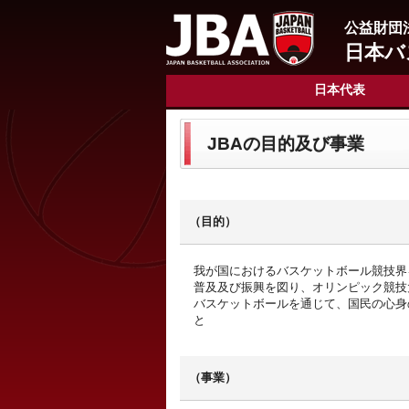
公益財団
日本バ
日本代表
JBAの目的及び事業
（目的）
我が国におけるバスケットボール競技界
普及及び振興を図り、オリンピック競技
バスケットボールを通じて、国民の心身
と
（事業）