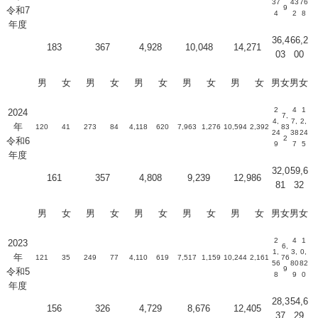
37
43
76
9
令和7
4
2
8
年度
36,4
66,2
183
367
4,928
10,048
14,271
03
00
男
女
男
女
男
女
男
女
男
女
男
女
男
女
2
4
1
2024
7,
4,
7,
2,
年
120
41
273
84
4,118
620
7,963
1,276
10,594
2,392
83
24
38
24
2
令和6
9
7
5
年度
32,0
59,6
161
357
4,808
9,239
12,986
81
32
男
女
男
女
男
女
男
女
男
女
男
女
男
女
2
4
1
2023
6,
1,
3,
0,
年
121
35
249
77
4,110
619
7,517
1,159
10,244
2,161
76
56
80
82
9
令和5
8
9
0
年度
28,3
54,6
156
326
4,729
8,676
12,405
37
29