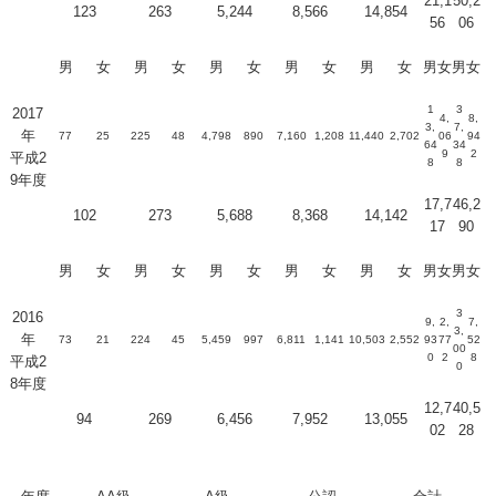
21,1
50,2
123
263
5,244
8,566
14,854
56
06
男
女
男
女
男
女
男
女
男
女
男
女
男
女
1
3
2017
4,
8,
3,
7,
年
77
25
225
48
4,798
890
7,160
1,208
11,440
2,702
06
94
64
34
9
2
平成2
8
8
9年度
17,7
46,2
102
273
5,688
8,368
14,142
17
90
男
女
男
女
男
女
男
女
男
女
男
女
男
女
3
2016
9,
2,
7,
3,
年
73
21
224
45
5,459
997
6,811
1,141
10,503
2,552
93
77
52
00
0
2
8
平成2
0
8年度
12,7
40,5
94
269
6,456
7,952
13,055
02
28