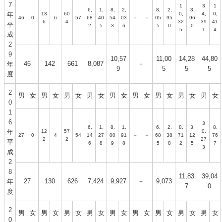
7
1
3
1
6,
1,
8,
2,
8,
2,
3,
年
13
60
0,
4,
0,
46
0
6
57
68
40
54
03
－
－
05
95
96
6
4
32
39
41
平
2
5
3
6
5
0
0
5
1
4
成
2
9
10,57
11,00
14,28
44,80
46
142
661
8,087
－
年
9
5
5
5
度
2
男
女
男
女
男
女
男
女
男
女
男
女
男
女
男
女
男
女
0
1
6
3
6,
1,
8,
1,
6,
2,
8,
3,
8,
年
12
57
0,
27
0
4
54
14
27
00
91
－
－
68
38
71
12
76
2
2
27
平
6
8
9
8
5
8
2
5
7
3
成
2
8
11,83
39,04
27
130
626
7,424
9,927
－
9,073
年
7
0
度
2
男
女
男
女
男
女
男
女
男
女
男
女
男
女
男
女
男
女
0