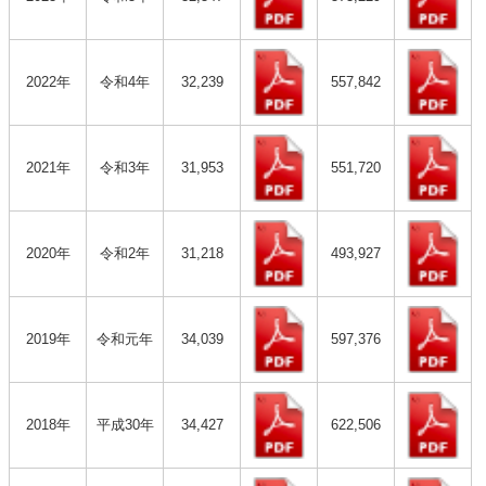
2022年
令和4年
32,239
557,842
2021年
令和3年
31,953
551,720
2020年
令和2年
31,218
493,927
2019年
令和元年
34,039
597,376
2018年
平成30年
34,427
622,506