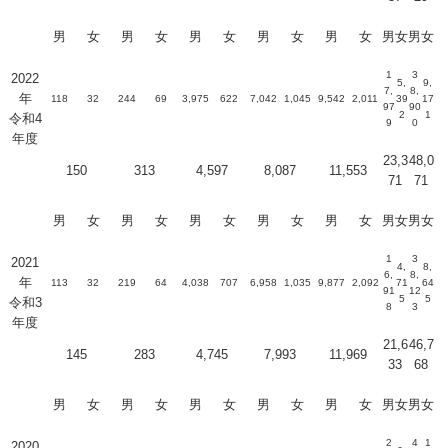
男
女
男
女
男
女
男
女
男
女
男
女
男
女
1
3
2022
5,
9,
7,
8,
年
118
32
244
69
3,975
622
7,042
1,045
9,542
2,011
39
17
97
90
2
1
令和4
9
0
年度
23,3
48,0
150
313
4,597
8,087
11,553
71
71
男
女
男
女
男
女
男
女
男
女
男
女
男
女
1
3
2021
4,
8,
6,
8,
年
113
32
219
64
4,038
707
6,958
1,035
9,877
2,092
71
64
91
12
5
5
令和3
8
3
年度
21,6
46,7
145
283
4,745
7,993
11,969
33
68
男
女
男
女
男
女
男
女
男
女
男
女
男
女
2
4
1
2020