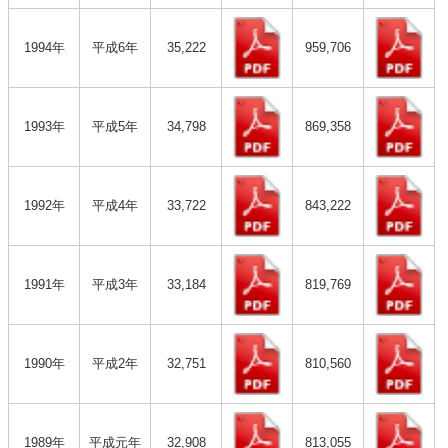
1994年
平成6年
35,222
959,706
1993年
平成5年
34,798
869,358
1992年
平成4年
33,722
843,222
1991年
平成3年
33,184
819,769
1990年
平成2年
32,751
810,560
1989年
平成元年
32,908
813,055