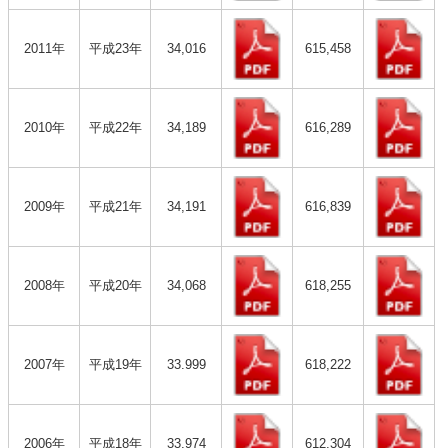
2011年
平成23年
34,016
615,458
2010年
平成22年
34,189
616,289
2009年
平成21年
34,191
616,839
2008年
平成20年
34,068
618,255
2007年
平成19年
33.999
618,222
2006年
平成18年
33,974
612,304