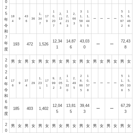
0
2
1
1
3
1
5
1
5
1,
2,
2,
18
43
17
0,
2,
1,
1,
5,
6,
9
36
34
13
66
ー
ー
ー
ー
年
4
6
9
20
21
58
44
97
46
7
4
3
令
7
3
5
5
2
6
和
7
12,34
14,87
43,03
72,43
年
193
472
1,526
ー
ー
1
6
0
8
度
2
男
女
男
女
男
女
男
女
男
女
男
女
男
女
男
女
男
女
0
2
1
2
1
5
1
4
1,
9,
2,
2,
17
37
17
1,
8,
0,
1,
5,
9
29
23
99
05
49
ー
ー
ー
ー
年
6
4
1
32
86
57
95
33
1
2
3
5
令
0
5
8
8
5
和
6
12,04
13,81
39,44
67,29
年
185
403
1,402
ー
ー
5
5
3
3
度
2
男
女
男
女
男
女
男
女
男
女
男
女
男
女
男
女
男
女
0