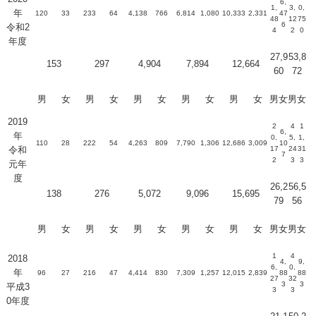
6,
1,
3,
0,
年
120
33
233
64
4,138
766
6,814
1,080
10,333
2,331
47
48
12
75
6
令和2
4
2
0
年度
27,9
53,8
153
297
4,904
7,894
12,664
60
72
男
女
男
女
男
女
男
女
男
女
男
女
男
女
2019
2
4
1
6,
年
0,
5,
1,
110
28
222
54
4,263
809
7,790
1,306
12,686
3,009
10
令和
17
24
31
7
2
3
3
元年
度
26,2
56,5
138
276
5,072
9,096
15,695
79
56
男
女
男
女
男
女
男
女
男
女
男
女
男
女
1
4
2018
4,
9,
6,
0,
年
96
27
216
47
4,414
830
7,309
1,257
12,015
2,839
88
88
27
32
3
3
平成3
3
3
0年度