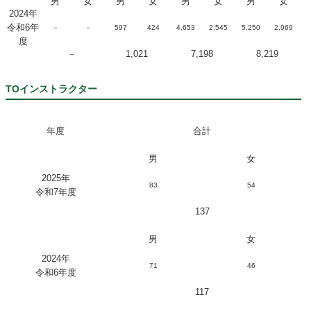
男
女
男
女
男
女
男
女
2024年
令和6年
－
－
597
424
4,653
2,545
5,250
2,969
度
－
1,021
7,198
8,219
TOインストラクター
年度
合計
男
女
2025年
83
54
令和7年度
137
男
女
2024年
71
46
令和6年度
117