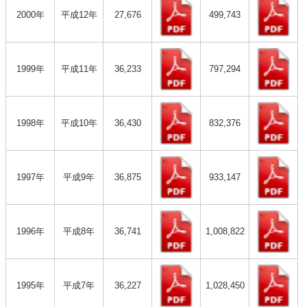
2000年
平成12年
27,676
499,743
1999年
平成11年
36,233
797,294
1998年
平成10年
36,430
832,376
1997年
平成9年
36,875
933,147
1996年
平成8年
36,741
1,008,822
1995年
平成7年
36,227
1,028,450