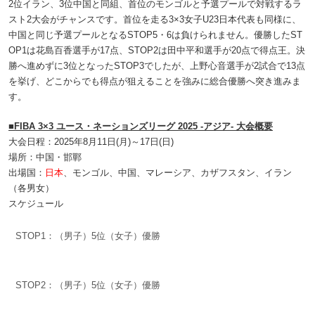
2位イラン、3位中国と同組、首位のモンゴルと予選プールで対戦するラ
スト2大会がチャンスです。首位を走る3×3女子U23日本代表も同様に、
中国と同じ予選プールとなるSTOP5・6は負けられません。優勝したST
OP1は花島百香選手が17点、STOP2は田中平和選手が20点で得点王。決
勝へ進めずに3位となったSTOP3でしたが、上野心音選手が2試合で13点
を挙げ、どこからでも得点が狙えることを強みに総合優勝へ突き進みま
す。
■FIBA 3×3 ユース・ネーションズリーグ 2025 -アジア- 大会概要
大会日程：2025年8月11日(月)～17日(日)
場所：中国・邯鄲
出場国：
日本
、モンゴル、中国、マレーシア、カザフスタン、イラン
（各男女）
スケジュール
STOP1：（男子）5位（女子）優勝
STOP2：（男子）5位（女子）優勝