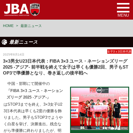
MENU
HOME
>
最新ニュース
最新ニュース
女子3ｘ3日本代表
2025年8月14日
3×3男女U23日本代表：FIBA 3×3 ユース・ネーションズリーグ
2025 -アジア- 前半戦を終えて女子は早くも優勝2回、男子もST
OP3で準優勝となり、巻き返しの後半戦へ
中国・邯鄲にて開催中の
「FIBA 3×3 ユース・ネーション
ズリーグ 2025 -アジア-」
はSTOP3までを終え、3×3女子U2
3日本代表は早くも2度の優勝を飾
りました。男子もSTOP3でようや
く白星を挙げ、決勝進出。残念な
がら準優勝に終わりましたが、明