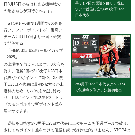
早くも2回の優勝を飾り、現在
日8月15日からはじまる後半戦で
ツアー首位に立つ3x3女子U23
の巻き返しが期待されます。
日本代表
STOP1〜6まで1週間で6大会を
行い、ツアーポイントが一番高い
チームに9月17日より中国・雄安
で開催する
「FIBA 3×3 U23ワールドカップ
2025」
の出場権が与えられます。3大会を
終え、優勝2回の3×3女子U23日本
代表が270ポイントで首位。3×3男
3x3男子U23日本代表はSTOP3
子U23日本代表は最初の2大会が未
で初勝利を挙げ、決勝初進出
勝利のため、いずれも5位に終わ
り、180ポイントで現在4位。トッ
プのモンゴルまで90ポイント差を
追いかけます。
逆転を目指す3×3男子U23日本代表は上位チームを予選プールで破り、
少しでもポイント差をつけて優勝し続けなければなりません。STOP4は