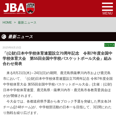
MENU
HOME
>
最新ニュース
最新ニュース
リリース
2025年8月15日
「(公財)日本中学校体育連盟設立70周年記念 令和7年度全国中
学校体育大会 第55回全国中学校バスケットボール大会」組み
合わせ発表
来る8月21日(木)～24日(日)の期間、鹿児島県薩摩川内市および鹿児島
市において、「(公財)日本中学校体育連盟設立70周年記念 令和7年度全国
中学校体育大会 第55回全国中学校バスケットボール大会」(主催：(公財)
日本中学校体育連盟、鹿児島県・薩摩川内市・鹿児島市各教育委員会ほ
か)が開催されます。
今大会では、各都道府県予選から各ブロック予選を突破した男女各24
チーム(計48チーム)が、中学校部活動の日本一を目指して、3日間にわた
り熱戦を繰り広げます。