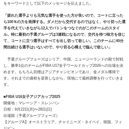
をキーワードとして以下のメッセージを伝えました。
「疲れた選手よりも元気な選手を使った方が良いので、コートに立った
ら100％の力を発揮する。ダメだから交代するのではなく、やり切った選
手を代えていきながら12人でバトンをつなぐのがこのチームのスタイ
ル。特に最初の予選グループは3連戦になるので、交代を待つ味方を信じ
て、コートに立つ選手はすべてを出し切って欲しい。このチームに40分
間出続ける選手はいないので、やり切る心構えで臨んで欲しい」
予選グループフェーズはシリア、中国、ニュージーランドの順で対戦
し、勝率1位のチームがFIBA U17女子ワールドカップ2026への出場を決
めます。もちろん目標はアジアチャンピオンであり、金メダル獲得で
す。それまでの過程を逆算しながら、現地にて最終調整を行っていきま
す。
■FIBA U16女子アジアカップ2025
開催地：マレーシア・スレンバン
日程：9月22日(月)〜28日(日)
出場国（予選グループフェーズ）
【グループA】オーストラリア、チャイニーズ・タイペイ、韓国、フィ
リピン