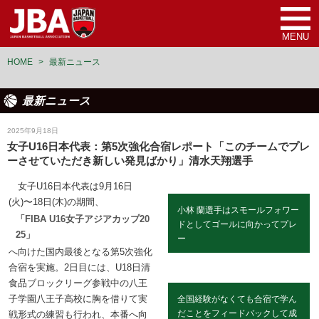
MENU
HOME
>
最新ニュース
最新ニュース
女子U16日本代表
2025年9月18日
女子U16日本代表：第5次強化合宿レポート「このチームでプレ
ーさせていただき新しい発見ばかり」清水天翔選手
女子U16日本代表は9月16日
(火)〜18日(木)の期間、
小林 蘭選手はスモールフォワー
「FIBA U16女子アジアカップ20
ドとしてゴールに向かってプレ
25」
ー
へ向けた国内最後となる第5次強化
合宿を実施。2日目には、U18日清
食品ブロックリーグ参戦中の八王
子学園八王子高校に胸を借りて実
全国経験がなくても合宿で学ん
だことをフィードバックして成
戦形式の練習も行われ、本番へ向