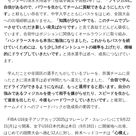
センターの清水天翔選手（佼成学園女子高校2年）は、
「フィジカルに
自信があるので、パワーを生かしてチームに貢献できるようにしたいで
す」
と頼もしい存在です。中学入学とともにバスケをはじめ、全国大会
への出場経験はありません。
「知識が少ない中でも、このチームでプレ
ーさせていただき新しい発見ばかりです」
と見て真似てどんどん吸収し
ています。合宿中はポジションに関係なくオールラウンドに取り組み、
「ハンドラースキルも本当に勉強になりました。これからもバスケを続
けていくためには、もう少し3ポイントシュートの確率を上げたり、積極
的にドライブしていきたいです」
と清水選手は述べ、成長につなげてい
ます。
学んだことや全国区の選手たちがしているプレーを、所属チームに戻
ったときに清水選手は必ず仲間たちへ還元してきました。
「合宿で学ん
だドライブができるようになれば、もっと通用すると思います。自分の
強みであるフィジカルを使って相手を嫌がらせたり、スピードを生かし
て速攻を出したり、今後もハードワークしていきたいです」
と復習し、
チームメイトへのフィードバックが急成長の要因です。
FIBA U16女子アジアカップ2025はマレーシア・スレンバンにて9月22
日(月)より開幕。女子U16日本代表は本日（9月18日）に開催地へ出発。
はじめての国際大会へ挑む12人に対し、鈴木ヘッドコーチは
「心構え」