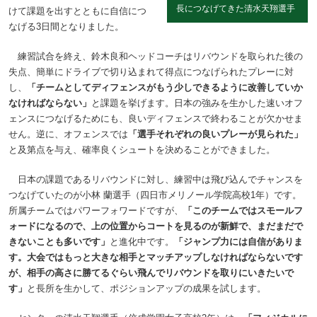
長につなげてきた清水天翔選手
けて課題を出すとともに自信につ
なげる3日間となりました。
練習試合を終え、鈴木良和ヘッドコーチはリバウンドを取られた後の
失点、簡単にドライブで切り込まれて得点につなげられたプレーに対
し、
「チームとしてディフェンスがもう少しできるように改善していか
なければならない」
と課題を挙げます。日本の強みを生かした速いオフ
ェンスにつなげるためにも、良いディフェンスで終わることが欠かせま
せん。逆に、オフェンスでは
「選手それぞれの良いプレーが見られた」
と及第点を与え、確率良くシュートを決めることができました。
日本の課題であるリバウンドに対し、練習中は飛び込んでチャンスを
つなげていたのが小林 蘭選手（四日市メリノール学院高校1年）です。
所属チームではパワーフォワードですが、
「このチームではスモールフ
ォードになるので、上の位置からコートを見るのが新鮮で、まだまだで
きないことも多いです」
と進化中です。
「ジャンプ力には自信がありま
す。大会ではもっと大きな相手とマッチアップしなければならないです
が、相手の高さに勝てるぐらい飛んでリバウンドを取りにいきたいで
す」
と長所を生かして、ポジションアップの成果を試します。