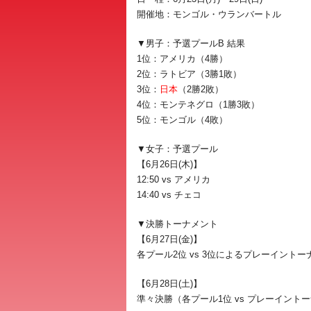
開催地：モンゴル・ウランバートル
▼男子：予選プールB 結果
1位：アメリカ（4勝）
2位：ラトビア（3勝1敗）
3位：
日本
（2勝2敗）
4位：モンテネグロ（1勝3敗）
5位：モンゴル（4敗）
▼女子：予選プール
【6月26日(木)】
12:50 vs アメリカ
14:40 vs チェコ
▼決勝トーナメント
【6月27日(金)】
各プール2位 vs 3位によるプレーイントー
【6月28日(土)】
準々決勝（各プール1位 vs プレーイント