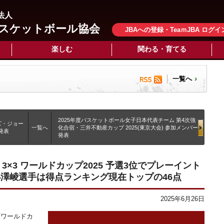
法人
スケットボール協会
JBAへの登録・TeaｍJBA ログイ
楽しむ
関わる・育てる
一覧へ
2025年度バスケットボール女子日本代表チーム 第4次強
ズ・ジョー
一覧へ
化合宿・三井不動産カップ 2025(東京大会) 参加メンバー
発表
発表
 3×3 ワールドカップ2025 予選3位でプレーイント
澤崚選手は得点ランキング現在トップの46点
2025年6月26日
下ワールドカ