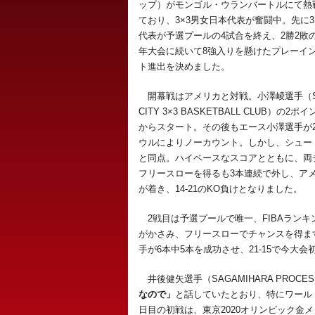
ップ）がモンゴル・ウランバートルにて熱
ており、3×3男女日本代表が奮闘中。先に3
代表が予選プールの4試合を終え、2勝2敗の3
年大会に続いて8強入りを懸けたプレーイ
ト進出を決めました。
開幕戦はアメリカと対戦。小澤崚選手（SH
CITY 3×3 BASKETBALL CLUB）の2
からスタート。その後もエース小澤選手が
ウルによりノーカウント。しかし、シュート
と同点。ハイペースなスコアとともに、両
フリースローを得るも3本連続で外し、アメ
が着き、14-21のKO負けとなりました。
2戦目は予選プールで唯一、FIBAラン
がかさみ、フリースローでチャンスを得ま
手が6本中5本を成功させ、21-15で今大
井後健矢選手（SAGAMIHARA PROCESS 
なので」
と話していたとおり、特にワール
日目の初戦は、東京2020オリンピック金