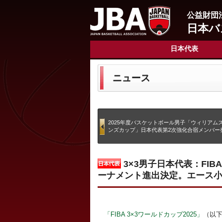
公益財団
日本バ
日本代表
ニュース
2025年度バスケットボール男子「ウィリアム
ンズカップ」日本代表第2次強化合宿メンバー
3×3男子日本代表：FIBA
ーナメント進出決定。エース小
「FIBA 3×3ワールドカップ2025」
（以