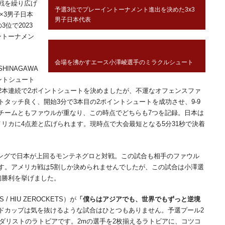
戦を繰り広げ
予選3位でプレーイントーナメント進出を決めた3x3
×3男子日本
男子日本代表
位で2023
ントーナメン
会場を沸かすエース小澤崚選手のミラクルシュート
INAGAWA
ポイントシュート
2本連続で2ポイントシュートを決めましたが、不運なオフェンスファ
タッチ良く、開始3分で3本目の2ポイントシュートを成功させ、9-9
チームともファウルが重なり、この時点でどちらも7つを記録。日本は
リカに4点差と広げられます。現時点で大会最短となる5分31秒で決着
キングで日本が上回るモンテネグロと対戦。この試合も相手のファウル
す。アメリカ戦は5割しか決められませんでしたが、この試合は小澤選
会初勝利を挙げました。
/ HIU ZEROCKETS）が
「僕らはアジアでも、世界でもずっと逆境
ドカップは気を抜けるような試合はひとつもありません。予選プール2
メダリストのラトビアです。2mの選手を2枚揃えるラトビアに、コツコ