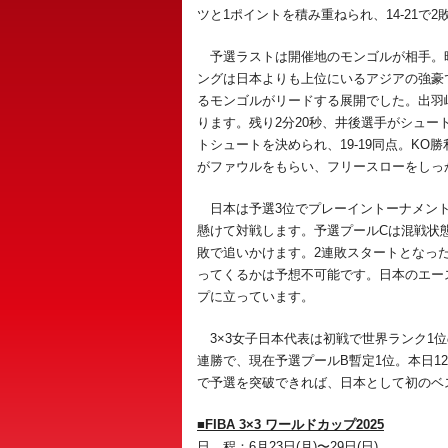
ツと1ポイントを積み重ねられ、14-21で
予選ラストは開催地のモンゴルが相手。昨年
ングは日本よりも上位にいるアジアの強豪で
るモンゴルがリードする展開でした。出羽崚一
ります。残り2分20秒、井後選手がシュート
トシュートを決められ、19-19同点。KO
がファウルをもらい、フリースローをしっか
日本は予選3位でプレーイントーナメント
懸けて対戦します。予選プールCは混戦状
敗で追いかけます。2連敗スタートとなった
ってくるかは予想不可能です。日本のエース
プに立っています。
3×3女子日本代表は初戦で世界ランク1位
連勝で、現在予選プールB暫定1位。本日12
で予選を突破できれば、日本として初のベ
■FIBA 3×3 ワールドカップ2025
日 程：6月23日(月)〜29日(日)