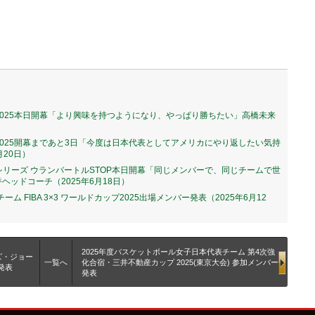
カップ2025本日開幕「より興味を持つようになり、やっぱり勝ちたい」高橋未来
カップ2025開幕まであと3日「今度は日本代表としてアメリカにやり返したい気持
月20日）
メンズシリーズ ウランバートルSTOP本日開幕「同じメンバーで、同じチームで世
ッドコーチ（2025年6月18日）
ーム FIBA 3×3 ワールドカップ2025出場メンバー発表（2025年6月12
2025年度バスケットボール女子日本代表チーム 第4次強
ズ・ジョー
一覧へ
化合宿・三井不動産カップ 2025(東京大会) 参加メンバー
発表
発表