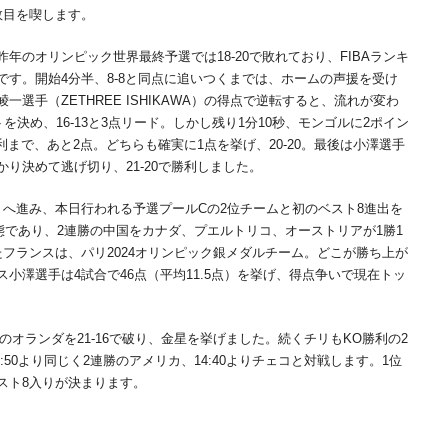
2敗目を喫します。
のオリンピック世界最終予選では18-20で敗れており、FIBAランキ
す。開始4分半、8-8と同点に追いつくまでは、ホームの声援を受け
選手（ZETHREE ISHIKAWA）の得点で逆転すると、流れが変わ
を決め、16-13と3点リード。しかし残り1分10秒、モンゴルに2ポイン
勝利まで、あと2点。どちらも確実に1点を挙げ、20-20。最後は小澤選手
り決めて逃げ切り、21-20で勝利しました。
へ進み、本日行われる予選プールCの2位チームと初のベスト8進出を
態であり、2連勝の中国をカナダ、プエルトリコ、オーストリアが1勝1
フランスは、パリ2024オリンピック銀メダルチーム。どこが勝ち上が
小澤選手は4試合で46点（平均11.5点）を挙げ、得点争いで現在トッ
のオランダを21-16で破り、金星を挙げました。続くチリもKO勝利の2
:50より同じく2連勝のアメリカ、14:40よりチェコと対戦します。1位
スト8入りが決まります。