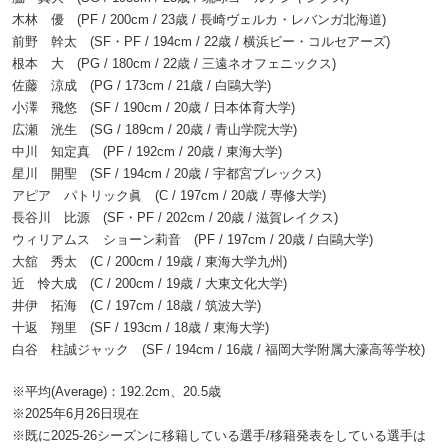
木林 優 (PF / 200cm / 23歳 / 長崎ヴェルカ・レバンガ北海道)
前野 幹太 (SF・PF / 194cm / 22歳 / 横浜ビー・コルセアーズ)
根本 大 (PG / 180cm / 22歳 / 三遠ネオフェニックス)
佐藤 涼成 (PG / 173cm / 21歳 / 白鷗大学)
小澤 飛悠 (SF / 190cm / 20歳 / 日本体育大学)
広瀬 洸生 (SG / 189cm / 20歳 / 青山学院大学)
中川 知定真 (PF / 192cm / 20歳 / 東海大学)
星川 開聖 (SF / 194cm / 20歳 / 宇都宮ブレックス)
アピア パトリック眞 (C / 197cm / 20歳 / 専修大学)
長谷川 比源 (SF・PF / 202cm / 20歳 / 滋賀レイクス)
ウィリアムス ショーン莉音 (PF / 197cm / 20歳 / 白鷗大学)
大舘 秀太 (C / 200cm / 19歳 / 東海大学九州)
近 怜大成 (C / 200cm / 19歳 / 大東文化大学)
井伊 拓海 (C / 197cm / 18歳 / 筑波大学)
十返 翔里 (SF / 193cm / 18歳 / 東海大学)
白谷 柱誠ジャック (SF / 194cm / 16歳 / 福岡大学附属大濠高等学校)
※平均(Average)：192.2cm、20.5歳
※2025年6月26日現在
※既に2025-26シーズンに移籍している選手/移籍発表をしている選手は