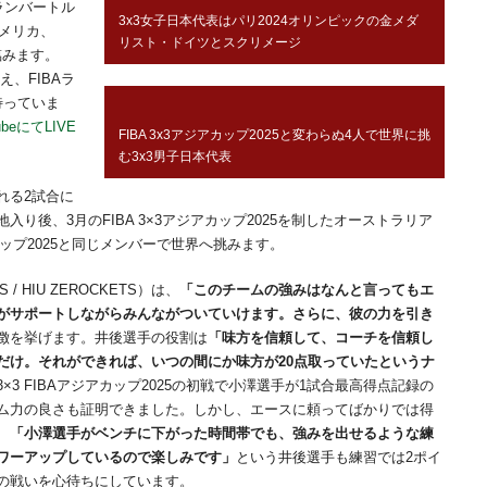
ランバートル
3x3女子日本代表はパリ2024オリンピックの金メダ
アメリカ、
リスト・ドイツとスクリメージ
臨みます。
え、FIBAラ
待っていま
ubeにてLIVE
FIBA 3x3アジアカップ2025と変わらぬ4人で世界に挑
む3x3男子日本代表
れる2試合に
り後、3月のFIBA 3×3アジアカップ2025を制したオーストラリア
カップ2025と同じメンバーで世界へ挑みます。
/ HIU ZEROCKETS）は、
「このチームの強みはなんと言ってもエ
がサポートしながらみんながついていけます。さらに、彼の力を引き
徴を挙げます。井後選手の役割は
「味方を信頼して、コーチを信頼し
だけ。それができれば、いつの間にか味方が20点取っていたというナ
×3 FIBAアジアカップ2025の初戦で小澤選手が1試合最高得点記録の
ム力の良さも証明できました。しかし、エースに頼ってばかりでは得
、
「小澤選手がベンチに下がった時間帯でも、強みを出せるような練
ワーアップしているので楽しみです」
という井後選手も練習では2ポイ
の戦いを心待ちにしています。