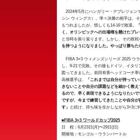
2024年5月にハンガリー・デブレツェ
シン ウィングス）。準々決勝の相手は、そ
もつれましたが、惜しくも14-16で敗退。
く、オリンピックへの出場権を懸けたプレ
と当時を振り返ります。しかし、その敗戦
を持つようになりました。やっぱり勝ちた
FIBA 3×3 ウィメンズシリーズ 202
し、9-21で完敗。その後もドイツ、イタ
図ってきました。前田有香ヘッドコーチ率
高橋選手は、
「これまでは自分が持ってい
きないことや自分の課題などを細かく教え
るので、早く表現できるようになりたいで
ですが、今まで練習してきたことや自分が
す」
と続け、持ち味を生かしながら3×3
■FIBA 3×3 ワールドカップ2025
日 程：6月23日(月)〜29日(日)
開催地：モンゴル・ウランバートル