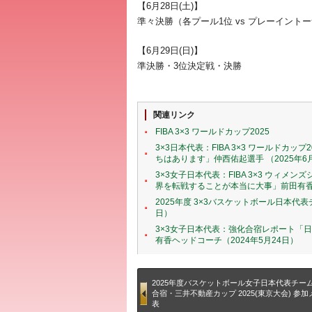
【6月28日(土)】
準々決勝（各プール1位 vs プレーイント
【6月29日(日)】
準決勝・3位決定戦・決勝
関連リンク
FIBA 3×3 ワールドカップ2025
3×3日本代表：FIBA 3×3 ワールド
ちはあります」仲西佑起選手 （2025年6
3×3女子日本代表：FIBA 3×3 ウィ
界を転戦することが本当に大事」前田有香ヘ
2025年度 3×3バスケットボール日本代表チ
日）
3×3女子日本代表：強化合宿レポート「
有香ヘッドコーチ（2024年5月24日）
2025年度バスケットボール女子日本代表チーム
合宿・三井不動産カップ 2025(東京大会) 参
表