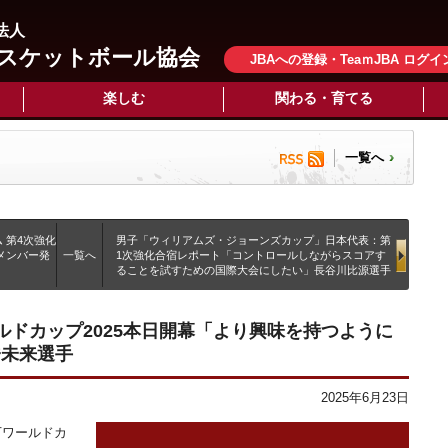
法人
スケットボール協会
JBAへの登録・TeaｍJBA ログイ
楽しむ
関わる・育てる
一覧へ
 第4次強化
男子「ウィリアムズ・ジョーンズカップ」日本代表：第
加メンバー発
一覧へ
1次強化合宿レポート「コントロールしながらスコアす
ることを試すための国際大会にしたい」長谷川比源選手
 ワールドカップ2025本日開幕「より興味を持つように
橋未来選手
2025年6月23日
下ワールドカ