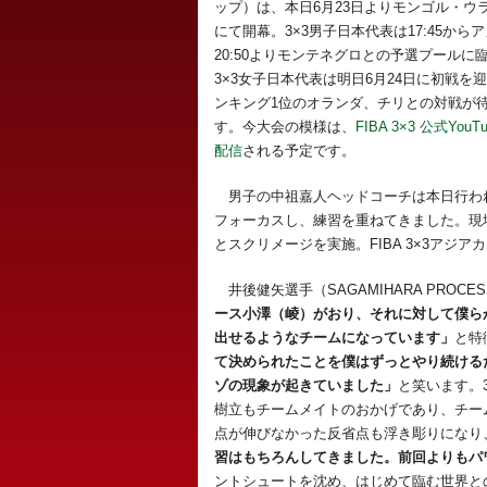
ップ）は、本日6月23日よりモンゴル・ウ
にて開幕。3×3男子日本代表は17:45から
20:50よりモンテネグロとの予選プールに
3×3女子日本代表は明日6月24日に初戦を迎
ンキング1位のオランダ、チリとの対戦が
す。今大会の模様は、
FIBA 3×3 公式YouT
配信
される予定です。
男子の中祖嘉人ヘッドコーチは本日行わ
フォーカスし、練習を重ねてきました。現地入
とスクリメージを実施。FIBA 3×3アジア
井後健矢選手（SAGAMIHARA PROCESS 
ース小澤（崚）がおり、それに対して僕ら
出せるようなチームになっています」
と特
て決められたことを僕はずっとやり続ける
ゾの現象が起きていました」
と笑います。3
樹立もチームメイトのおかげであり、チー
点が伸びなかった反省点も浮き彫りになり
習はもちろんしてきました。前回よりもパ
ントシュートを沈め、はじめて臨む世界と