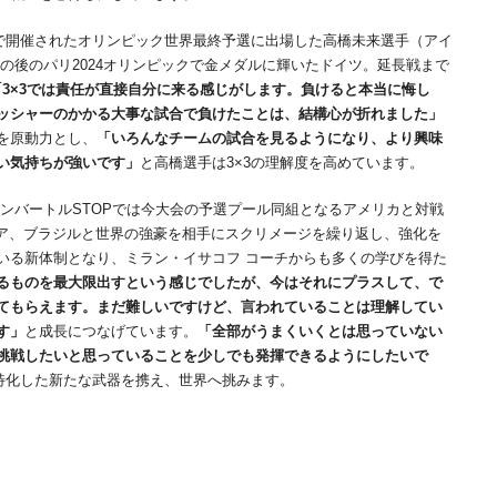
ンで開催されたオリンピック世界最終予選に出場した高橋未来選手（アイ
の後のパリ2024オリンピックで金メダルに輝いたドイツ。延長戦まで
「3×3では責任が直接自分に来る感じがします。負けると本当に悔し
ッシャーのかかる大事な試合で負けたことは、結構心が折れました」
を原動力とし、
「いろんなチームの試合を見るようになり、より興味
い気持ちが強いです」
と高橋選手は3×3の理解度を高めています。
5 ウランバートルSTOPでは今大会の予選プール同組となるアメリカと対戦
リア、ブラジルと世界の強豪を相手にスクリメージを繰り返し、強化を
いる新体制となり、ミラン・イサコフ コーチからも多くの学びを得た
るものを最大限出すという感じでしたが、今はそれにプラスして、で
てもらえます。まだ難しいですけど、言われていることは理解してい
す」
と成長につなげています。
「全部がうまくいくとは思っていない
挑戦したいと思っていることを少しでも発揮できるようにしたいで
に特化した新たな武器を携え、世界へ挑みます。