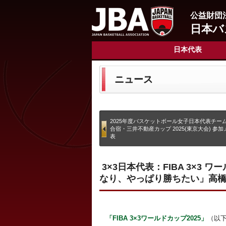
公益財団
日本バ
日本代表
ニュース
2025年度バスケットボール女子日本代表チーム
合宿・三井不動産カップ 2025(東京大会) 参
表
3×3日本代表：FIBA 3×3
なり、やっぱり勝ちたい」高
「FIBA 3×3ワールドカップ2025」
（以