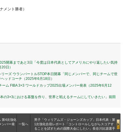
ーナメント勝者）
カップ2025開幕まであと3日「今度は日本代表としてアメリカにやり返したい気持
月20日）
メンズシリーズ ウランバートルSTOP本日開幕「同じメンバーで、同じチームで世
ッドコーチ（2025年6月18日）
ーム FIBA 3×3 ワールドカップ2025出場メンバー発表（2025年6月12
日本の3×3における基盤を作り、世界と戦えるチームにしていきたい」前田
 第4次強化
男子「ウィリアムズ・ジョーンズカップ」日本代表：第
加メンバー発
一覧へ
1次強化合宿レポート「コントロールしながらスコアす
ることを試すための国際大会にしたい」長谷川比源選手