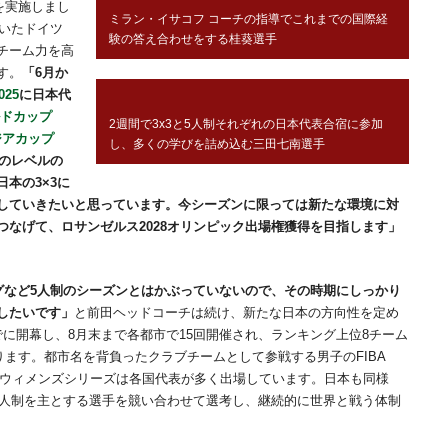
を実施しまし
ミラン・イサコフ コーチの指導でこれまでの国際経
輝いたドイツ
験の答え合わせをする桂葵選手
チーム力を高
す。
「6月か
025
に日本代
ールドカップ
2週間で3x3と5人制それぞれの日本代表合宿に参加
アジアカップ
し、多くの学びを詰め込む三田七南選手
のレベルの
本の3×3に
していきたいと思っています。今シーズンに限っては新たな環境に対
なげて、ロサンゼルス2028オリンピック出場権獲得を目指します」
ーグなど5人制のシーズンとはかぶっていないので、その時期にしっかり
したいです」
と前田ヘッドコーチは続け、新たな日本の方向性を定め
はすでに開幕し、8月末まで各都市で15回開催され、ランキング上位8チーム
わります。都市名を背負ったクラブチームとして参戦する男子のFIBA
3×3 ウィメンズシリーズは各国代表が多く出場しています。日本も同様
5人制を主とする選手を競い合わせて選考し、継続的に世界と戦う体制