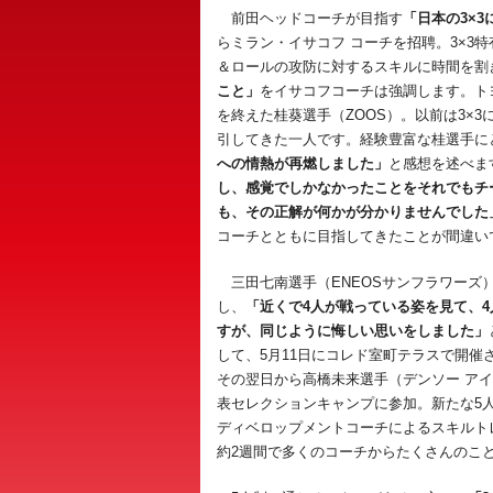
前田ヘッドコーチが目指す
「日本の3×
らミラン・イサコフ コーチを招聘。3×3
＆ロールの攻防に対するスキルに時間を割
こと」
をイサコフコーチは強調します。ト
を終えた桂葵選手（ZOOS）。以前は3×
引してきた一人です。経験豊富な桂選手に
への情熱が再燃しました」
と感想を述べま
し、感覚でしかなかったことをそれでもチ
も、その正解が何かが分かりませんでした
コーチとともに目指してきたことが間違い
三田七南選手（ENEOSサンフラワーズ）
し、
「近くで4人が戦っている姿を見て、
すが、同じように悔しい思いをしました」
して、5月11日にコレド室町テラスで開催
その翌日から高橋未来選手（デンソー ア
表セレクションキャンプに参加。新たな5
ディベロップメントコーチによるスキルト
約2週間で多くのコーチからたくさんのこ