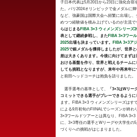
子日本代表は5月20日から23日に強化合宿
た。パリ2024オリンピックで金メダルに
など、強豪国は国際大会へ頻繁に出場し、
めつつ経験値を積み上げているのが主流で
らはじまる
FIBA 3×3 ウィメンズシリーズ2
表として継続参戦し、また
FIBA 3×3ワ
2025
出場も決まっています。
FIBA 3×3
2025
で銀メダルを獲得しましたが、世界と
差は大きくあります。今後に向けてまずは日
おける基盤を作り、世界と戦えるチームに
しても挑戦となりますが、来年や再来年につ
と前田ヘッドコーチは抱負を語りました。
選手選考の基準として、
「3×3はWリ
コミットできる選手がプレーできるように
ます。FIBA 3×3 ウィメンズシリーズ
による9月初旬のFIINALでシーズンが終
3×3ワールドツアーとは異なり、FIBA 
に、3×3専任の選手とWリーグや大学生の
づくりへの挑戦がはじまりました。