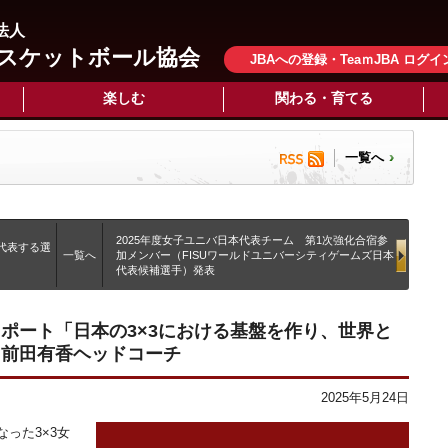
法人
スケットボール協会
JBAへの登録・TeaｍJBA ログイ
楽しむ
関わる・育てる
一覧へ
2025年度女子ユニバ日本代表チーム 第1次強化合宿参
代表する選
一覧へ
加メンバー（FISUワールドユニバーシティゲームズ日本
代表候補選手）発表
レポート「日本の3×3における基盤を作り、世界と
」前田有香ヘッドコーチ
2025年5月24日
った3×3女