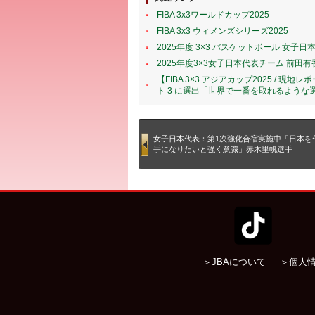
FIBA 3x3ワールドカップ2025
FIBA 3x3 ウィメンズシリーズ2025
2025年度 3×3 バスケットボール 女子
2025年度3×3女子日本代表チーム 前田有
【FIBA 3×3 アジアカップ2025 / 
ト 3 に選出「世界で一番を取れるような選
女子日本代表：第1次強化合宿実施中「日本を
手になりたいと強く意識」赤木里帆選手
＞JBAについて
＞個人