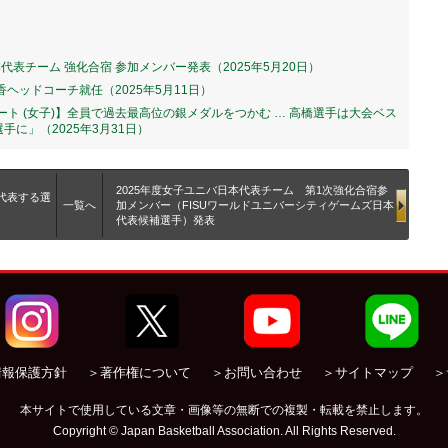
日本代表チーム 強化合宿 参加メンバー発表（2025年5月20日）
香ヘッドコーチ就任（2025年5月11日）
現地レポート (女子)】全員で過去最高位の銀メダルをつかむ … 高橋選手は大会ベス
手に」（2025年3月31日）
2025年度女子ユニバ日本代表チーム 第1次強化合宿参
代表する選
一覧へ
加メンバー（FISUワールドユニバーシティゲームズ日本
代表候補選手）発表
情報保護方針
＞著作権について
＞お問い合わせ
＞サイトマップ
＞
本サイトで使用している文章・画像等の無断での複製・転載を禁止します。
Copyright © Japan Basketball Association. All Rights Reserved.