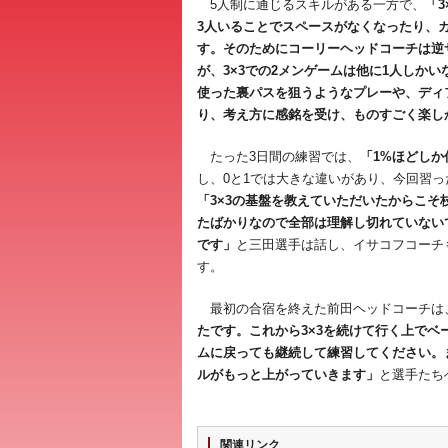
5人制に通じるスキルがある一方で、
「
3人いることでスペースがなくなったり、
す。そのためにコーリーヘッドコーチは逆
が、3×3での2メンゲームは他に1人しか
使った裏パスを狙うようなプレーや、ディ
り、考え方に感銘を受け、ものすごく楽し
たった3日間の練習では、
「1%ほどしか
し、0と1では大きな違いがあり、今回習
「3×3の基盤を教えていただいたからこ
たばかりなので全部は理解し切れていない
です」
と三田選手は話し、イサコフコーチ
す。
最初の合宿を終えた前田ヘッドコーチは
たです。これから3×3を続けて行く上で
ムに戻っても継続して練習してください。
ルがもっと上がっていきます」
と選手たち
関連リンク