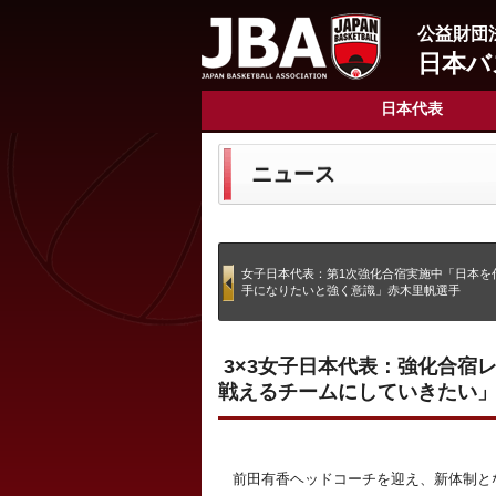
公益財団
日本バ
日本代表
ニュース
女子日本代表：第1次強化合宿実施中「日本を
手になりたいと強く意識」赤木里帆選手
3×3女子日本代表：強化合宿
戦えるチームにしていきたい
前田有香ヘッドコーチを迎え、新体制とな