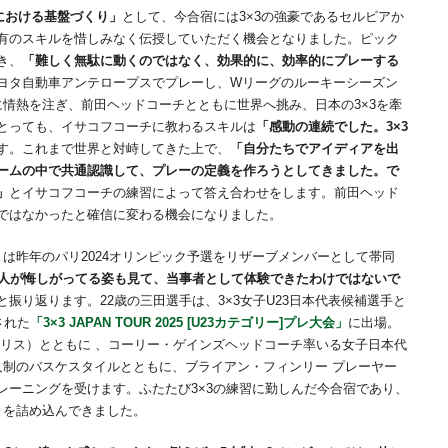
3における基盤づくり」
として、今合宿には3×3の強豪であるセルビアか
特有のスキルを惜しみなく伝授していただく機会となりました。ピック
き、
「難しく無駄に動くのではなく、効果的に、効率的にプレーする
ヨタ自動車アンテロープスでプレーし、Wリーグのルーキーシーズン
3に情熱を注ぎ、前田ヘッドコーチとともに世界へ挑み、日本の3×3を牽
とっても、イサコフコーチに教わるスキルは
「感動の連続でした。3×3
す。これまで世界と対峙してきた上で、
「自分たちでアイディアを出
ームの中で共通認識して、プレーの定義を作ろうとしてきました。で
」
とイサコフコーチの練習によって答え合わせをします。前田ヘッド
ではなかったと確信に変わる機会になりました。
は昨年のパリ2024オリンピック予選をリザーブメンバーとして帯同
4人が悔しがってる姿も見て、当事者として体験できたわけではないで
と振り返ります。22歳の三田選手は、3×3女子U23日本代表候補選手と
された
「3×3 JAPAN TOUR 2025 [U23カテゴリー]プレ大会」
に出場。
イリス）とともに 、コーリー・ゲインズヘッドコーチ率いる女子日本代
人制のバスケスタイルとともに、ブライアン・フィンリー プレーヤー
レーニングを受けます。ふたたび3×3の練習に勤しんだ今合宿であり、
とを詰め込んできました。