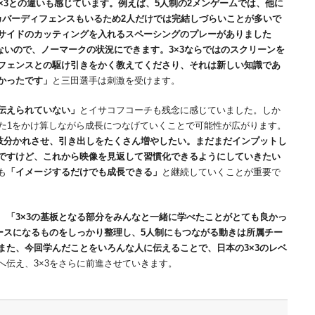
3×3との違いも感じています。例えば、5人制の2メンゲームでは、他に
カバーディフェンスもいるため2人だけでは完結しづらいことが多いで
サイドのカッティングを入れるスペーシングのプレーがありました
いないので、ノーマークの状況にできます。3×3ならではのスクリーンを
フェンスとの駆け引きをかく教えてくださり、それは新しい知識であ
かったです」
と三田選手は刺激を受けます。
伝えられていない」
とイサコフコーチも残念に感じていました。しか
った1をかけ算しながら成長につなげていくことで可能性が広がります。
そ枝分かれさせ、引き出しをたくさん増やしたい。まだまだインプットし
ですけど、これから映像を見返して習慣化できるようにしていきたい
も
「イメージするだけでも成長できる」
と継続していくことが重要で
、
「3×3の基板となる部分をみんなと一緒に学べたことがとても良かっ
ベースになるものをしっかり整理し、5人制にもつながる動きは所属チー
また、今回学んだことをいろんな人に伝えることで、日本の3×3のレベ
へ伝え、3×3をさらに前進させていきます。