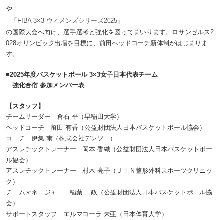
や
「FIBA 3×3 ウィメンズシリーズ2025」
の国際大会へ向け、選手選考と強化を図ってまいります。ロサンゼルス2
028オリンピック出場を目標に、前田ヘッドコーチ新体制がはじまりま
す。
■2025年度バスケットボール 3×3女子日本代表チーム
強化合宿 参加メンバー表
【スタッフ】
チームリーダー 倉石 平（早稲田大学）
ヘッドコーチ 前田 有香（公益財団法人日本バスケットボール協会）
コーチ 伊集 南（株式会社デンソー）
アスレチックトレーナー 岡本 香織（公益財団法人日本バスケットボー
ル協会）
アスレチックトレーナー 村木 亮子（ＪＩＮ整形外科スポーツクリニッ
ク）
チームマネージャー 稲葉 一政（公益財団法人日本バスケットボール協
会）
サポートスタッフ エルマコーラ 未亜（日本体育大学）