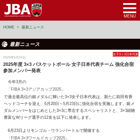
MENU
HOME
>
最新ニュース
最新ニュース
女子3ｘ3日本代表
2025年5月20日
2025年度 3×3 バスケットボール 女子日本代表チーム 強化合宿
参加メンバー発表
今年3月の
「FIBA 3×3アジアカップ2025」
で過去最高位の銀メダルに輝いた3×3女子日本代表は、新たに前田有香
ヘッドコーチを迎え、5月20日～5月23日に強化合宿を実施します。銀メ
ダルメンバーをはじめとした3×3に専念するスペシャリストと、3×3経験
豊富なWリーグ選手の12名を以下に発表します。
6月23日よりモンゴル・ウランバートルで開催する
「FIBA 3×3ワールドカップ2025」