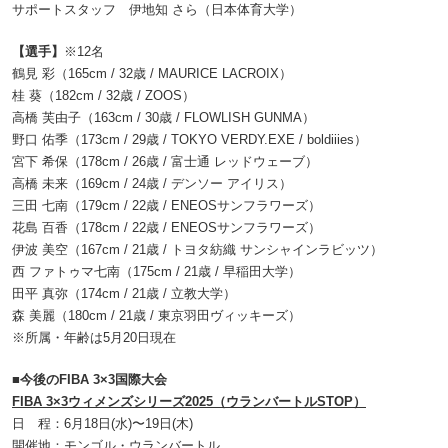
サポートスタッフ 伊地知 さら（日本体育大学）
【選手】
※12名
鶴見 彩（165cm / 32歳 / MAURICE LACROIX）
桂 葵（182cm / 32歳 / ZOOS）
高橋 芙由子（163cm / 30歳 / FLOWLISH GUNMA）
野口 佑季（173cm / 29歳 / TOKYO VERDY.EXE / boldiiies）
宮下 希保（178cm / 26歳 / 富士通 レッドウェーブ）
高橋 未来（169cm / 24歳 / デンソー アイリス）
三田 七南（179cm / 22歳 / ENEOSサンフラワーズ）
花島 百香（178cm / 22歳 / ENEOSサンフラワーズ）
伊波 美空（167cm / 21歳 / トヨタ紡織 サンシャインラビッツ）
西 ファトゥマ七南（175cm / 21歳 / 早稲田大学）
田平 真弥（174cm / 21歳 / 立教大学）
森 美麗（180cm / 21歳 / 東京羽田ヴィッキーズ）
※所属・年齢は5月20日現在
■今後のFIBA 3×3国際大会
FIBA 3×3ウィメンズシリーズ2025（ウランバートルSTOP）
日 程：6月18日(水)〜19日(木)
開催地：モンゴル・ウランバートル