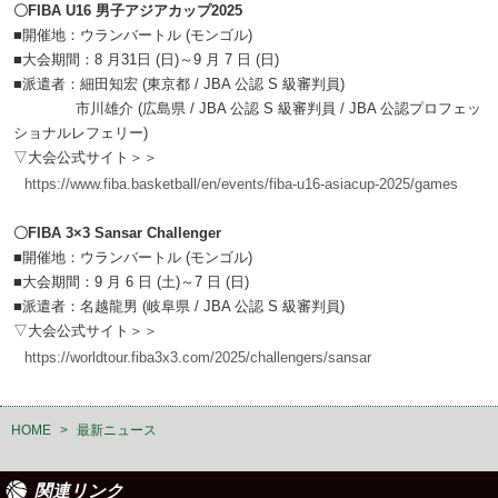
〇FIBA U16 男子アジアカップ2025
■開催地：ウランバートル (モンゴル)
■大会期間：8 月31日 (日)～9 月 7 日 (日)
■派遣者：細田知宏 (東京都 / JBA 公認 S 級審判員)
市川雄介 (広島県 / JBA 公認 S 級審判員 / JBA 公認プロフェッ
ショナルレフェリー)
▽大会公式サイト＞＞
https://www.fiba.basketball/en/events/fiba-u16-asiacup-2025/games
〇FIBA 3×3 Sansar Challenger
■開催地：ウランバートル (モンゴル)
■大会期間：9 月 6 日 (土)～7 日 (日)
■派遣者：名越龍男 (岐阜県 / JBA 公認 S 級審判員)
▽大会公式サイト＞＞
https://worldtour.fiba3x3.com/2025/challengers/sansar
HOME
>
最新ニュース
関連リンク