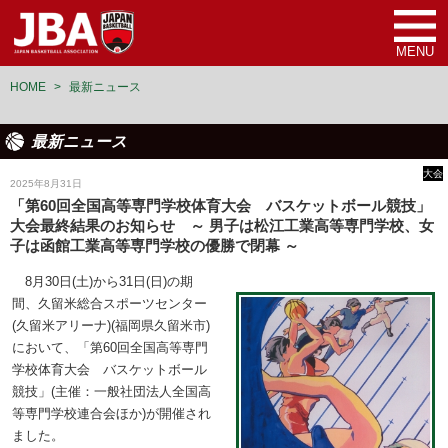
MENU
HOME
>
最新ニュース
最新ニュース
大会
2025年8月31日
「第60回全国高等専門学校体育大会 バスケットボール競技」
大会最終結果のお知らせ ～ 男子は松江工業高等専門学校、女
子は函館工業高等専門学校の優勝で閉幕 ～
8月30日(土)から31日(日)の期
間、久留米総合スポーツセンター
(久留米アリーナ)(福岡県久留米市)
において、「第60回全国高等専門
学校体育大会 バスケットボール
競技」(主催：一般社団法人全国高
等専門学校連合会ほか)が開催され
ました。