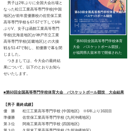
男子は2年ぶりに全国大会出場と
なった松江工業高等専門学校(中国
地区)が前年度優勝校の佐世保工業
高等専門学校を67-57で下して6年
ぶりV、女子は函館工業高等専門
学校(北海道地区)が神戸市立工業
「第60回全国高等専門学校体育
高等専門学校(近畿地区)との大接
大会 バスケットボール競技」
戦を51-47で制し、初優勝で幕を閉
が福岡県久留米市で開催された
じました。
つきましては、今大会の最終結
果について、以下のとおりお知ら
せいたします。
■第60回全国高等専門学校体育大会 バスケットボール競技 大会結果
【男子 最終成績】
優 勝 松江工業高等専門学校 (中国地区) ※6年ぶり16回目
準優勝 佐世保工業高等専門学校 (九州沖縄地区)
第３位 阿南工業高等専門学校 (四国地区)
第３位 久留米工業高等専門学校 (九州沖縄地区)