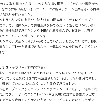
は初めての取り組みとなり、このような場を用意してくださった関係者の
E を中心に取り組むべきレフェリーの課題や、チームと共有される内容
がら説明を行いました。
トラベリングの判定や、3×3 特有の振る舞い、ディレイ・オブ・
について、映像を用いて共通認識を持てるように振り返りを行いまし
が海外派遣で感じたことや FIBA が取り組んでいる部分も共有で
くださったことも嬉しかったです。
スを高め、試合をより良いものにしていきたいと思っています。審判
晴らしいプレーを発揮できるよう、一緒にゲームを進めていこうとい
ます。
員 / 3×3 トップリーグ担当審判員)
、実際に FIBA で注力されていることを伝えていただきました。
強くなっていくためには国内でも浸透させなければいけない部分ですし、
り徹底していかなければいけないと改めて感じました。
ムをオープニングからエンディングまでスムーズに進行し、無事に終
かでプレーヤーのコンプレイン (異論表現) に対する警告の示し方
てゲームを進めていくかという点でアドバイスをいただくことがで