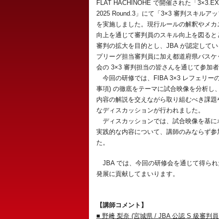
FLAT HACHINOHE で開催された「3×3.EX
2025 Round.3」にて「3×3 審判スキル
を実施しました。現行ルールの解釈やメカ
向上を通じて審判員のスキル向上を図るとと
審判の拡大を目的とし、JBA が認定している
プリーグ担当審判員に加え都道府県バスケ
会の 3×3 審判担当の皆さんを通じて参
今回の研修では、FIBA 3×3 レフェリーの野﨑
事項) の徹底をテーマに試合映像を分析し、
内容の解説を交えながら取り組むべき課題
なディスカッションが行われました。
ディスカッションでは、試合映像を基に
実践的な内容について、講師のみならず参
た。
JBA では、今回の研修会を通じて得られ
発展に貢献してまいります。
【講師コメント】
■ 野﨑 梨奈 (宮城県 / JBA 公認 S 級審判員