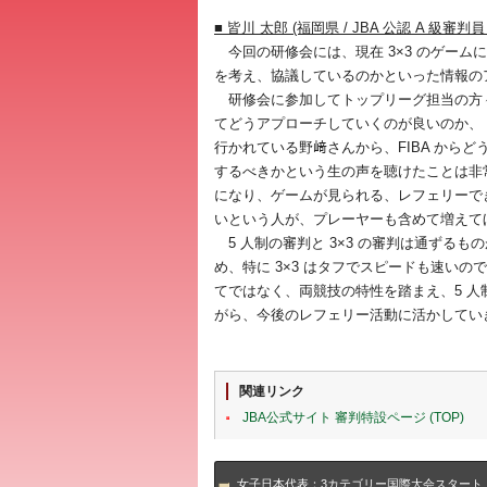
■ 皆川 太郎 (福岡県 / JBA 公認 A 級審
今回の研修会には、現在 3×3 のゲー
を考え、協議しているのかといった情報の
研修会に参加してトップリーグ担当の方
てどうアプローチしていくのが良いのか、
行かれている野﨑さんから、FIBA から
するべきかという生の声を聴けたことは非常
になり、ゲームが見られる、レフェリーで
いという人が、プレーヤーも含めて増えて
5 人制の審判と 3×3 の審判は通ずる
め、特に 3×3 はタフでスピードも速い
てではなく、両競技の特性を踏まえ、5 人
がら、今後のレフェリー活動に活かしてい
関連リンク
JBA公式サイト 審判特設ページ (TOP)
女子日本代表：3カテゴリー国際大会スタート「