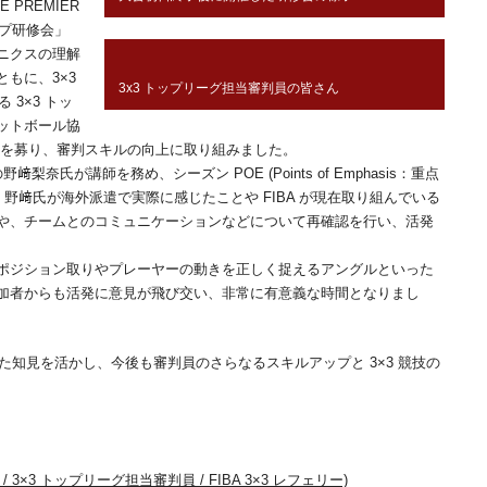
E PREMIER
アップ研修会」
ニクスの理解
もに、3×3
3x3 トップリーグ担当審判員の皆さん
 3×3 トッ
ットボール協
加者を募り、審判スキルの向上に取り組みました。
梨奈氏が講師を務め、シーズン POE (Points of Emphasis：重点
野﨑氏が海外派遣で実際に感じたことや FIBA が現在取り組んでいる
や、チームとのコミュニケーションなどについて再確認を行い、活発
ポジション取りやプレーヤーの動きを正しく捉えるアングルといった
加者からも活発に意見が飛び交い、非常に有意義な時間となりまし
た知見を活かし、今後も審判員のさらなるスキルアップと 3×3 競技の
 / 3×3 トップリーグ担当審判員 / FIBA 3×3 レフェリー)