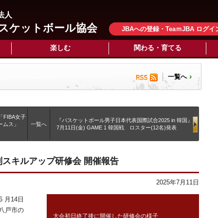
法人
スケットボール協会
JBAへの登録・TeaｍJBA ログイ
楽しむ
関わる・育てる
一覧へ
FIBA女子
『バスケットボール男子日本代表国際試合2025 in 韓国』
ゲームス」
一覧へ
7月11日(金) GAME 1 韓国戦 ロスター(12名)発表
 審判スキルアップ研修会 開催報告
2025年7月11日
 月14日
県八戸市の
大会初日終了後に開催した研修会の様子