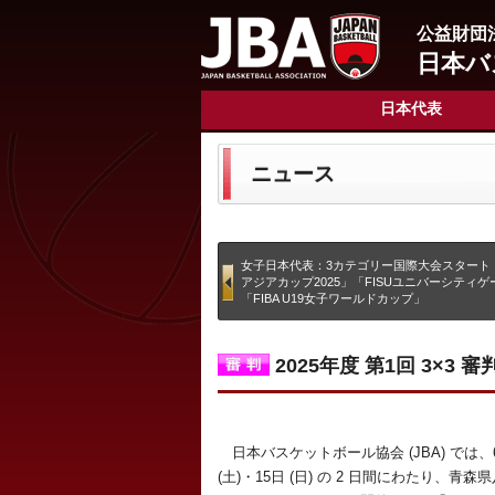
公益財団
日本バ
日本代表
ニュース
女子日本代表：3カテゴリー国際大会スタート「
アジアカップ2025」「FISUユニバーシティ
「FIBA U19女子ワールドカップ」
2025年度 第1回 3×3
日本バスケットボール協会 (JBA) では、6
(土)・15日 (日) の 2 日間にわたり、青森