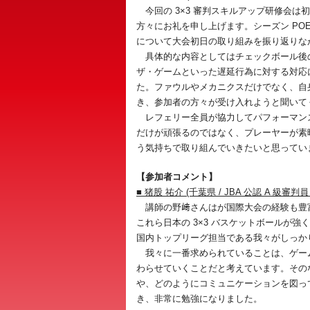
今回の 3×3 審判スキルアップ研修会
方々にお礼を申し上げます。シーズン PO
について大会初日の取り組みを振り返りな
具体的な内容としてはチェックボール後の
ザ・ゲームといった遅延行為に対する対応
た。ファウルやメカニクスだけでなく、自身
き、参加者の方々が受け入れようと聞いて
レフェリー全員が協力してパフォーマン
だけが頑張るのではなく、プレーヤーが素
う気持ちで取り組んでいきたいと思ってい
【参加者コメント】
■ 猪股 祐介 (千葉県 / JBA 公認 A 級審判
講師の野﨑さんはが国際大会の経験も豊富で
これら日本の 3×3 バスケットボールが
国内トップリーグ担当である我々がしっか
我々に一番求められていることは、ゲー
わらせていくことだと考えています。そのな
や、どのようにコミュニケーションを図っ
き、非常に勉強になりました。