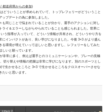
判員 / 都道府県からの参加)
ムにはどういうことが求められていて、トップレフェリーがどういうこと
アップデートの為に参加しました。
々も同じことで悩まれていることが分かり、選手のアクションに対し
トライ＆エラーしながらやられていることも感じられました。世界に
どういう指導が入っていて、どういう情報が共有され、どういうやり方を
にインパクトがあり、良い学びになりました。今後 3×3 がより盛ん
きる環境が増えていってほしいと思いますし、レフェリーをしてみた
ほしいと願っています。
ものが非常に多く、例えば選手とのコミュニケーションや、プレーの見極
ので、切り替えや情報の把握は非常に学びになります。別のスポーツとし
制で生かせるところと 3×3 で生かせるところをクロスオーバーさせな
きたいと思います。
FIBA女子