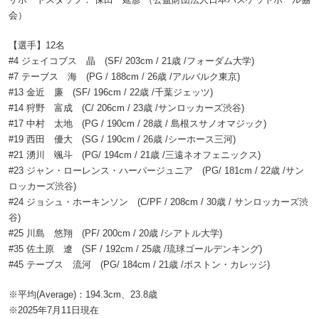
会）
【選手】12名
#4 ジェイコブス 晶 (SF/ 203cm / 21歳 /フォーダム大学)
#7 テーブス 海 (PG / 188cm / 26歳 /アルバルク東京)
#13 金近 廉 (SF/ 196cm / 22歳 /千葉ジェッツ)
#14 狩野 富成 (C/ 206cm / 23歳 /サンロッカーズ渋谷)
#17 中村 太地 (PG / 190cm / 28歳 / 島根スサノオマジック)
#19 西田 優大 (SG / 190cm / 26歳 /シーホース三河)
#21 湧川 颯斗 (PG/ 194cm / 21歳 /三遠ネオフェニックス)
#23 ジャン・ローレンス・ハーパージュニア (PG/ 181cm / 22歳 /サン
ロッカーズ渋谷)
#24 ジョシュ・ホーキンソン (C/PF / 208cm / 30歳 / サンロッカーズ渋
谷)
#25 川島 悠翔 (PF/ 200cm / 20歳 /シアトル大学)
#35 佐土原 遼 (SF / 192cm / 25歳 /琉球ゴールデンキング)
#45 テーブス 流河 (PG/ 184cm / 21歳 /ボストン・カレッジ)
※平均(Average)：194.3cm、23.8歳
※2025年7月11日現在