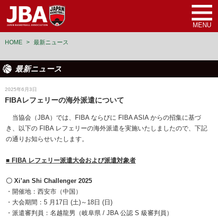
MENU
HOME
>
最新ニュース
最新ニュース
審判
2025年6月3日
FIBAレフェリーの海外派遣について
当協会（JBA）では、FIBA ならびに FIBA ASIA からの招集に基づ
き、以下の FIBA レフェリーの海外派遣を実施いたしましたので、下記
の通りお知らせいたします。
■ FIBA レフェリー派遣大会および派遣対象者
〇 Xi’an Shi Challenger 2025
・開催地：西安市（中国）
・大会期間：5 月17日 (土)～18日 (日)
・派遣審判員：名越龍男（岐阜県 / JBA 公認 S 級審判員）