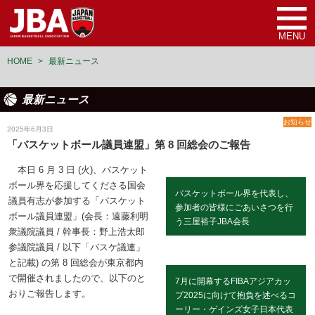
MENU
HOME
>
最新ニュース
最新ニュース
お知らせ
2025年6月3日
「バスケットボール議員連盟」第 8 回総会のご報告
本日 6 月 3 日 (火)、バスケット
ボール界を応援してくださる国会
バスケットボール界を代表し、
議員有志が参加する「バスケット
参加者の皆様にごあいさつを行
ボール議員連盟」(会長：遠藤利明
う三屋裕子JBA会長
衆議院議員 / 幹事長：野上浩太郎
参議院議員 / 以下「バスケ議連」
と記載) の第 8 回総会が東京都内
で開催されましたので、以下のと
7月に開幕するFIBAアジアカッ
おりご報告します。
プ2025に向けて抱負を述べるコ
ーリー・ゲインズ女子日本代表