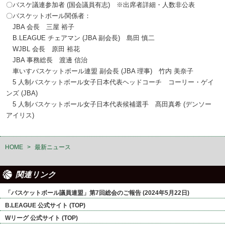
〇バスケ議連参加者 (国会議員有志) ※出席者詳細・人数非公表
〇バスケットボール関係者：
JBA 会長 三屋 裕子
B.LEAGUE チェアマン (JBA 副会長) 島田 慎二
WJBL 会長 原田 裕花
JBA 事務総長 渡邊 信治
車いすバスケットボール連盟 副会長 (JBA 理事) 竹内 美奈子
5 人制バスケットボール女子日本代表ヘッドコーチ コーリー・ゲイ
ンズ (JBA)
5 人制バスケットボール女子日本代表候補選手 髙田真希 (デンソー
アイリス)
HOME
>
最新ニュース
関連リンク
「バスケットボール議員連盟」第7回総会のご報告 (2024年5月22日)
B.LEAGUE 公式サイト (TOP)
Wリーグ 公式サイト (TOP)