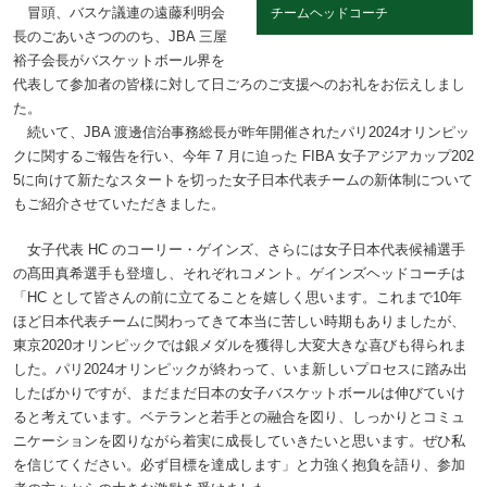
冒頭、バスケ議連の遠藤利明会
チームヘッドコーチ
長のごあいさつののち、JBA 三屋
裕子会長がバスケットボール界を
代表して参加者の皆様に対して日ごろのご支援へのお礼をお伝えしまし
た。
続いて、JBA 渡邊信治事務総長が昨年開催されたパリ2024オリンピッ
クに関するご報告を行い、今年 7 月に迫った FIBA 女子アジアカップ202
5に向けて新たなスタートを切った女子日本代表チームの新体制について
もご紹介させていただきました。
女子代表 HC のコーリー・ゲインズ、さらには女子日本代表候補選手
の髙田真希選手も登壇し、それぞれコメント。ゲインズヘッドコーチは
「HC として皆さんの前に立てることを嬉しく思います。これまで10年
ほど日本代表チームに関わってきて本当に苦しい時期もありましたが、
東京2020オリンピックでは銀メダルを獲得し大変大きな喜びも得られま
した。パリ2024オリンピックが終わって、いま新しいプロセスに踏み出
したばかりですが、まだまだ日本の女子バスケットボールは伸びていけ
ると考えています。ベテランと若手との融合を図り、しっかりとコミュ
ニケーションを図りながら着実に成長していきたいと思います。ぜひ私
を信じてください。必ず目標を達成します」と力強く抱負を語り、参加