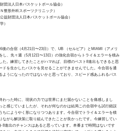
益財団法人日本バスケットボール協会）
ＩＮ整形外科スポーツクリニック）
（公益財団法人日本バスケットボール協会）
大学）
026後の合宿（4月21日〜23日）で、UB （セルビア）とMIAMI（アメリ
をし、先々週（5月12日〜13日）の強化合宿からトライ＆エラーを積み
した。練習してきたことがハマれば、目標のベスト8進出もできると思
ードを生かしたバスケを見せることができませんでした。今合宿を通
るようになったのではないかと思っており、スピード感あふれるバス
終わった時に、現状の力では世界にまだ届かないことを痛感しまし
っと感じていましたが、それが何なのかは結局この合宿中も試行錯誤
うちにようやく形になりつつあります。今合宿でトライ＆エラーを積
りながら解決策に取り組んできたことが良かったです。今練習してい
ト8進出のチャンスはあると思っています。本番まで時間はないです