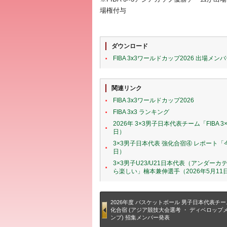
場権付与
ダウンロード
FIBA 3x3ワールドカップ2026 出場メン
関連リンク
FIBA 3x3ワールドカップ2026
FIBA 3x3 ランキング
2026年 3×3男子日本代表チーム「FIBA
日）
3×3男子日本代表 強化合宿④ レポート
日）
3×3男子U23/U21日本代表（アンダ
ら楽しい」楠本兼伸選手（2026年5月11
2026年度 バスケットボール 男子日本代表チー
化合宿 (アジア競技大会選考 ・ ディベロップ
ンプ) 招集メンバー発表