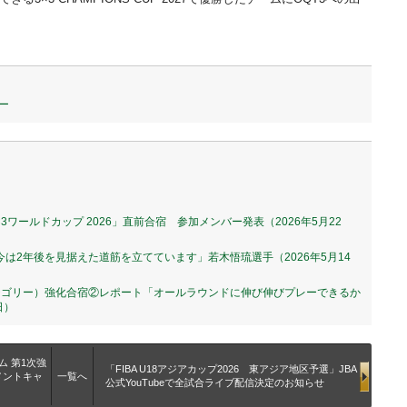
バー
 3×3ワールドカップ 2026」直前合宿 参加メンバー発表（2026年5月22
「今は2年後を見据えた道筋を立てています」若木悟琉選手（2026年5月14
ーカテゴリー）強化合宿②レポート「オールラウンドに伸び伸びプレーできるか
日）
ム 第1次強
「FIBA U18アジアカップ2026 東アジア地区予選」JBA
メントキャ
一覧へ
公式YouTubeで全試合ライブ配信決定のお知らせ