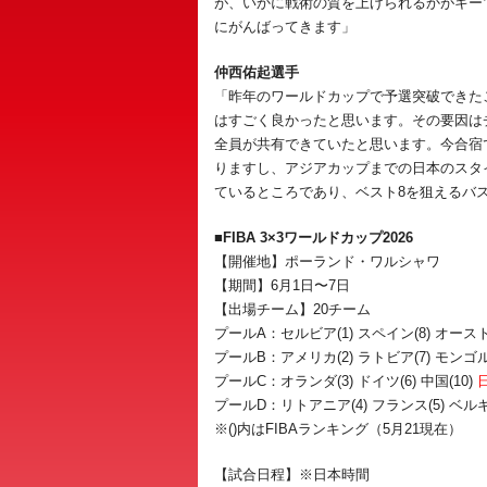
が、いかに戦術の質を上げられるかがキー
にがんばってきます」
仲西佑起選手
「昨年のワールドカップで予選突破できた
はすごく良かったと思います。その要因は
全員が共有できていたと思います。今合宿
りますし、アジアカップまでの日本のスタ
ているところであり、ベスト8を狙えるバ
■FIBA 3×3ワールドカップ2026
【開催地】ポーランド・ワルシャワ
【期間】6月1日〜7日
【出場チーム】20チーム
プールA：セルビア(1) スペイン(8) オースト
プールB：アメリカ(2) ラトビア(7) モンゴル(1
プールC：オランダ(3) ドイツ(6) 中国(10)
プールD：リトアニア(4) フランス(5) ベルギー
※()内はFIBAランキング（5月21現在）
【試合日程】※日本時間