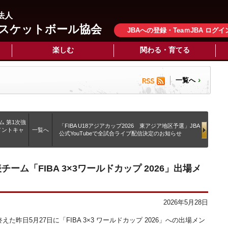
法人
スケットボール協会
JBAへの登録・TeaｍJBA ログイ
楽しむ
関わる・育てる
一覧へ
ム 第1次強
「FIBA U18アジアカップ2026 東アジア地区予選」JBA
メントキャ
一覧へ
公式YouTubeで全試合ライブ配信決定のお知らせ
表チーム「FIBA 3×3ワールドカップ 2026」出場メ
2026年5月28日
昨⽇5⽉27⽇に「FIBA 3×3 ワールドカップ 2026」への出場メン