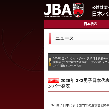
公益財団
日本バ
日本代表
ニュース
2026年度 バスケットボール 男子日本代表チー
化合宿 (アジア競技大会選考 ・ ディベロップ
ンプ) 招集メンバー発表
2026年 3×3男子日本代
ンバー発表
3×3男⼦⽇本代表は国内での直前合宿を終えた