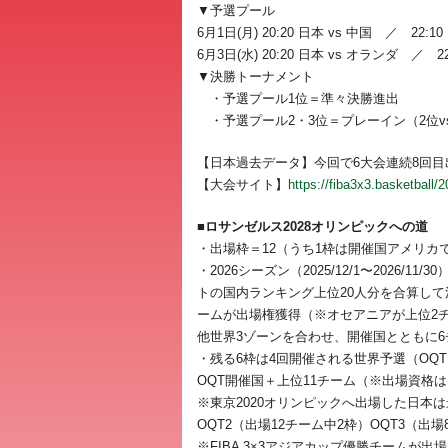
▼予選プール
6月1日(月) 20:20 日本 vs 中国 ／ 22:1
6月3日(水) 20:20 日本 vs オランダ ／ 
▼決勝トーナメント
・予選プール1位＝準々決勝進出
・予選プール2・3位＝プレーイン（2位v
【日本過去データ】今回で6大会連続8回目出
【大会サイト】
https://fiba3x3.basketball/
■ロサンゼルス2028オリンピックへの道
・出場枠＝12（うち1枠は開催国アメリカ
・2026シーズン（2025/12/1〜2026/11/
トの国内ランキング上位20人分を合算して
ームが出場権獲得（※オセアニアが上位2
他世界3ゾーンを合わせ、開催国とともに6
・残る6枠は4回開催される世界予選（OQ
OQT開催国＋上位11チーム（※出場資格は
※東京2020オリンピックへ出場した日本は
OQT2（出場12チーム中2枠）OQT3（出
※FIBA 3×3アジアカップ優勝チームが出場で