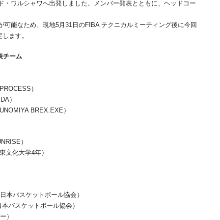
ド・ワルシャワへ出発しました。メンバー発表とともに、ヘッドコー
可能なため、現地5⽉31⽇のFIBA テクニカルミーティング後に今回
定します。
代表チーム
A PROCESS）
FIDA）
UNOMIYA BREX.EXE）
UNRISE）
 大東文化大学4年）
人日本バスケットボール協会）
日本バスケットボール協会）
バー）