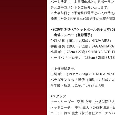
バーを決定し、本⽇開催地となるポーラン
チと選⼿コメントをご紹介いたします。
※⼤会前⽇まで予備登録選⼿との⼊れ替えが
発表した3×3男⼦⽇本代表選⼿の出場が確
■2026年 3×3バスケットボール男子日本
出場メンバー（登録選手）
仲西 佑起（191cm / 33歳 / NINJA AIRS）
井後 健矢（198cm / 31歳 / SAGAMIHAR
小澤 崚（178cm / 27歳 / SHIBUYA SCEL
クーリバリ ソロモン（183cm / 25歳 / UTS
【予備登録選手】
出羽 崚一（190cm / 33歳 / UENOHARA S
バラダランタホリ 玲依（195cm / 21歳 /
※年齢・所属は 2026年5月27日現在
■スタッフ
チームリーダー 弘田 充宏（公益財団法
ヘッドコーチ 中祖 嘉人（公益財団法人
コーチ 鈴木 慶太（株式会社アウトナン