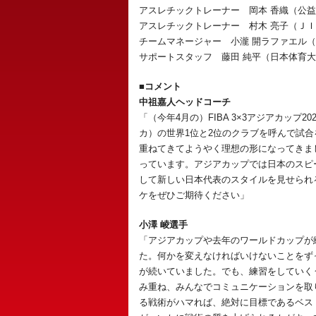
アスレチックトレーナー 岡本 香織（公
アスレチックトレーナー 村木 亮子（Ｊ
チームマネージャー 小瀧 開ラファエル
サポートスタッフ 藤田 純平（日本体育
■コメント
中祖嘉人ヘッドコーチ
「（今年4月の）FIBA 3×3アジアカップ2
カ）の世界1位と2位のクラブを呼んで試合
重ねてきてようやく理想の形になってきま
っています。アジアカップでは日本のスピ
して新しい日本代表のスタイルを見せられ
ケをぜひご期待ください」
小澤 崚選手
「アジアカップや去年のワールドカップが
た。何かを変えなければいけないことをず
が続いていました。でも、練習をしていく
み重ね、みんなでコミュニケーションを取
る戦術がハマれば、絶対に目標であるベス