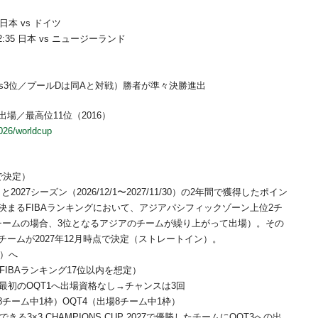
0 日本 vs ドイツ
22:35 日本 vs ニュージーランド
s3位／プールDは同Aと対戦）勝者が準々決勝進出
場／最高位11位（2016）
2026/worldcup
で決定）
30）と2027シーズン（2026/12/1〜2027/11/30）の2年間で獲得したポイン
決まるFIBAランキングにおいて、アジアパシフィックゾーン上位2チ
チームの場合、3位となるアジアのチームが繰り上がって出場）。その
チームが2027年12月時点で決定（ストレートイン）。
T）へ
FIBAランキング17位以内を想定）
最初のOQT1へ出場資格なし→チャンスは3回
場8チーム中1枠）OQT4（出場8チーム中1枠）
きる3×3 CHAMPIONS CUP 2027で優勝したチームにOQT3への出