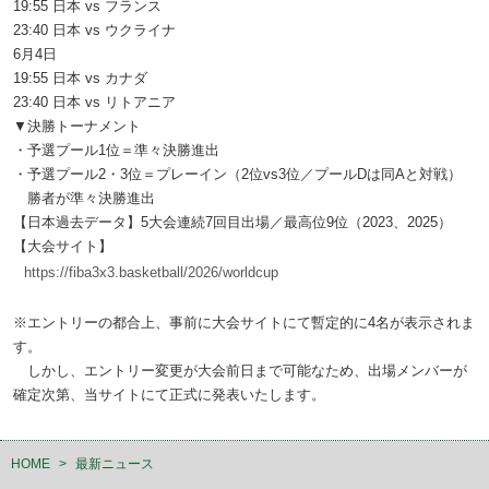
19:55 日本 vs フランス
23:40 日本 vs ウクライナ
6月4日
19:55 日本 vs カナダ
23:40 日本 vs リトアニア
▼決勝トーナメント
・予選プール1位＝準々決勝進出
・予選プール2・3位＝プレーイン（2位vs3位／プールDは同Aと対戦）
勝者が準々決勝進出
【日本過去データ】5大会連続7回目出場／最高位9位（2023、2025）
【大会サイト】
https://fiba3x3.basketball/2026/worldcup
※エントリーの都合上、事前に大会サイトにて暫定的に4名が表示されま
す。
しかし、エントリー変更が大会前日まで可能なため、出場メンバーが
確定次第、当サイトにて正式に発表いたします。
HOME
>
最新ニュース