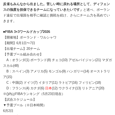
反省もみんなから出ました。苦しい時に戻れる場所として、ディフェン
スの強度を担保できるチームになっていきたいです」
と述べ、ポーラン
ド遠征で出場国を相手に確認と挑戦を続け、さらにチーム力を高めてい
きます。
■FIBA 3×3ワールドカップ2026
【開催地】ポーランド・ワルシャワ
【期間】6月1日〜7日
【出場チーム】20チーム
【予選プール組み合わせ】
A：オランダ(1) ポーランド(8) チェコ(10) アゼルバイジャン(21) マダガ
スカル(48)
B：スペイン(3) アメリカ(5) モンゴル(9) ハンガリー(14) オーストラリ
ア(15)
C：中国(2) ドイツ(7) イタリア(11) ラトビア(16) フィリピン(18)
D：フランス(4) カナダ(6)
日本
(12) ウクライナ(13) リトアニア(20)
※()内はFIBAランキング（5月23日現在）
【試合スケジュール】
▼予選プール（※日本時間）
6月2日