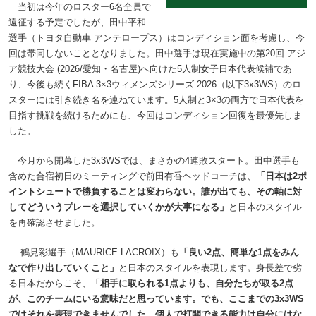
当初は今年のロスター6名全員で
遠征する予定でしたが、田中平和
選手（トヨタ自動車 アンテロープス）はコンディション面を考慮し、今
回は帯同しないこととなりました。田中選手は現在実施中の第20回 アジ
ア競技大会 (2026/愛知・名古屋)へ向けた5人制女子日本代表候補であ
り、今後も続くFIBA 3×3ウィメンズシリーズ 2026（以下3x3WS）のロ
スターには引き続き名を連ねています。5人制と3×3の両方で日本代表を
目指す挑戦を続けるためにも、今回はコンディション回復を最優先しま
した。
今月から開幕した3x3WSでは、まさかの4連敗スタート。田中選手も
含めた合宿初日のミーティングで前田有香ヘッドコーチは、
「日本は2ポ
イントシュートで勝負することは変わらない。誰が出ても、その軸に対
してどういうプレーを選択していくかが大事になる」
と日本のスタイル
を再確認させました。
鶴見彩選手（MAURICE LACROIX）も
「良い2点、簡単な1点をみん
なで作り出していくこと」
と日本のスタイルを表現します。身長差で劣
る日本だからこそ、
「相手に取られる1点よりも、自分たちが取る2点
が、このチームにいる意味だと思っています。でも、ここまでの3x3WS
ではそれを表現できませんでした。個人で打開できる能力は自分にはな