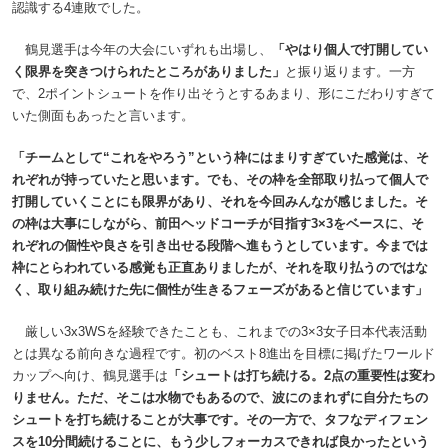
認識する4連敗でした。
鶴見選手は今年の大会にいずれも出場し、
「やはり個人で打開してい
く限界を突きつけられたところがありました」
と振り返ります。一方
で、2ポイントシュートを作り出そうとするあまり、形にこだわりすぎて
いた側面もあったと言います。
「チームとして“これをやろう”という枠にはまりすぎていた感覚は、そ
れぞれが持っていたと思います。でも、その枠を全部取り払って個人で
打開していくことにも限界があり、それを今回みんなが感じました。そ
の枠は大事にしながら、前田ヘッドコーチが目指す3×3をベースに、そ
れぞれの個性や良さを引き出せる段階へ進もうとしています。今までは
枠にとらわれている感覚も正直ありましたが、それを取り払うのではな
く、取り組み続けた先に個性が生きるフェーズがあると信じています」
厳しい3x3WSを経験できたことも、これまでの3×3女子日本代表活動
とは異なる前向きな過程です。初のベスト8進出を目標に掲げたワールド
カップへ向け、鶴見選手は
「シュートは打ち続ける。2点の重要性は変わ
りません。ただ、そこは水物でもあるので、波にのまれずに自分たちの
シュートを打ち続けることが大事です。その一方で、タフなディフェン
スを10分間続けることに、もう少しフォーカスできれば良かったという