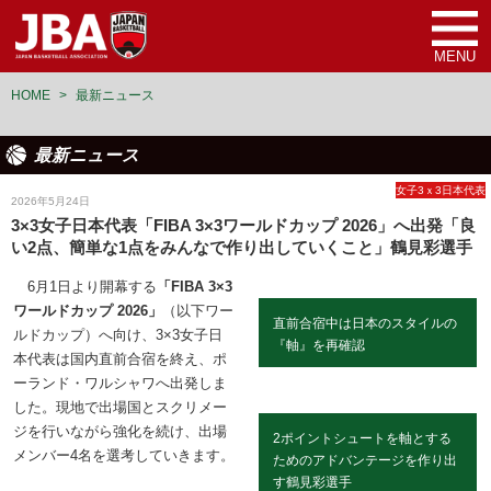
MENU
HOME
>
最新ニュース
最新ニュース
女子3ｘ3日本代表
2026年5月24日
3×3女子日本代表「FIBA 3×3ワールドカップ 2026」へ出発「良
い2点、簡単な1点をみんなで作り出していくこと」鶴見彩選手
6月1日より開幕する
「FIBA 3×3
ワールドカップ 2026」
（以下ワー
直前合宿中は日本のスタイルの
ルドカップ）へ向け、3×3女子日
『軸』を再確認
本代表は国内直前合宿を終え、ポ
ーランド・ワルシャワへ出発しま
した。現地で出場国とスクリメー
ジを行いながら強化を続け、出場
2ポイントシュートを軸とする
メンバー4名を選考していきます。
ためのアドバンテージを作り出
す鶴見彩選手