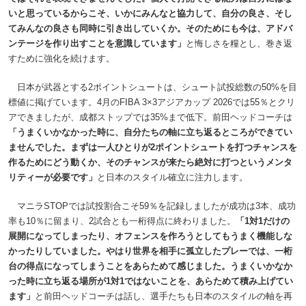
いと思っているからこそ、いかにみんなと協力して、自分の良さ、そし
てみんなの良さも同時に引き出していくか。そのためにも今は、アドバ
ンテージを作り出すことを意識しています」
と悔しさを糧とし、巻き返
すために強化を続けます。
日本が武器とする2ポイントシュートは、シュート試投総数の50%を目
標値に掲げています。4月のFIBA 3×3アジアカップ 2026では55％とクリ
アできましたが、成都ストップでは35%まで低下。前田ヘッドコーチは
「うまくいかなかった時に、自分たちの軸に立ち返るところができてい
ませんでした。まずは一人ひとりが2ポイントシュートを打つチャンスを
作るためにどう動くか、そのチャンスが来たら絶対に打つというメンタ
リティーが必要です」
と日本のスタイル確立に注力します。
マニラSTOPでは試投割合こそ59％を記録しましたが成功は3本、成功
率も10％に留まり、2試合とも一桁得点に終わりました。
「1対1だけの
展開になってしまったり、オフェンスを作ろうとしてもうまく機能しな
かったりしていました。やはり世界を相手に孤立したプレーでは、一桁
台の得点になってしまうことをあらためて感じました。うまくいかなか
った時に立ち返る場所が1対1ではないことを、あらためて積み上げてい
ます」
と前田ヘッドコーチは話し、選手たちも日本のスタイルの軸を再