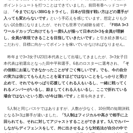
ポイントシュートを打つことはできていました。前田有香ヘッドコーチ
は、
「今までにない3BIGをトライし、日本が目指す戦い方はどの選手が
入っても変わらないです」
という手応えを感じています。想定よりも少
ない試合数になりましたが、それでも世界での経験を経て、
「FIBA 3×3
ワールドカップに向けてもう一度6人が揃って日本の3×3を全員が理解
し、全員が表現できることを目指していきたいです」
と引き続き勝ちに
こだわり、目標に向かってポイントを稼いでいかなければなりません。
昨年まで3×3女子U23日本代表として出場してきましたが、3×3女子日
本代表は初選出となった田中平和選手。6名のロスターに選考され、
「そ
の信頼にお返しできなかったことがすごく悔しいです。でも、今の自分
の実力は信じてもらえたことを返すほどではないことをしっかりと受け
止めて、それでもやっぱり応援してくれる人もいるし、一緒に戦ってく
れるメンバーがいるし、励ましてくれる人もいるし、ここで折れている
場合ではないという思いが今は強いです」
と前を向きます。
5人制と同じバスケではありますが、人数が少なく、10分間の短期決戦
となる3×3は勝手が違いました。
「5人制はフィジカルや高さで相手に上
回られても、それに対してアジャストすることができます。5人でカバー
しながらディフェンスをして、外に出させるような対処法が自分の中で