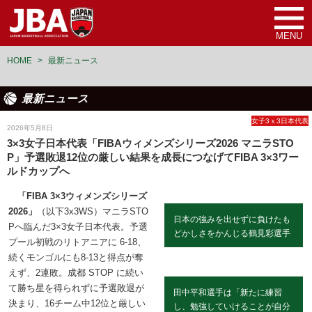
MENU
HOME
>
最新ニュース
最新ニュース
女子3ｘ3日本代表
2026年5月8日
3×3女子日本代表「FIBAウィメンズシリーズ2026 マニラSTO
P」予選敗退12位の厳しい結果を成長につなげてFIBA 3×3ワー
ルドカップへ
「FIBA 3×3ウィメンズシリーズ
2026」
（以下3x3WS）マニラSTO
日本の強みを出せずに負けたも
Pへ臨んだ3×3女子日本代表。予選
どかしさをかんじる鶴見彩選手
プール初戦のリトアニアに 6-18、
続くモンゴルにも8-13と得点が奪
えず、2連敗。成都 STOP に続い
て勝ち星を得られずに予選敗退が
田中平和選手は「新たに練習
決まり、16チーム中12位と厳しい
し、勉強していけることが自分