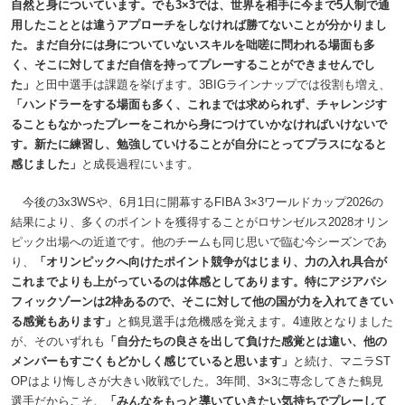
自然と身についています。でも3×3では、世界を相手に今まで5人制で通
用したこととは違うアプローチをしなければ勝てないことが分かりまし
た。まだ自分には身についていないスキルを咄嗟に問われる場面も多
く、そこに対してまだ自信を持ってプレーすることができませんでし
た」
と田中選手は課題を挙げます。3BIGラインナップでは役割も増え、
「ハンドラーをする場面も多く、これまでは求められず、チャレンジす
ることもなかったプレーをこれから身につけていかなければいけないで
す。新たに練習し、勉強していけることが自分にとってプラスになると
感じました」
と成長過程にいます。
今後の3x3WSや、6月1日に開幕するFIBA 3×3ワールドカップ2026の
結果により、多くのポイントを獲得することがロサンゼルス2028オリン
ピック出場への近道です。他のチームも同じ思いで臨む今シーズンであ
り、
「オリンピックへ向けたポイント競争がはじまり、力の入れ具合が
これまでよりも上がっているのは体感としてあります。特にアジアパシ
フィックゾーンは2枠あるので、そこに対して他の国が力を入れてきてい
る感覚もあります」
と鶴見選手は危機感を覚えます。4連敗となりました
が、そのいずれも
「自分たちの良さを出して負けた感覚とは違い、他の
メンバーもすごくもどかしく感じていると思います」
と続け、マニラST
OPはより悔しさが大きい敗戦でした。3年間、3×3に専念してきた鶴見
選手だからこそ、
「みんなをもっと導いていきたい気持ちでプレーして