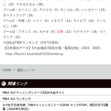
ン（23）マダガスカル（48）
プールB：スペイン（2）アメリカ（5）モンゴル（9）ハンガリー（13）
オーストラリア（16）
プールC：中国（3）ドイツ（6）イタリア（11）ラトビア（15）フィリ
ピン（18）
プールD：フランス（4）カナダ（5）
日本
（12）ウクライナ（14）リト
アニア（22）
※()内はFIBAランキング（5月7日現在）
【日本過去データ】5大会連続7回目出場／最高位9位（2023、2025）
https://fiba3x3.basketball/2026/worldcup
HOME
>
最新ニュース
関連リンク
FIBA 3x3 ウィメンズシリーズ2026大会サイト
FIBA 3x3 ランキング
3×3女子日本代表「FIBAウィメンズシリーズ2026 マニラSTOP」明日5月7日開
幕（2026年5月6日）