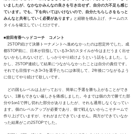
いましたが、なかなかみんなの良さを引き出せず、自分の力不足も感じ
ています。でも、下を向いてはいけないので、自分たちらしさをもっと
みんなと共有していく必要があります」
と経験を積み上げ、チームのス
タイルを確立していくだけです。
■前田有香ヘッドコーチ コメント
2STOP続けて決勝トーナメントへ進めなかったのは想定外でした。成
都STOP前に、日本が目指している3×3のスタイルが今はまだうまく出せ
ないかもしれないけど、しっかりやり続けようという話をしました。し
かし、2STOP連続して結果につながらなかったことは自分の責任です。
それでも目指すべき3×3を選手たちには体現して、2年後につながるよう
に信じてやり続けて欲しいです。
どの国もレベルは上がっており、簡単に予選を勝ち上がることができ
ない、1勝もできない厳しさを痛感しました。今までは個の力で勝てた部
分や1on1で押し切れた部分がありましたが、それも通用しなくなってい
ます。個のレベルアップが必要であり、個で戦えないからこそチームで
作り上げていますが、それがまだできていません。両方ができていなか
った結果がこの2STOPでした。