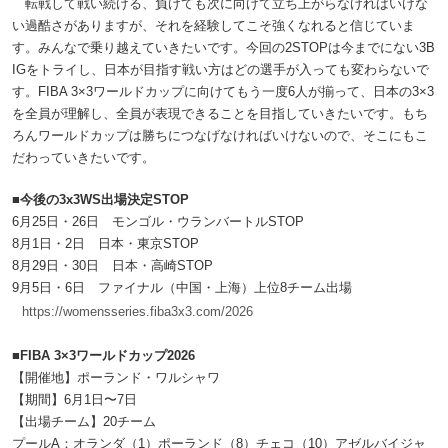
転戦して戦い続ける、負けても次に向けて立ち上がらなければいけな
い過酷さがありますが、それを経験してこそ強くなれると信じていま
す。みんなで乗り越えていきたいです。今回の2STOPは今までにない3B
IGをトライし、日本が目指す戦い方はどの選手が入っても変わらないで
す。FIBA 3×3ワールドカップに向けてもう一度6人が揃って、日本の3×3
を全員が理解し、全員が表現できることを目指していきたいです。もち
ろんワールドカップは勝ちにつなげなければいけないので、そこにもこ
だわっていきたいです。
■今後の3x3WS出場決定STOP
6月25日・26日 モンゴル・ウランバートルSTOP
8月1日・2日 日本・東京STOP
8月29日・30日 日本・高崎STOP
9月5日・6日 ファイナル（中国・上海）上位8チーム出場
https://womensseries.fiba3x3.com/2026
■FIBA 3×3ワールドカップ2026
【開催地】ポーランド・ワルシャワ
【期間】6月1日〜7日
【出場チーム】20チーム
プールA：オランダ（1）ポーランド（8）チェコ（10）アゼルバイジャ