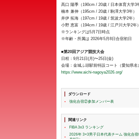
髙口 陽季（190cm / 20歳 / 日本体育大学
楠本 兼伸（195cm / 20歳 / 駒澤大学3年）
井伊 拓海（197cm / 19歳 / 筑波大学2年）
小野 恵富（194cm / 19歳 / 江戸川大学2年
※ランキングは5月7日時点
※年齢・所属は 2026年5月8日合宿初日
■第20回アジア競技大会
日程：9月21日(月)〜25日(金)
会場：金城ふ頭駅前特設コート（愛知県名
https://www.aichi-nagoya2026.org/
ダウンロード
強化合宿②参加メンバー表
関連リンク
FIBA 3x3 ランキング
2026年 3×3男子日本代表チーム 強化合宿