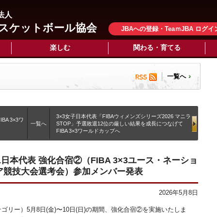
法人
スケットボール協会
JBAへの登録・TeaｍJBA ログイ
楽しむ
関わる・育てる
一覧へ
3×3女子日本代表「FIBAウィメンズシリーズ2026 マニラ
A 3×3ワ
一覧へ
STOP」予選敗退12位の厳しい結果を成長につなげて
FIBA 3×3ワールドカップへ
U21日本代表 強化合宿②（FIBA 3×3ユース・ネーショ
ジア競技大会選考会）参加メンバー発表
2026年5月8日
テゴリー）5月8日(金)〜10日(日)の期間、強化合宿②を実施いたしま