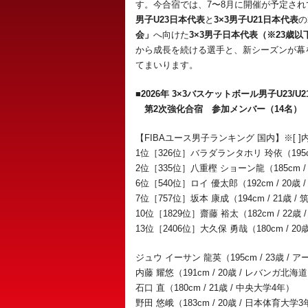
す。今合宿では、7〜8月に開催が予定され
男子U23日本代表
と
3×3男子U21日本代表
の
会」
へ向けた
3×3男子日本代表（※23歳以
から成長を続ける選手と、新シーズンが幕
てまいります。
■2026年 3×3バスケットボール男子U23
第2次強化合宿 参加メンバー（14名）
【FIBAユース男子ランキング 国内】※[ 
1位［326位］バラダランタホリ 玲依（195cm
2位［335位］八重樫 ショーン龍（185cm / 
6位［540位］ロイ 優太郎（192cm / 20歳
7位［757位］坂本 康成（194cm / 21歳 /
10位［1829位］齋藤 裕太（182cm / 22歳 
13位［2406位］大久保 勇哉（180cm / 20歳 
ジュウ イーサン 龍英（195cm / 23歳 /
内藤 耀悠（191cm / 20歳 / レバンガ北海
石口 直（180cm / 21歳 / 中央大学4年）
野田 悠峨（183cm / 20歳 / 日本体育大学