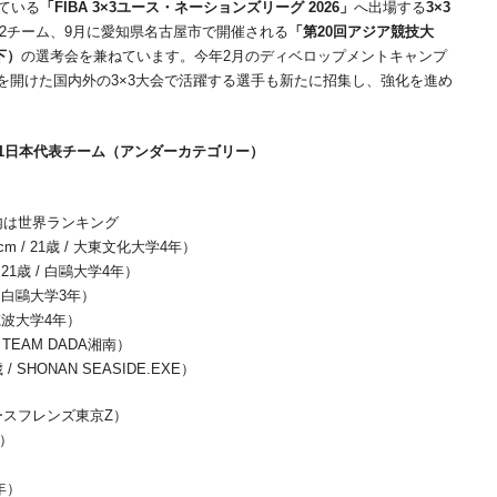
ている
「FIBA 3×3ユース・ネーションズリーグ 2026」
へ出場する
3×3
2チーム、9月に愛知県名古屋市で開催される
「第20回アジア競技大
下）
の選考会を兼ねています。今年2月のディベロップメントキャンプ
を開けた国内外の3×3大会で活躍する選手も新たに招集し、強化を進め
/U21日本代表チーム（アンダーカテゴリー）
]内は世界ランキング
 / 21歳 / 大東文化大学4年）
21歳 / 白鷗大学4年）
 / 白鷗大学3年）
 筑波大学4年）
/ TEAM DADA湘南）
/ SHONAN SEASIDE.EXE）
 アースフレンズ東京Z）
道）
3年）