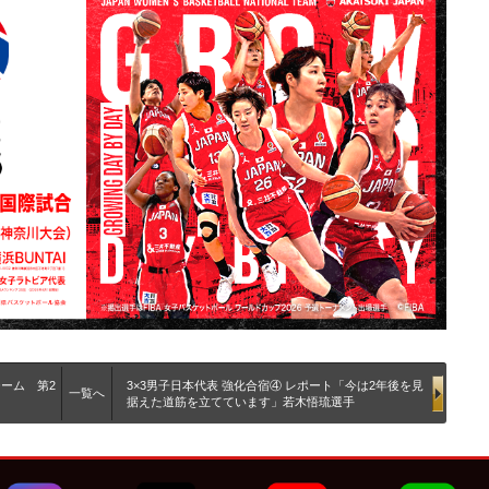
チーム 第2
3×3男子日本代表 強化合宿④ レポート「今は2年後を見
一覧へ
据えた道筋を立てています」若木悟琉選手