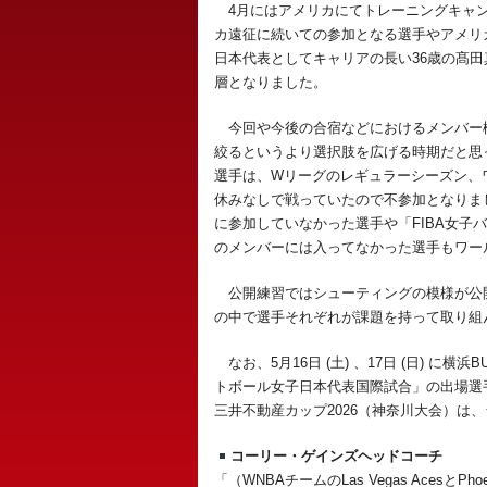
4月にはアメリカにてトレーニングキャン
カ遠征に続いての参加となる選手やアメリ
日本代表としてキャリアの長い36歳の髙田
層となりました。
今回や今後の合宿などにおけるメンバー
絞るというより選択肢を広げる時期だと思
選手は、Wリーグのレギュラーシーズン、
休みなしで戦っていたので不参加となりま
に参加していなかった選手や「FIBA女子
のメンバーには入ってなかった選手もワー
公開練習ではシューティングの模様が公
の中で選手それぞれが課題を持って取り組
なお、5月16日 (土) 、17日 (日) に横
トボール女子日本代表国際試合」の出場選
三井不動産カップ2026（神奈川大会）は
コーリー・ゲインズヘッドコーチ
「（WNBAチームのLas Vegas Acesと