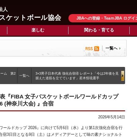
法人
スケットボール協会
JBAへの登録・TeaｍJBA ログイ
楽しむ
関わる・育てる
一覧へ
チーム 第2
3×3男子日本代表 強化合宿④ レポート「今は2年後を見
一覧へ
据えた道筋を立てています」若木悟琉選手
『FIBA 女子バスケットボールワールドカップ
6 (神奈川大会) 』合宿
2026年5月14日
ワールドカップ 2026』に向けて5月6日（水）より第1次強化合宿を行
合宿3日目となる9日（土）はメディアデーとして味の素ナショナルト