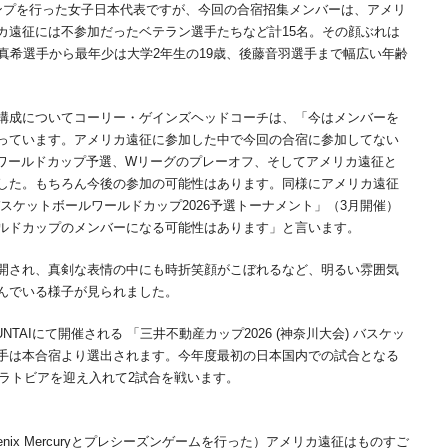
プを行った女子日本代表ですが、今回の合宿招集メンバーは、アメリ
カ遠征には不参加だったベテラン選手たちなど計15名。その顔ぶれは
真希選手から最年少は大学2年生の19歳、後藤音羽選手まで幅広い年齢
構成についてコーリー・ゲインズヘッドコーチは、「今はメンバーを
っています。アメリカ遠征に参加した中で今回の合宿に参加してない
ワールドカップ予選、Wリーグのプレーオフ、そしてアメリカ遠征と
した。もちろん今後の参加の可能性はあります。同様にアメリカ遠征
バスケットボールワールドカップ2026予選トーナメント」（3月開催）
ルドカップのメンバーになる可能性はあります」と言います。
開され、真剣な表情の中にも時折笑顔がこぼれるなど、明るい雰囲気
んでいる様子が見られました。
浜BUNTAIにて開催される 「三井不動産カップ2026 (神奈川大会) バスケッ
手は本合宿より選出されます。今年度最初の日本国内での試合となる
、ラトビアを迎え入れて2試合を戦います。
Phoenix Mercuryとプレシーズンゲームを行った）アメリカ遠征はものすご