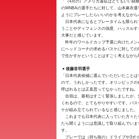
「（4月の）アメリカ遠征はとてもいい経
のWNBAの選手たちに対して、山本麻衣
ようにプレーしたらいいのかを考えながら
日本代表になるとプレータイムも限られ
うことやディフェンスの強度、ハッスルす
大事だと感じています。
昨年のワールドカップ予選に向けたメン
にヘッドコーチの求めるバスケに対しての
で生かすかということはすごく考えながら
後藤音羽選手
「日本代表候補に選んでいただいたことは
ので、うれしかったです。オリンピックの
呼ばれるとは正直思ってなかったですね。
合宿は、最初はすごく緊張しましたが、
くれるので、とてもやりやすいです。バス
ケが組み立てられているなと感じました。
これまでも日本代表に入っていた方々た
たら聞くようには意識して取り組んでいま
す。
プレーでは（持ち味の）ドライブや3ポイ