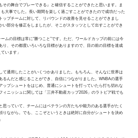
もその舞台でプレーできる』と確信することができたと思います。ま
とも大事でした。長い期間を楽しく過ごすことができたので成功だった
のトップチームに対して、リバウンドの改善を見せることができまし
かい部分を修正をしましたが、そこがスタッツとして出すことができ
ームの目標は常に“勝つこと”です。ただ、ワールドカップの前には今
あり、その都度いろいろな目標がありますので、目の前の目標を達成
えています」
して通用したことがいくつかありました。もちろん、そんなに世界は
あるんだと感じることができ、自信につながりました。WNBAの選手
アップシュートをはじめ、普通にシュートを打っていたら打ち切れな
ィニッシュに関しては「三井不動産カップ2026」のラトビア戦でも
と思っていて、チームにはベテランの方たちや能力のある選手がたく
頼りながら。でも、ここぞというときは絶対に自分がシュートを決め
」