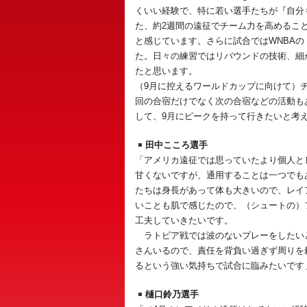
くいい経験で、特に若い選手たちが『自分
た、約2週間の遠征でチーム力を高めるこ
と感じています。さらに試合ではWNBA
た。日々の練習ではリバウンドの技術、細
たと思います。
（9月に控えるワールドカップに向けて）チ
回の合宿だけでなく次の合宿などの活動も
して、9月にピークを持って行きたいと考
田中こころ選手
「アメリカ遠征では思っていたより個人と
甘くないですが、通用することは一つでも
たちは身長があって体も大きいので、レイ
いことも肌で感じたので、（シュートの）フ
工夫していきたいです。
ラトビア戦では波のないプレーをしたい
さんいるので、責任を背負い過ぎず周りを
るという強い気持ちで試合に臨みたいです
樋口鈴乃選手