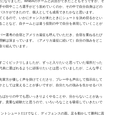
験になりました。WNBAのチームと試合ができたこともそうですが、そ
選手や田中こころ選手がどう攻めていくのか、その中で自分自身はどの
バスケができたので、個人としても成長できたかなと思います。
てくるので、いかにチャンスが来たときにシュートを決め切るかとい
ることなど、自チームとは違う役割の中で自分を表現していくことが
バー選考の合宿とアメリカ遠征も呼んでいただき、合宿を重ねるたび
理解は深まっています。（アメリカ遠征に続いて）自分の強みをどこ
取り組んでいます」
すごくビックリしましたが、ずっと入りたいと思っていた場所だった
代表に選ばれるように頑張りたいとは思っていましたが、こんな早く
先輩方が優しく声を掛けてくださり、プレー中も声出して指示出して
ケとしては覚えることが多いですが、自分たちの強みを生かせるバス
ちばかりの中でも思いっきりよくやることや、分からないことがあっ
す。貴重な経験だと思うので、いろいろなことを吸収していきたいで
ントシュートだけでなく、ディフェンスの面。足を動かして勝利に貢