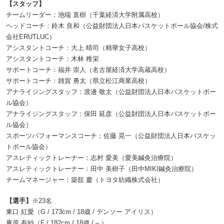
【スタッフ】
チームリーダー：池端 直樹（千葉経済大学附属高校）
ヘッドコーチ：鈴木 良和（公益財団法人日本バスケットボール協会/株式
会社ERUTLUC）
アシスタントコーチ：大上 晴司（精華女子高校）
アシスタントコーチ：木林 稚栄
サポートコーチ：福井 崇人（名古屋経済大学高蔵高校）
サポートコーチ：雑賀 勇太（県立松江商業高校）
アナライジングスタッフ：渡邊 敬太（公益財団法人日本バスケットボー
ル協会）
アナライジングスタッフ：保田 延彦（公益財団法人日本バスケットボー
ル協会）
スポーツパフォーマンスコーチ：佐藤 晃一（公益財団法人日本バスケッ
トボール協会）
アスレティックトレーナー：志村 愛美（愛美鍼灸治療院）
アスレティックトレーナー：田中 美樹子（田中MIKI鍼灸治療院）
チームマネージャー：築舘 慶（トヨタ紡織株式会社）
【選手】
※23名
東口 紅愛（G / 173cm / 18歳 / デンソー アイリス）
庵原 有紗（F / 182cm / 18歳 / – ）