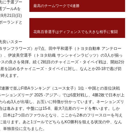
先に予選プー
最高のチームワークで4連勝
選プールAを
月21日(日)
ポーランドと
花島百香選手はディフェンスでも大きな相手に奮闘
幸先良いスター
Ｓサンフラワーズ）が7点、田中平和選手（トヨタ自動車 アンテロー
）、伊波美空選手（トヨタ紡織 サンシャインラビッツ）の3人が揃っ
ンスの良さを発揮。続く2戦目のチャイニーズ・タイペイ戦は、開始2分
点差を詰めるチャイニーズ・タイペイに対し、なんとか20-18で逃げ切
で終えます。
連勝で並ぶFIBAランキング（ユース女子）1位・中国との首位決戦
・ネーションズリーグ 2025 -アジア-」では6度対戦し、4勝2敗で日本が上
わらぬ3人が出場し、お互いに特徴が分かっています。ネーションズリ
は進みます。中盤には15-8、最大7点差のリードを奪います。しか
、日本は7つ目のファウルとなり、ここから2本のフリースローを与え
点差に迫ります。あと1ゴールでどちらもKO勝利を狙える状況の中、なん
げ、単独首位に立ちました。