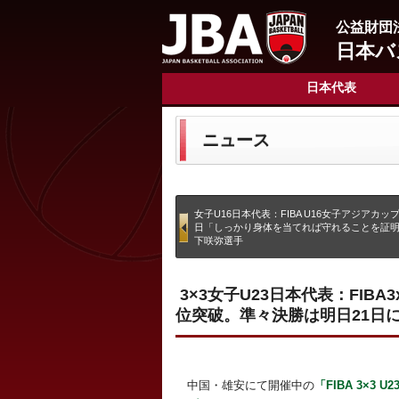
公益財団
日本バ
日本代表
ニュース
女子U16日本代表：FIBA U16女子アジアカッ
日「しっかり身体を当てれば守れることを証
下咲弥選手
3×3女子U23日本代表：FIBA3
位突破。準々決勝は明日21日
中国・雄安にて開催中の
「FIBA 3×3 