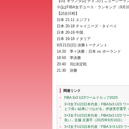
【D】オランダ(2) チェコ(7) ニュージーランド(
※()はFIBA女子ユース・ランキング（9月
【試合日程】
日本 21-11 エジプト
日本 20-18 チャイニーズ・タイペイ
日本 20-19 中国
日本 19-18 イタリア
9月21日(日) 決勝トーナメント
14:20 準々決勝：日本 vs ポーランド
18:50 準決勝
20:40 3位決定戦
21:30 決勝
関連リンク
FIBA 3x3 U23ワールドカップ2025
3×3女子U23日本代表：FIBA3x3 U
とで良い結果につながる」伊波美空選手（2
3×3女子U23日本代表：FIBA3x3 U
良い」近藤 京選手（2025年9月16日）
3×3女子U23日本代表「FIBA 3×3 U2