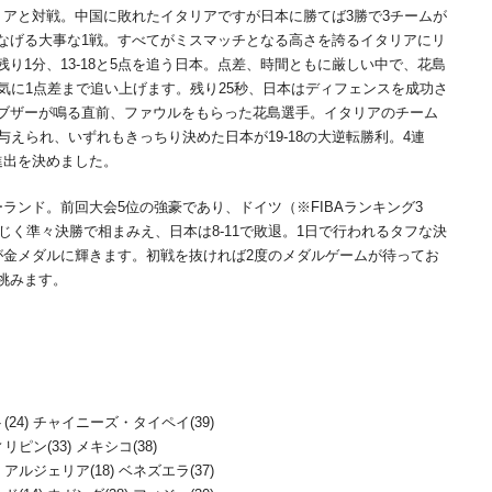
アと対戦。中国に敗れたイタリアですが日本に勝てば3勝で3チームが
なげる大事な1戦。すべてがミスマッチとなる高さを誇るイタリアにリ
り1分、13-18と5点を追う日本。点差、時間ともに厳しい中で、花島
気に1点差まで追い上げます。残り25秒、日本はディフェンスを成功さ
ブザーが鳴る直前、ファウルをもらった花島選手。イタリアのチーム
与えられ、いずれもきっちり決めた日本が19-18の大逆転勝利。4連
進出を決めました。
ランド。前回大会5位の強豪であり、ドイツ（※FIBAランキング3
同じく準々決勝で相まみえ、日本は8-11で敗退。1日で行われるタフな決
が金メダルに輝きます。初戦を抜ければ2度のメダルゲームが待ってお
挑みます。
プト(24) チャイニーズ・タイペイ(39)
リピン(33) メキシコ(38)
 アルジェリア(18) ベネズエラ(37)