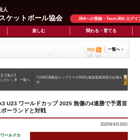
法人
スケットボール協会
JBAへの登録・TeaｍJBA ログイ
楽しむ
関わる・育てる
一覧へ
プまであと2
｢U18日清食品トップリーグ2025｣放送追加決定のお知ら
明したい」木
一覧へ
せ
x3 U23 ワールドカップ 2025 無傷の4連勝で予選首
にポーランドと対戦
2025年9月20日
U23ワールドカ