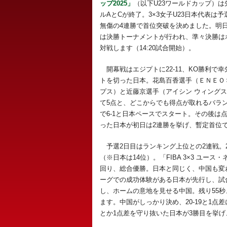
ップ2025」
（以下U23ワールドカップ）は
ルAとCが終了。3×3女子U23日本代表は予
無傷の4連勝で首位突破を決めました。明日9
は決勝トーナメントが行われ、準々決勝は
対戦します（14:20試合開始）。
開幕戦はエジプトに22-11、KO勝利で
トを切った日本。花島百香選手（ＥＮＥＯ
プス）と近藤京選手（アイシン ウィングス
て5点と、どこからでも得点が取れるバラ
で6-1と日本ペースでスタート。その後は
った日本が初日は2連勝を挙げ、暫定首位
予選2日目はランキング上位との2連戦。2
（※日本は14位）。「FIBA 3×3 ユース
回り、総合優勝。日本と同じく、中国も変
ーグでの成功体験がある日本が先行し、試合
し、ホームの意地を見せる中国。残り55秒
ます。中国がしっかり決め、20-19と1
とか1点差を守り抜いた日本が3勝目を挙