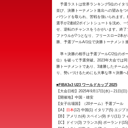
予選ラストは世界ランキング5位のイタリ
並び、決勝トーナメント進出への望みをつ
バウンドを取られ、苦戦を強いられます。残
選手が2連続2ポイントシュートを沈め、一
せ、逆転のチャンスをうかがいます。終了
ファウルが7つとなり、フリースロー2本が
勝、予選プールA/1位で決勝トーナメント
準々決勝の相手は予選プールC/2位のポー
位）を破って予選突破。2023年大会では
勝トーナメントであり、3連勝したチーム
り、勢いづけるためにも大事な準々決勝へ
■FIBA3x3 U23 ワールドカップ 2025
【大会日程】2025年9月17日(水)～21日(日)
【開催地】中国・雄安
【女子出場国】（20チーム）予選プール
【A】
日本
(12) 中国(1) イタリア(5) エジ
【B】アメリカ(4) スペイン(9) チリ(11) フィ
【C】ドイツ(3) フランス(6) ポーランド(15)