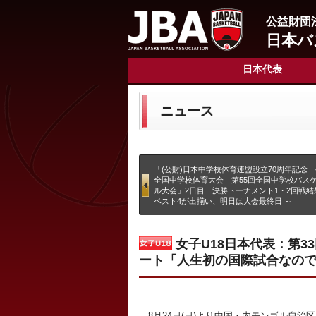
公益財団
日本バ
日本代表
ニュース
「(公財)日本中学校体育連盟設立70周年記念 
全国中学校体育大会 第55回全国中学校バス
ル大会」2日目 決勝トーナメント1・2回戦結
ベスト4が出揃い、明日は大会最終日 ～
女子U18日本代表：第3
ート「人生初の国際試合なの
8月24日(日)より中国・内モンゴル自治