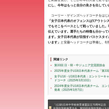
にし、今年はもっと自分の良さを出してい
コーリー・ゲインズヘッドコーチをはじ
「女子日本代表のオフェンスは5アウトシス
でもそこをベースとして戦っていました。
伝えています。選手たちの特徴も分かって
ます。女子日本代表が目指すバスケスタイ
います」
と安藤ヘッドコーチは準備し、8月
関連リンク
第33回 日・韓・中ジュニア交流競技会
2025年度女子U18日本代表チーム「第3
女子U16・U18日本代表：エントリー
ドコーチ（2025年3月10日）
2024年度女子U18日本代表チーム エ
発表（2025年3月7日）
「(公財)日本中学校体育連盟設立70周年記念 
全国中学校体育大会 第55回全国中学校バス