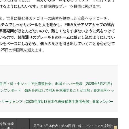
けるようにしたいです」
と積極的なプレーを目標に掲げます。
め、世界に挑む各カテゴリーの練習を視察した安藤ヘッドコーチ。
テムでしっかりボールと人を動かし、FIBA女子アジアカップの試合
準備期間がほとんどないので、難しくなりすぎないように気をつけて
いるので、普段通りのプレーをｋのチームに落とし込むようにしてい
ルをベースにしながら、個々の良さを引き出していくことを心がけて
25日の韓国戦を迎えます。
3回 日・韓・中ジュニア交流競技会」出場メンバー発表（2025年8月21日）
キャンプレポート「強みを伸ばして弱みを克服することが大切」鈴木良和ヘッ
ントリーキャンプ（2025年度U18日本代表候補選手選考合宿）参加メンバー
令和7年度
男子U18日本代表：第33回 日・韓・中ジュニア交流競技
ケットボー