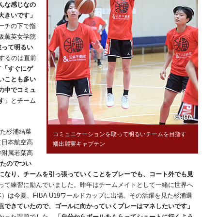
んな感じなの
大きいです」
ーチの下で指
阪薫英女学院
破って明るい
習するのは直前
て
「すぐにゲ
いことも多い
の中でコミュ
す」
とチーム
した杉浦結菜
コミュニケーションを取って明るいチームを目指す
（日本航空高
幡出麗実キャプテン
学附属若葉高
いたのでつい
になり、チームを引っ張っていくことをプレーでも、コート外でも見
って練習に励んでいました。昨年はチームメイトとして一緒に世界へ
）は今夏、FIBA U19ワールドカップに出場。その活躍を見た杉浦選
点できていたので、ゴールに向かっていくプレーはマネしたいです」
かった課題でした。
「自分からボールをもらってシュートに行くよう