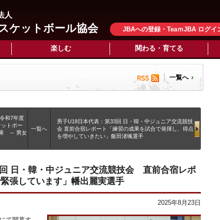
法人
スケットボール協会
JBAへの登録・TeaｍJBA ログイ
楽しむ
関わる・育てる
一覧へ
令和7年度
男子U18日本代表：第33回 日・韓・中ジュニア交流競技
ケットボー
一覧へ
会 直前合宿レポート「練習の成果を試合で発揮し、得点
果 ～ 男女
を増やしていきたい」飯田渚颯選手
3回 日・韓・中ジュニア交流競技会 直前合宿レポ
で緊張しています」幡出麗実選手
2025年8月23日
区にて開幕す