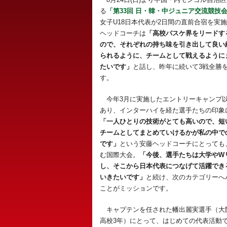
る
「第33回 日・韓・中ジュニア交流競技
女子U18日本代表が2日間の直前合宿を実
ヘッドコーチは
「高校バスケ界をリードす
ので、それぞれの持ち味を引き出して良い
られるように、チームとして戦えるように
たいです」
と話し、昨年に続いて3戦全勝
す。
今年3月に実施したエントリーキャンプ
あり、インターハイを経た選手たちの印象
「一人ひとりの技術がとても高いので、短
チームとしてまとめていけるかが私の中で
です」
という安藤ヘッドコーチにとっても
む国際大会。
「今後、選手たちは大学やW
し、そこから日本代表につなげて活躍でき
いきたいです」
と続け、次のカテゴリーへ
ことがミッションです。
キャプテンを任された幡出麗実選手（大
高校3年）にとって、はじめての代表活動