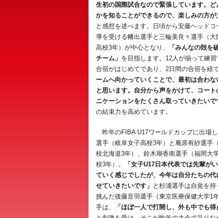
生初の国際試合なので緊張しています。ど
かを知ることができるので、楽しみの方が
と感想を述べます。日頃から安藤ヘッドコ
導を受ける幡出選手と三輪美良々選手（大
高校3年）が中心となり、
「みんなの殻を
チーム」
を目指します。12人が揃って練
合宿がはじめてであり、2日間の合宿を経
ームへ向かっていくことで、最初は合わな
と思います。自分から声をかけて、コート
ニケーションをたくさん取っていきたいで
の結束力を高めています。
昨年のFIBA U17ワールドカップに出場
選手（岐阜女子高校3年）と庵原有紗選手
校北海道3年）、鈴木瑚香南選手（福岡大
校3年）。
「女子U17日本代表では先輩が
ていく感じでしたが、今年は自分たちの代
せていきたいです」
と杉浦選手は自覚を持
挑んだ後藤音羽選手（東京医療保健大学1年
手は、
「ほぼ一人で打開し、外も中でも得
と刺激を受け、そこが昨年の大会で足りな