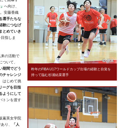
会」
へ向け、
施。安藤香織
る選手たちな
経験につなげ
まとめていき
を目指しま
以来の活動で
について、
い期間でどう
昨年のFIBA U17ワールドカップ出場の経験と自覚を
のチャレンジ
持って臨む杉浦結菜選手
、はじめて挑
リーグを目指
るようにして
バトンを渡す
阪薫英女学院
であり、
「人