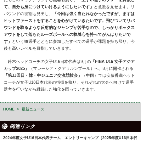
て、自分も身につけていけるようにしたいです」
と意欲を見せます。リ
バウンドの役割も見出し、
「今回は強く当たれなかったですが、まずは
ヒットファーストをすることを心がけていきたいです。飛びついてリバ
ウンドを取るような反射的なジャンプが苦手なので、しっかりボックス
アウトをして落ちたルーズボールへの執着心を持ってがんばりたいで
す」
という楓選手とともに参加したすべての選手が課題を持ち帰り、今
後も高いレベルを目指していきます。
鈴木ヘッドコーチの女子U16日本代表は9月の
「FIBA U16 女子アジア
カップ2025」
（マレーシア・クアラルンプール）へ、8月に開催される
「第33回日・韓・中ジュニア交流競技会」
（中国）では安藤香織ヘッド
コーチが女子U18日本代表の指揮を執り、それぞれの大会へ向けて選手
選考を行いながら継続した強化を図っていきます。
HOME
>
最新ニュース
関連リンク
2024年度女子U16日本代表チーム エントリーキャンプ（2025年度U16日本代