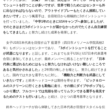
てシュートを打つことが多いですが、世界で戦うためにはセンターも外
に出なければならないので、アウトサイドプレーもたくさん挑戦してい
きたいです」
という楓選手は、合宿初日から積極的に3ポイントシュート
を打っていました。
「中学1年のときにU14キャンプへ参加しましたが、
そのときはまだ3ポイントシュートが届かなかったのでたくさん自主練習
をしてきました」
と努力し続けた成果を発揮します。
女子U18日本代表を目指す山下 藍選手（四日市メリノール学院高校2
年）もポジションはセンターであり、
「3ポイントシュートを打てること
が武器になります」
と話します。これまでも女子U16とU17日本代表選考
合宿に参加してきましたが、最終メンバーに残ることができず、
「日本
代表に選ばれるためにはもっと努力しなければいけない難しいところで
あると気付かされました」
と2年間の悔しさを糧とし、努力し続けてきま
した。国内では大きな選手たちに対し、
「機動力と判断力を武器にして
いきたいです」
と鈴木ヘッドコーチは期待を寄せます。
「ピック＆ロー
ルのスクリーンに行くときも勤勉に走り、その後にダイブやポップをし
っかり選び、フルコートでは先頭を切ってリムランできる選手を発見す
るためのテストも行いました」
と続け、ひとつの選考基準となります。
鈴木ヘッドコーチが自ら体験してきた日本代表が目指すスタイルを伝