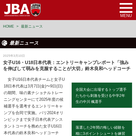
MENU
HOME
>
最新ニュース
最新ニュース
女子U16日本代表
2025年3月10日
女子U16・U18日本代表：エントリーキャンプレポート「強み
を伸ばして弱みを克服することが大切」鈴木良和ヘッドコーチ
女子U16日本代表チームと女子U
18日本代表は3月7日(金)〜9日(日)
全国大会に出場するトップ選手
の期間、味の素ナショナルトレー
たちから刺激を受ける中学2年
ニングセンターにて2025年度の候
生の中川 楓選手
補選手を選考するエントリーキャ
ンプを合同で実施。パリ2024オリ
ンピックまで女子日本代表アシス
タントコーチを務めた女子U16日
落選した2年間の悔しい経験を
本代表の鈴木良和ヘッドコーチ
糧に3ポイントシュートを練習