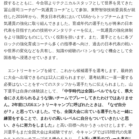
授するとともに、今合宿よりテクニカルスタッフとして世界を見てきた
冨山晋司コーチが“一気通貫コーチ”として参加。東野智弥技術委員長が就
任した2016年から、男女日本代表においてU16からトップチームまで一
気通貫の強化に取り組んできました。育成年代の選手たちが将来の日本
代表を目指すための技術やメンタリティーを伝え、一気通貫の強化体制
をより強固なものにしていく役割を担います。また、選手とともに各ブ
ロックの強化育成コーチら多くの指導者へ向け、過去の日本代表の戦い
や世界の変化などを共有し、知識や経験のバトンをつなぐ機会として全
国各地へ浸透させていきます。
エントリーキャンプを経て、これから候補選手を選考します。最終的
に大会へ出場できるのは12人に絞られますが、選考結果に一喜一憂する
必要はないことをすべてのスタッフから選手たちに伝えられました。山
下選手は自身の体験談として、
「中学時代は全国レベルでもなく、県大
会にさえ出られるような強いチームでプレーしてきたわけではありませ
ん。2年前にU16エントリーキャンプに呼ばれたときは、『なぜ自分
が？』と思っていました。でも、全国大会に出ている選手たちと一緒に
練習をすることで、まわりの高いレベルに自分もついていきたいと思
い、さらに努力をしました」
と高い目標へ向かうきっかけとします。中
川選手もまだ全国大会は未経験ですが、今キャンプではU18世代の先輩
たちとのマッチアップする機会もあり、
「上手い選手のプレーを真似し