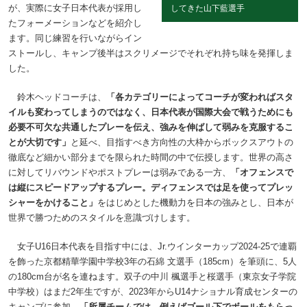
が、実際に女子日本代表が採用し
してきた山下藍選手
たフォーメーションなどを紹介し
ます。同じ練習を行いながらイン
ストールし、キャンプ後半はスクリメージでそれぞれ持ち味を発揮しま
した。
鈴木ヘッドコーチは、
「各カテゴリーによってコーチが変わればスタ
イルも変わってしまうのではなく、日本代表が国際大会で戦うためにも
必要不可欠な共通したプレーを伝え、強みを伸ばして弱みを克服するこ
とが大切です」
と延べ、目指すべき方向性の大枠からボックスアウトの
徹底など細かい部分までを限られた時間の中で伝授します。世界の高さ
に対してリバウンドやポストプレーは弱みである一方、
「オフェンスで
は縦にスピードアップするプレー。ディフェンスでは足を使ってプレッ
シャーをかけること」
をはじめとした機動力を日本の強みとし、日本が
世界で勝つためのスタイルを意識づけします。
女子U16日本代表を目指す中には、Jr.ウインターカップ2024-25で連覇
を飾った京都精華学園中学校3年の石綿 文選手（185cm）を筆頭に、5人
の180cm台が名を連ねます。双子の中川 楓選手と桜選手（東京女子学院
中学校）はまだ2年生ですが、2023年からU14ナショナル育成センターの
キャンプに参加。
「所属チームでは、例えばゴール下でボールをもらっ