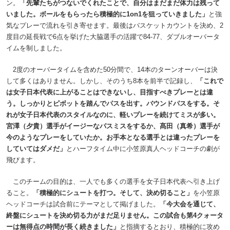
ン。
「先輩たちがつないでくれたことで、自分はまだまだ体力は残って
いました。ボールをもらったら積極的に1on1を狙っていきました」
と強
気なプレーで流れを引き寄せます。最後はバスケットカウントを決め、2
度目の延長戦で6点を挙げた大脇選手の活躍で84-77、ダブルオーバータ
イムを制しました。
2度のオーバータイムを含めた50分間で、14本のターンオーバーは決
して多くはありません。しかし、そのうち8本を前半で記録し、
「これで
は女子日本代表に上がることはできないし、目指すべきプレーとは違
う。しっかりとピボットを踏んでパスを出す。バウンドパスをする。そ
れが女子日本代表のスタイルなのに、軽いプレーを続けてミスが多い。
宮澤（夕貴）選手がイージーなパスミスをするか、髙田（真希）選手が
今のようなプレーをしていたか。お手本となる選手とは違ったプレーを
していてはダメだ」
とハーフタイム中に小笠原真人ヘッドコーチの劇が
飛びます。
このチームの目的は、一人でも多くの選手を女子日本代表へ引き上げ
ること。
「積極的にシュートを打つ。そして、決め切ること」
を小笠原
ヘッドコーチは試合前にテーマとして掲げました。
「今大会を通じて、
終盤にシュートを決め切る力がまだ足りません。この試合も第4クォータ
ーは無得点の時間が長く続きました」
と指摘するとおり、積極的に攻め