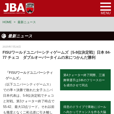
MENU
HOME
>
最新ニュース
最新ニュース
女子ユニバーシアード日本代表
2025年7月24日
FISUワールドユニバーシティゲームズ［5-8位決定戦］日本 84-
77 チェコ ダブルオーバータイムの末につかんだ勝利
「FISUワールドユニバーシティ
第4クォーター終了間際、三浦
ゲームズ」
舞華選手は3本のフリースロー
（以下ユニバーシティゲームス）
を成功させて同点
での準々決勝で敗れた女子ユニバ
日本代表は、5-8位決定戦でチェコ
と対戦。第3クォーター終了時点で
55-42、最大13点リード。それ以前
得意のドライブで果敢にゴール
へ向かってチャンスを作る大脇
も幾度となく二桁点差に引き離し