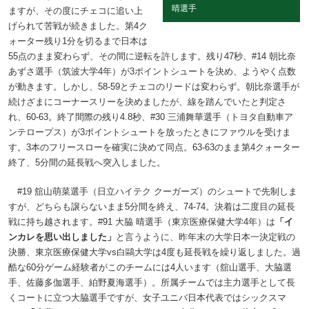
晴選手
ますが、その度にチェコに追い上
げられて苦戦が続きました。第4ク
ォーター残り1分を切るまで日本は
55点のまま変わらず、その間に逆転を許します。残り47秒、#14 朝比奈
あずさ選手（筑波大学4年）が3ポイントシュートを決め、ようやく点数
が動きます。しかし、58-59とチェコのリードは変わらず。朝比奈選手が
続けざまにコーナースリーを決めましたが、線を踏んでいたと判定さ
れ、60-63。終了間際の残り4.8秒、#30 三浦舞華選手（トヨタ自動車ア
ンテロープス）が3ポイントシュートを放ったときにファウルを受けま
す。3本のフリースローを確実に決めて同点。63-63のまま第4クォーター
終了、5分間の延長戦へ突入しました。
#19 舘山萌菜選手（日立ハイテク クーガーズ）のシュートで先制しま
すが、どちらも譲らないまま5分間を終え、74-74。決着は二度目の延長
戦に持ち越されます。#91 大脇 晴選手（東京医療保健大学4年）は
「イ
ンカレを思い出しました」
と言うように、昨年末の大学日本一決定戦の
決勝、東京医療保健大学vs白鷗大学は4度も延長戦を繰り返しました。過
酷な60分ゲーム経験者がこのチームには4人います（舘山選手、大脇選
手、佐藤多伽選手、絈野夏海選手）。所属チームでは主力選手として長
くコートに立つ大脇選手ですが、女子ユニバ日本代表ではシックスマ