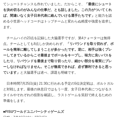
てシュートチャンスも作れていました。だからこそ、
「最後にシュート
を決め切るのがみんなの仕事だ、とも話しました。この力がついてくれ
ば、間違いなく女子日本代表に絡んでいける選手たちです」
と能力を認
める小笠原ヘッドコーチはトップチームと変わらぬ精度や強度を追求し
ます。
チームハイの23点を記録した大脇選手ですが、第4クォーターは無得
点。チームとしても8点しか決められず、
「リバウンドを取り切れず、ボ
ールを簡単に離してしまうことが多かったです。逆に、相手は強くプレ
ーしてきているからこそ最後までボールをキープし、味方に良いパスを
したり、リバウンドを最後まで取り切ったり、細かい部分を着実にプレ
ーしなければなりません。そこが徹底できれば、必ず勝利できると思っ
ています」
と大脇選手は述べ、課題も明確です。
日本時間7月25日(金) 21:30に行われる予定の5位決定戦は、ポルトガル
と対戦します。最後の休息日ではもう一度、女子日本代表につながるス
タイルやそれぞれの役割を確認し、ラストゲームを笑顔で終えるための
準備をします。
■FISUワールドユニバーシティゲームズ