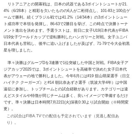
リトアニアとの開幕戦は、日本の武器である3ポイントシュートが21.
4%（6/28本）と精彩を欠いたものの6人が二桁得点し、101-83と100点ゲ
ームで勝利。続くブラジル戦では41.2%（14/34本）の3ポイントシュー
ト成功率で本領を発揮し、86-63で2勝目を挙げ、この時点で決勝トーナ
メント進出を決めます。予選ラストは、前日に女子U19日本代表がFIBA
U19女子ワールドカップで逆転勝利したハンガリーと対戦。女子ユニバ
日本代表も苦戦し、後半に追い上げましたが及ばず、71-79で今大会初黒
星を喫しました。
準々決勝はグループDを3連勝で1位突破した中国と対戦。FIBA女子ア
ジアカップ2025では、3ポイントシュートを高確率で決めた女子日本代
表がアウェーの地で勝利しました。今年6月には#19 舘山萌菜選手（日立
ハイテク クーガーズ）と#14 朝比奈あずさ選手（筑波大学4年）は中国
遠征に参加し、トップチームとの試合経験があります。カテゴリーは違
えどスタイルや特徴が同じチームは多く、良いイメージで準備するだけ
です。準々決勝は日本時間7月22日(火)深夜0:30より試合開始（※時間変
更）。
この試合はFIBA.TVでの配信も予定されています（見逃し配信あ
り）。