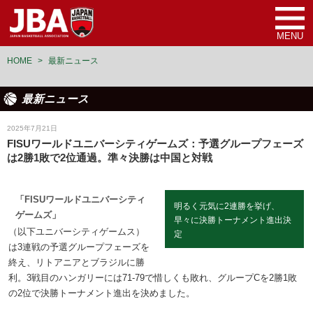
MENU
HOME
>
最新ニュース
最新ニュース
女子ユニバーシアード日本代表
2025年7月21日
FISUワールドユニバーシティゲームズ：予選グループフェーズ
は2勝1敗で2位通過。準々決勝は中国と対戦
「FISUワールドユニバーシティ
明るく元気に2連勝を挙げ、
ゲームズ」
早々に決勝トーナメント進出決
（以下ユニバーシティゲームス）
定
は3連戦の予選グループフェーズを
終え、リトアニアとブラジルに勝
利。3戦目のハンガリーには71-79で惜しくも敗れ、グループCを2勝1敗
の2位で決勝トーナメント進出を決めました。