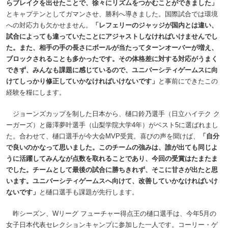
らブレイクを出せたことで、徐々にリズムをつかむことができました」
とキャプテンとしてガマンさせ、勝利へ導きました。国際試合では環境
への対応力も欠かせません。
「レフェリーのジャッジが国内とは違い、
試合によっても違っていたことにアジャストしなければいけませんでし
た。また、相手の手の長さにボールが当たってターンオーバーが増え、
ブロックされることも多かったです。その体格差に対する対応がうまく
できず、みんなも課題に感じているので、ユニバーシティゲームスに向
けてしっかり修正していかなければいけないです」
と事前にできたこの
経験を糧にします。
ジョーンズカップを制した日本から、樋口鈴乃選手（日立ハイテク ク
ーガーズ）と藤澤夢叶選手（山梨学院大学4年）がベスト5に選ばれまし
た。合わせて、樋口選手が今大会MVP受賞。喜びの声を聞けば、
「自分
で良いのかなって思いました。このチームの強みは、誰が出ても同じよ
うに活躍してみんなが点数を取れることであり、今回の受賞はたまたま
でした。チームとして最後の試合に勝ちきれず、そこに甘さが出たと思
います。ユニバーシティゲームスへ向けて、改善していかなければいけ
ないです」
と樋口選手も課題が先行します。
昨シーズン、Wリーグ フューチャー得点王の樋口選手は、今年5月の
女子日本代表セレクションキャンプに参加した一人です。コーリー・ゲ