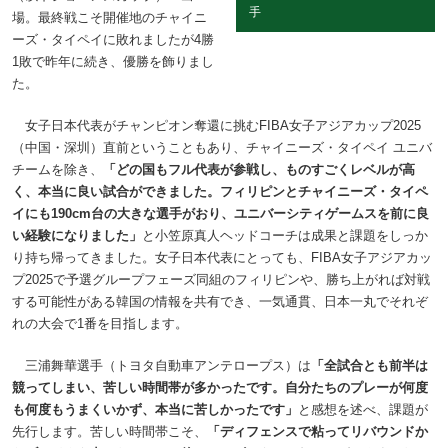
手
場。最終戦こそ開催地のチャイニ
ーズ・タイペイに敗れましたが4勝
1敗で昨年に続き、優勝を飾りまし
た。
女子日本代表がチャンピオン奪還に挑むFIBA女子アジアカップ2025
（中国・深圳）直前ということもあり、チャイニーズ・タイペイ ユニバ
チームを除き、
「どの国もフル代表が参戦し、ものすごくレベルが高
く、本当に良い試合ができました。フィリピンとチャイニーズ・タイペ
イにも190cm台の大きな選手がおり、ユニバーシティゲームスを前に良
い経験になりました」
と小笠原真人ヘッドコーチは成果と課題をしっか
り持ち帰ってきました。女子日本代表にとっても、FIBA女子アジアカッ
プ2025で予選グループフェーズ同組のフィリピンや、勝ち上がれば対戦
する可能性がある韓国の情報を共有でき、一気通貫、日本一丸でそれぞ
れの大会で1番を目指します。
三浦舞華選手（トヨタ自動車アンテロープス）は
「全試合とも前半は
競ってしまい、苦しい時間帯が多かったです。自分たちのプレーが何度
も何度もうまくいかず、本当に苦しかったです」
と感想を述べ、課題が
先行します。苦しい時間帯こそ、
「ディフェンスで粘ってリバウンドか