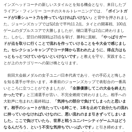
インズヘッドコーチの新しいスタイルとを知る機会となり、来日したブ
ライアン・フィンリー コーチのスキルトレーニングでは、
「ポイントガ
ードが1番シュート力を持っていなければいけない」
と背中を押されまし
た。ジョーンズカップでは5試合で平均11.2点。タイとの開幕戦、100点
ゲームのダブルスコアで大勝しましたが、樋口選手は2点に終わりまし
た。しかし、翌日の韓国戦は23点を挙げ、勝利に貢献。
「やっぱりガー
ドが点を取りに行くことで流れを作っていけることを今大会で感じまし
た。セレクションキャンプでコーチ陣から言われたように、得点力はも
っともっとつけていかないといけないです」
と教えを守り、実践するこ
とが上のカテゴリーへの架け橋となります。
前回大会銀メダルの女子ユニバ日本代表であり、その手応えと悔しさ
を知る選手が半分います。本番前のジョーンズカップで表彰台の一番高
いところに立つことができましたが、
「全勝優勝してこの大会を終えた
かったです」
と三浦選手が言い、不完全燃焼で終わりました。相手への
大歓声に包まれた最終戦は、
「気持ちの部分で負けてしまったと思いま
す。相手のシュートが当たっている時こそ、1本を止めて自分たちの流れ
に持っていかなければいけなのに、悪い流れのまま引きずってしまいま
した。ここで負けていたら、世界と戦うユニバーシティゲームスはどう
なるんだろう、という不安な気持ちでいっぱいです」
と引き締めます。