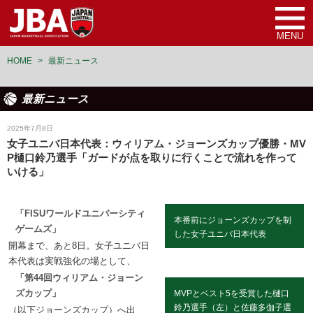
MENU
HOME
>
最新ニュース
最新ニュース
女子ユニバーシアード日本代表
2025年7月8日
女子ユニバ日本代表：ウィリアム・ジョーンズカップ優勝・MV
P樋口鈴乃選手「ガードが点を取りに行くことで流れを作って
いける」
「FISUワールドユニバーシティ
本番前にジョーンズカップを制
ゲームズ」
した女子ユニバ日本代表
開幕まで、あと8日。女子ユニバ日
本代表は実戦強化の場として、
「第44回ウィリアム・ジョーン
ズカップ」
MVPとベスト5を受賞した樋口
鈴乃選手（左）と佐藤多伽子選
（以下ジョーンズカップ）へ出