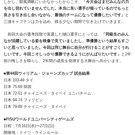
しかし、順風満帆にいかなかったからこそ、
「今大会はまだみんなの力
を出し切れていませんでした。本当に良い選手が揃っているのでもっと
良さを引き出し合いながら、最強のチームになって優勝したいです」
と
三浦キャプテンは力を込め、残る少ない期間で引き上げていきます。
前回大会の選考段階で落選した樋口選手にとっては、
「同級生のみん
なが活躍している姿を映像で見ていましたし、準優勝という結果もすご
いと思っていました。今回は同じ舞台に自分が行けることがすごくうれ
しいです。今回こそしっかり優勝できるようにがんばりたいです」
と2年
前の悔しさを晴らし、2年間の成長を発揮する大舞台へ向かいます。
■第44回ウィリアム・ジョーンズカップ 試合結果
日本 103-49 タイ
日本 75-69 韓国
日本 72-51 チャイニーズ・タイペイ ユニバチーム
日本 94-74 フィリピン
日本 79-89 チャイニーズ・タイペイ
■FISUワールドユニバーシティゲームズ
日程：7月16日(水)〜27日(日)
開催地：ドイツ・ラインルール