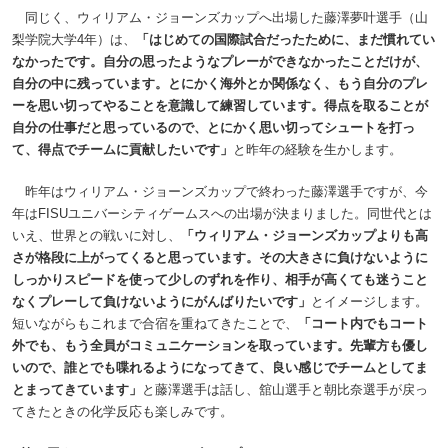
同じく、ウィリアム・ジョーンズカップへ出場した藤澤夢叶選手（山
梨学院大学4年）は、
「はじめての国際試合だったために、まだ慣れてい
なかったです。自分の思ったようなプレーができなかったことだけが、
自分の中に残っています。とにかく海外とか関係なく、もう自分のプレ
ーを思い切ってやることを意識して練習しています。得点を取ることが
自分の仕事だと思っているので、とにかく思い切ってシュートを打っ
て、得点でチームに貢献したいです」
と昨年の経験を生かします。
昨年はウィリアム・ジョーンズカップで終わった藤澤選手ですが、今
年はFISUユニバーシティゲームスへの出場が決まりました。同世代とは
いえ、世界との戦いに対し、
「ウィリアム・ジョーンズカップよりも高
さが格段に上がってくると思っています。その大きさに負けないように
しっかりスピードを使って少しのずれを作り、相手が高くても迷うこと
なくプレーして負けないようにがんばりたいです」
とイメージします。
短いながらもこれまで合宿を重ねてきたことで、
「コート内でもコート
外でも、もう全員がコミュニケーションを取っています。先輩方も優し
いので、誰とでも喋れるようになってきて、良い感じでチームとしてま
とまってきています」
と藤澤選手は話し、舘山選手と朝比奈選手が戻っ
てきたときの化学反応も楽しみです。