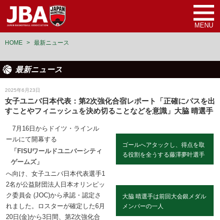
MENU
HOME
>
最新ニュース
最新ニュース
女子ユニバーシアード日本代表
2025年6月23日
女子ユニバ日本代表：第2次強化合宿レポート「正確にパスを出
すことやフィニッシュを決め切ることなどを意識」大脇 晴選手
7月16日からドイツ・ラインル
ールにて開幕する
ゴールへアタックし、得点を取
「FISUワールドユニバーシティ
る役割を全うする藤澤夢叶選手
ゲームズ」
へ向け、女子ユニバ日本代表選手1
2名が公益財団法人日本オリンピッ
ク委員会 (JOC)から承認・認定さ
大脇 晴選手は前回大会銀メダル
れました。ロスターが確定した6月
メンバーの一人
20日(金)から3日間、第2次強化合