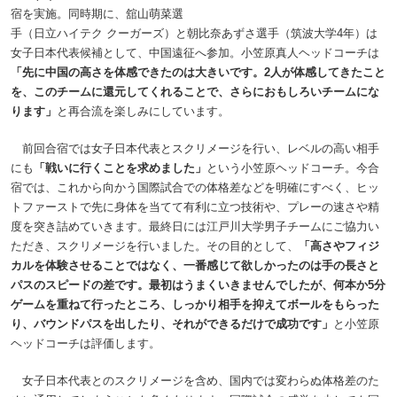
宿を実施。同時期に、舘山萌菜選
手（日立ハイテク クーガーズ）と朝比奈あずさ選手（筑波大学4年）は
女子日本代表候補として、中国遠征へ参加。小笠原真人ヘッドコーチは
「先に中国の高さを体感できたのは大きいです。2人が体感してきたこと
を、このチームに還元してくれることで、さらにおもしろいチームにな
ります」
と再合流を楽しみにしています。
前回合宿では女子日本代表とスクリメージを行い、レベルの高い相手
にも
「戦いに行くことを求めました」
という小笠原ヘッドコーチ。今合
宿では、これから向かう国際試合での体格差などを明確にすべく、ヒッ
トファーストで先に身体を当てて有利に立つ技術や、プレーの速さや精
度を突き詰めていきます。最終日には江戸川大学男子チームにご協力い
ただき、スクリメージを行いました。その目的として、
「高さやフィジ
カルを体験させることではなく、一番感じて欲しかったのは手の長さと
パスのスピードの差です。最初はうまくいきませんでしたが、何本か5分
ゲームを重ねて行ったところ、しっかり相手を抑えてボールをもらった
り、バウンドパスを出したり、それができるだけで成功です」
と小笠原
ヘッドコーチは評価します。
女子日本代表とのスクリメージを含め、国内では変わらぬ体格差のた