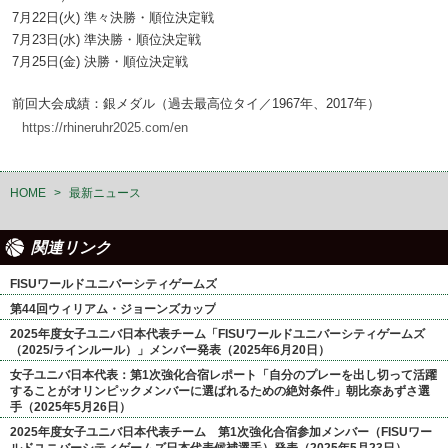
7月22日(火) 準々決勝・順位決定戦
7月23日(水) 準決勝・順位決定戦
7月25日(金) 決勝・順位決定戦
前回大会成績：銀メダル（過去最高位タイ／1967年、2017年）
https://rhineruhr2025.com/en
HOME
>
最新ニュース
関連リンク
FISUワールドユニバーシティゲームズ
第44回ウィリアム・ジョーンズカップ
2025年度女子ユニバ日本代表チーム「FISUワールドユニバーシティゲームズ
（2025/ラインルール）」メンバー発表（2025年6月20日）
女子ユニバ日本代表：第1次強化合宿レポート「自分のプレーを出し切って活躍
することがオリンピックメンバーに選ばれるための絶対条件」朝比奈あずさ選
手（2025年5月26日）
2025年度女子ユニバ日本代表チーム 第1次強化合宿参加メンバー（FISUワー
ルドユニバーシティゲームズ日本代表候補選手）発表（2025年5月23日）