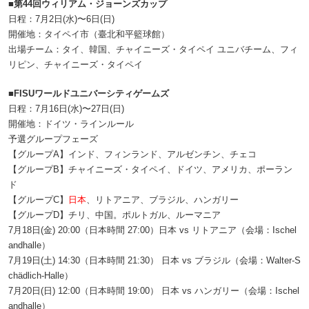
■第44回ウィリアム・ジョーンズカップ
日程：7月2日(水)〜6日(日)
開催地：タイペイ市（臺北和平籃球館）
出場チーム：タイ、韓国、チャイニーズ・タイペイ ユニバチーム、フィ
リピン、チャイニーズ・タイペイ
■FISUワールドユニバーシティゲームズ
日程：7月16日(水)〜27日(日)
開催地：ドイツ・ラインルール
予選グループフェーズ
【グループA】インド、フィンランド、アルゼンチン、チェコ
【グループB】チャイニーズ・タイペイ、ドイツ、アメリカ、ポーラン
ド
【グループC】
日本
、リトアニア、ブラジル、ハンガリー
【グループD】チリ、中国。ポルトガル、ルーマニア
7月18日(金) 20:00（日本時間 27:00）日本 vs リトアニア（会場：Ischel
andhalle）
7月19日(土) 14:30（日本時間 21:30） 日本 vs ブラジル（会場：Walter-S
chädlich-Halle）
7月20日(日) 12:00（日本時間 19:00） 日本 vs ハンガリー（会場：Ischel
andhalle）