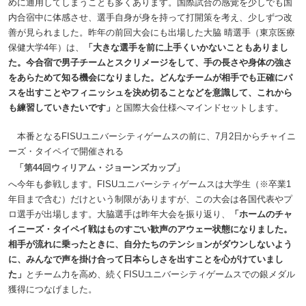
めに通用してしまうことも多くあります。国際試合の感覚を少しでも国
内合宿中に体感させ、選手自身が身を持って打開策を考え、少しずつ改
善が見られました。昨年の前回大会にも出場した大脇 晴選手（東京医療
保健大学4年）は、
「大きな選手を前に上手くいかないこともありまし
た。今合宿で男子チームとスクリメージをして、手の長さや身体の強さ
をあらためて知る機会になりました。どんなチームが相手でも正確にパ
スを出すことやフィニッシュを決め切ることなどを意識して、これから
も練習していきたいです」
と国際大会仕様へマインドセットします。
本番となるFISUユニバーシティゲームスの前に、7月2日からチャイニ
ーズ・タイペイで開催される
「第44回ウィリアム・ジョーンズカップ」
へ今年も参戦します。FISUユニバーシティゲームスは大学生（※卒業1
年目まで含む）だけという制限がありますが、この大会は各国代表やプ
ロ選手が出場します。大脇選手は昨年大会を振り返り、
「ホームのチャ
イニーズ・タイペイ戦はものすごい歓声のアウェー状態になりました。
相手が流れに乗ったときに、自分たちのテンションがダウンしないよう
に、みんなで声を掛け合って日本らしさを出すことを心がけていまし
た」
とチーム力を高め、続くFISUユニバーシティゲームスでの銀メダル
獲得につなげました。