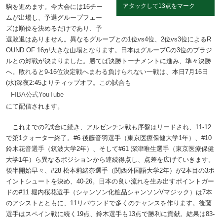
アタックして13点をマーク
駒を進めます。今大会には16チー
ムが出場し、予選グループフェー
ズは順位を決めるだけであり、予
選敗退はありません。異なるグループとの1位vs4位、2位vs3位によるR
OUND OF 16が大きな山場となります。日本はグループCの3位のブラジ
ルとの対戦が決まりました。勝てば決勝トーナメントに進み、準々決勝
へ。敗れると9-16位決定戦へまわる負けられない一戦は、本日7月16日
(水)深夜2:45よりティップオフ。この試合も
FIBA公式YouTube
にて配信されます。
これまでの2試合に続き、アルゼンチン戦も序盤はリードされ、11-12
で第1クォーター終了。#6 後藤音羽選手（東京医療保健大学1年）、#10
鈴木花音選手（筑波大学2年）、そして#61 深津唯生選手（東京医療保健
大学1年）ら異なるポジションから連続得点し、点差を広げていきます。
後半開始早々、#28 松本莉緒奈選手（関西外国語大学2年）が2本目の3ポ
イントシュートを決め、40-26。日本の良い流れを生み出すポイントガー
ドの#11 堀内桜花選手（シャンソン化粧品シャンソンVマジック）は7本
のアシストとともに、11リバウンドで多くのチャンスを作ります。後藤
選手はスペイン戦に続く19点、鈴木選手も13点で勝利に貢献。結果は83-