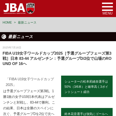
MENU
HOME
>
最新ニュース
最新ニュース
女子U19日本代表
2025年7月16日
FIBA U19女子ワールドカップ2025［予選グループフェーズ第3
戦］日本 83-44 アルゼンチン：予選グループD/2位で山場のRO
UND OF 16へ
「FIBA U19女子ワールドカップ
シューターの松本莉緒奈選手は
2025」
50%（3/6本）と確率高く3ポイ
は予選グループフェーズ第3戦。1
ントシュート成功
勝1敗の女子U19日本代表はアルゼ
ンチンと対戦し、83-44で勝利。こ
の結果、日本は全勝のスペインに
次ぐ、予選グループDを2位で次へ
鈴木花音選手は強気にゴールへ