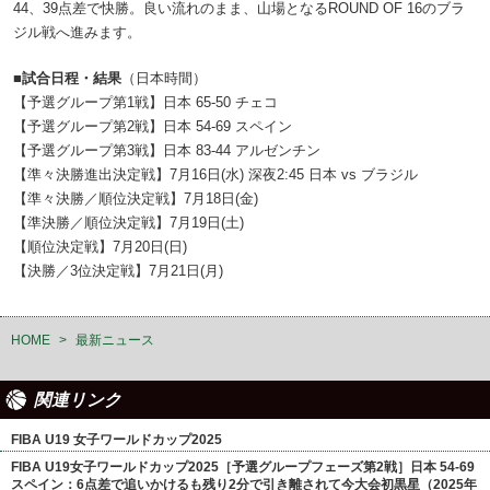
44、39点差で快勝。良い流れのまま、山場となるROUND OF 16のブラ
ジル戦へ進みます。
■試合日程・結果
（日本時間）
【予選グループ第1戦】日本 65-50 チェコ
【予選グループ第2戦】日本 54-69 スペイン
【予選グループ第3戦】日本 83-44 アルゼンチン
【準々決勝進出決定戦】7月16日(水) 深夜2:45 日本 vs ブラジル
【準々決勝／順位決定戦】7月18日(金)
【準決勝／順位決定戦】7月19日(土)
【順位決定戦】7月20日(日)
【決勝／3位決定戦】7月21日(月)
HOME
>
最新ニュース
関連リンク
FIBA U19 女子ワールドカップ2025
FIBA U19女子ワールドカップ2025［予選グループフェーズ第2戦］日本 54-69
スペイン：6点差で追いかけるも残り2分で引き離されて今大会初黒星（2025年