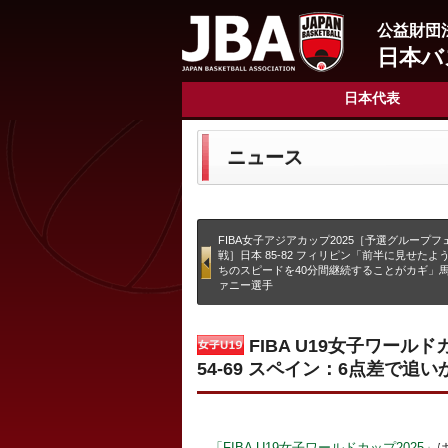
公益財団
日本バ
日本代表
ニュース
FIBA女子アジアカップ2025［予選グループフ
戦］日本 85-82 フィリピン「前半に見せたよ
ちのスピードを40分間継続することがカギ」
ァニー選手
FIBA U19女子ワール
54-69 スペイン：6点差で
「FIBA U19女子ワールドカップ2025」