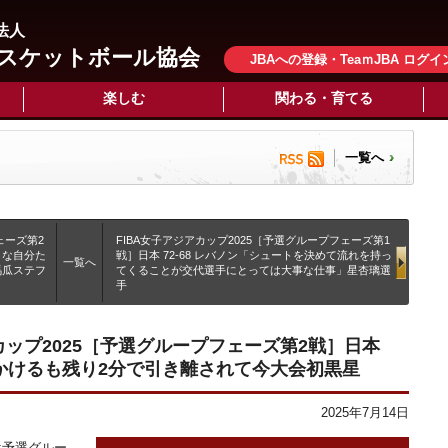
法人
スケットボール協会
JBAへの登録・TeaｍJBA ログイ
楽しむ
関わる・育てる
一覧へ
ェーズ第2
FIBA女子アジアカップ2025［予選グループフェーズ第1
うな自分た
戦］日本 72-68 レバノン「シュートを決めて流れを持っ
一覧へ
馬瓜ステフ
てくることが交代選手にとっては大事な仕事」星杏璃選
手
ドカップ2025［予選グループフェーズ第2戦］日本
追いかけるも残り2分で引き離されて今大会初黒星
2025年7月14日
は予選グルー