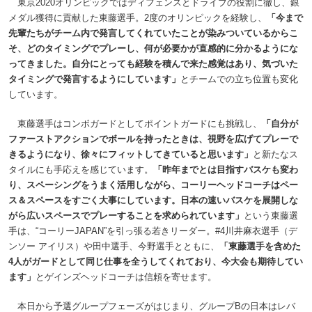
東京2020オリンピックではディフェンスとドライブの役割に徹し、銀
メダル獲得に貢献した東藤選手。2度のオリンピックを経験し、
「今まで
先輩たちがチーム内で発言してくれていたことが染みついているからこ
そ、どのタイミングでプレーし、何が必要かが直感的に分かるようにな
ってきました。自分にとっても経験を積んで来た感覚はあり、気づいた
タイミングで発言するようにしています」
とチームでの立ち位置も変化
しています。
東藤選手はコンボガードとしてポイントガードにも挑戦し、
「自分が
ファーストアクションでボールを持ったときは、視野を広げてプレーで
きるようになり、徐々にフィットしてきていると思います」
と新たなス
タイルにも手応えを感じています。
「昨年までとは目指すバスケも変わ
り、スペーシングをうまく活用しながら、コーリーヘッドコーチはペー
ス＆スペースをすごく大事にしています。日本の速いバスケを展開しな
がら広いスペースでプレーすることを求められています」
という東藤選
手は、“コーリーJAPAN”を引っ張る若きリーダー。#4川井麻衣選手（デ
ンソー アイリス）や田中選手、今野選手とともに、
「東藤選手を含めた
4人がガードとして同じ仕事を全うしてくれており、今大会も期待してい
ます」
とゲインズヘッドコーチは信頼を寄せます。
本日から予選グループフェーズがはじまり、グループBの日本はレバ