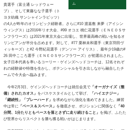
ム
貴選手（富士通 レッドウェー
ブ）、そして東藤なな子選手（ト
ヨタ紡織 サンシャインラビッツ）
の4人が昨年のオリンピック経験者。さらに#10 渡嘉敷 来夢（アイシン
ウィングス）は2016年リオ大会、#99 オコエ 桃仁花選手（ＥＮＥＯＳサ
ンフラワーズ）は2021年東京大会に出場し、世界最高峰の戦いを知るオ
リンピアンが半分を占めます。対して、#77 栗林未和選手（東京羽田ヴ
ィッキーズ）と#2 今野紀花選手（デンソー アイリス）、最年少19歳の#
26 田中こころ選手（ＥＮＥＯＳサンフラワーズ）が初選出されました。
女子日本代表を率いるコーリー・ゲインズヘッドコーチは、12名それぞ
れの経験値や特徴を生かし、ポテンシャルを引き出しながら融合したチ
ームで今大会へ臨みます。
今年2月3日、ゲインズヘッドコーチは就任会見で
「オーガナイズ（整
備）されたカオス」
をバスケスタイルとして挙げ、
「ハイエナジー」
「継続性」
「プレーハード」
を求めながら強化を進めてきました。練習
中は常に
「ペース＆スペース」
を徹底させ、ポジションに関係なく
「40
分間、1分たりともペースを落とさずに走り続けること」
を掲げ、ふたた
び世界からリスペクトを勝ち獲る戦いがはじまります。