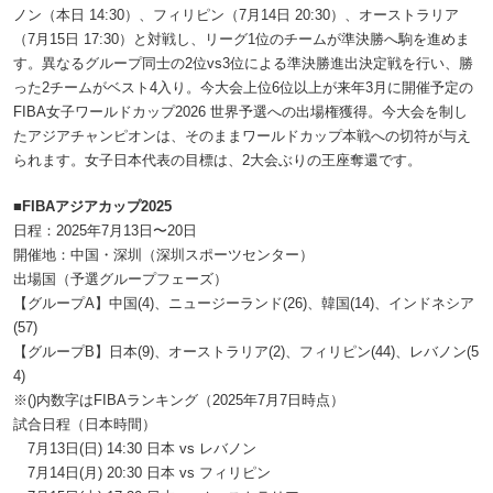
ノン（本日 14:30）、フィリピン（7月14日 20:30）、オーストラリア
（7月15日 17:30）と対戦し、リーグ1位のチームが準決勝へ駒を進めま
す。異なるグループ同士の2位vs3位による準決勝進出決定戦を行い、勝
った2チームがベスト4入り。今大会上位6位以上が来年3月に開催予定の
FIBA女子ワールドカップ2026 世界予選への出場権獲得。今大会を制し
たアジアチャンピオンは、そのままワールドカップ本戦への切符が与え
られます。女子日本代表の目標は、2大会ぶりの王座奪還です。
■FIBAアジアカップ2025
日程：2025年7月13日〜20日
開催地：中国・深圳（深圳スポーツセンター）
出場国（予選グループフェーズ）
【グループA】中国(4)、ニュージーランド(26)、韓国(14)、インドネシア
(57)
【グループB】日本(9)、オーストラリア(2)、フィリピン(44)、レバノン(5
4)
※()内数字はFIBAランキング（2025年7月7日時点）
試合日程（日本時間）
7月13日(日) 14:30 日本 vs レバノン
7月14日(月) 20:30 日本 vs フィリピン