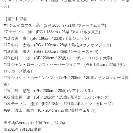
会）
【選手】12名
#4 ジェイコブス 晶 (SF/ 203cm / 21歳 /フォーダム大学)
#7 テーブス 海 (PG / 188cm / 26歳 /アルバルク東京)
#13 金近 廉 (SF/ 196cm / 22歳 /千葉ジェッツ)
#17 中村 太地 (PG / 190cm / 28歳 / 島根スサノオマジック)
#19 西田 優大 (SG / 190cm / 26歳 /シーホース三河)
#20 山﨑 一渉 (SF/ 200cm / 22歳 /ノーザン・コロラド大学)
#23 ジャン・ローレンス・ハーパージュニア (PG/ 181cm / 22歳 /サン
ロッカーズ渋谷)
#24 ジョシュ・ホーキンソン (C/PF / 208cm / 30歳 / サンロッカーズ渋
谷)
#25 川島 悠翔 (PF/ 200cm / 20歳 /シアトル大学)
#35 佐土原 遼 (SF / 192cm / 25歳 /琉球ゴールデンキング)
#45 テーブス 流河 (PG/ 184cm / 21歳 /ボストン・カレッジ)
#99 川真田 紘也 (C / 204cm / 27歳 /長崎ヴェルカ)
※平均(Average)：194.7cm、24.2歳
※2025年7月13日現在