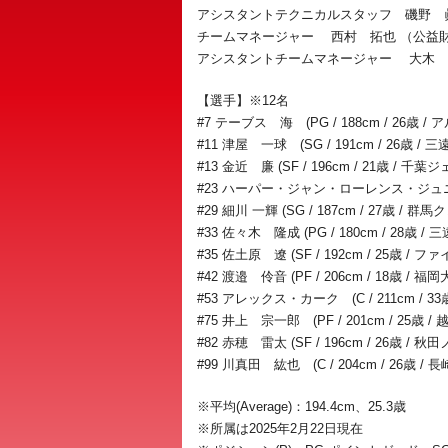
アシスタントテクニカルスタッフ 磯野 
チームマネージャー 西村 拓也 （公益
アシスタントチームマネージャー 大木 
【選手】※12名
#7 テーブス 海 (PG / 188cm / 26歳 
#11 津屋 一球 (SG / 191cm / 26歳 
#13 金近 廉 (SF / 196cm / 21歳 / 千葉
#23 ハーパー・ジャン・ローレンス・ジュニア (
#29 細川 一輝 (SG / 187cm / 27歳 /
#33 佐々木 隆成 (PG / 180cm / 28歳
#35 佐土原 遼 (SF / 192cm / 25歳
#42 渡邉 伶音 (PF / 206cm / 18
#53 アレックス・カーク (C / 211cm / 
#75 井上 宗一郎 (PF / 201cm / 25歳
#82 赤穂 雷太 (SF / 196cm / 26歳 
#99 川真田 紘也 (C / 204cm / 26歳 /
※平均(Average)：194.4cm、25.3歳
※所属は2025年2月22日現在