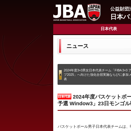
公益財団
日本バ
日本代表
ニュース
2024年度3×3男女日本代表チーム「FIBA 3×3
プ2025」へ向けた強化合宿実施ならびに参加
表
2024年度バスケットボー
予選 Window3」23日モン
バスケットボール男子日本代表チームは、明日(