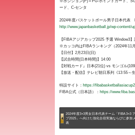
※ポジション(P)＝PG-ポイントガード、
ード、C-センタ
2024年度バスケットボール男子日本代表 FI
http://www.japanbasketball.jp/wp-conten
【FIBAアジアカップ2025 予選 Window
※カッコ内はFIBAランキング（2024年11
【日付】2月23日(日)
【試合時間(日本時間)】14:00
【対戦カード』日本(21位) vs モンゴル(109
【放送・配信】テレビ朝日系列《13:55～生中
特設サイト：
https://fibabasketballasiacup2
FIBA公式（日本語）：
https://www.fiba.bas
2024年度3×3男女日本代表チーム「FIBA 3×3
プ2025」へ向けた強化合宿実施ならびに参加
表