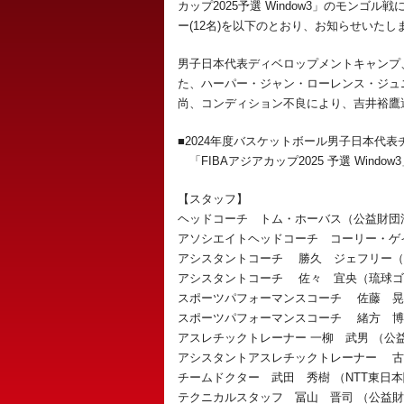
カップ2025予選 Window3」のモン
ー(12名)を以下のとおり、お知らせいたし
男子日本代表ディベロップメントキャンプ
た、ハーパー・ジャン・ローレンス・ジュ
尚、コンディション不良により、吉井裕鷹
■2024年度バスケットボール男子日本代表
「FIBAアジアカップ2025 予選 Wind
【スタッフ】
ヘッドコーチ トム・ホーバス（公益財団
アソシエイトヘッドコーチ コーリー・ゲ
アシスタントコーチ 勝久 ジェフリー（
アシスタントコーチ 佐々 宜央（琉球ゴ
スポーツパフォーマンスコーチ 佐藤 晃
スポーツパフォーマンスコーチ 緒方 博
アスレチックトレーナー 一柳 武男 （公
アシスタントアスレチックトレーナー 古
チームドクター 武田 秀樹 （NTT東
テクニカルスタッフ 冨山 晋司 （公益