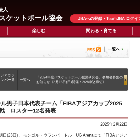
法人
スケットボール協会
JBAへの登録・TeaｍJBA ログイ
楽しむ
関わる・育てる
一覧へ
 アジアカッ
「2024年度バスケットボール授業研究会」参加者募集の
メンバー発
一覧へ
お知らせ《3月16日(日)開催：2/28申込締切》
ル男子日本代表チーム「FIBAアジアカップ2025
ゴル戦 ロスター12名発表
2025年2月22日
23日) 、モンゴル・ウランバートル UG Arenaにて「FIBAアジア