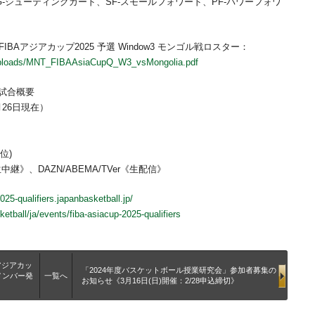
SG-シューティングガード、SF-スモールフォワード、PF-パワーフォワ
BAアジアカップ2025 予選 Window3 モンゴル戦ロスター：
t/uploads/MNT_FIBAAsiaCupQ_W3_vsMongolia.pdf
3】試合概要
月26日現在）
位)
継》、DAZN/ABEMA/TVer《生配信》
025-qualifiers.japanbasketball.jp/
ketball/ja/events/fiba-asiacup-2025-qualifiers
 アジアカッ
「2024年度バスケットボール授業研究会」参加者募集の
メンバー発
一覧へ
お知らせ《3月16日(日)開催：2/28申込締切》