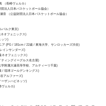
眞 （長崎ヴェルカ）
財団法人日本バスケットボール協会）
瀬音 （公益財団法人日本バスケットボール協会）
/ アルバルク東京)
/ 三遠ネオフェニックス)
ジェッツ)
PG / 181cm / 22歳 / 東海大学、サンロッカーズ渋谷)
 群馬クレインサンダーズ)
 / 三遠ネオフェニックス)
 / ファイティングイーグルス名古屋)
歳 / 福岡大学附属大濠高等学校、アルティーリ千葉)
33歳 / 琉球ゴールデンキングス)
 / 越谷アルファーズ)
/ 秋田ノーザンハピネッツ)
 長崎ヴェルカ)