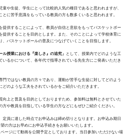
児童や生徒、学生にとって比較的人気の種目であると思われますが、
ことに苦手意識をもっている教員の方も数多くいると思われます。
を提供することによって、教員が自信と意欲をもってバスケットボー
を提供することを目的とします。また、そのことによって学校体育に
り、バスケットボールの普及につなげていくことを目指します。
ール授業における『楽しさ』の追究」
として、授業内でどのような工
ているかについて、各年代で指導されている先生方にご発表いただき
専門ではない教員の方々であり、運動が苦手な生徒に対してどのよう
にどのような工夫をされているかをご紹介いただきます。
質向上と普及を目的としておりますため、参加料は無料とさせていた
の方や教員を目指している学生の方などにもぜひご紹介ください。
、定員に達した時点でお申込みは締め切りとなります。お申込み期日
す。ご希望の方はお早めにお申込手続きをお願いいたします。
ームページにて動画を公開予定としております。当日参加いただけない場