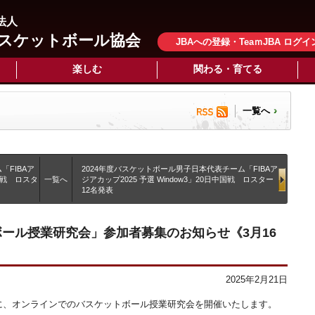
法人
スケットボール協会
JBAへの登録・TeaｍJBA ログイ
楽しむ
関わる・育てる
一覧へ
「FIBAア
2024年度バスケットボール男子日本代表チーム「FIBAア
ゴル戦 ロスタ
一覧へ
ジアカップ2025 予選 Window3」20日中国戦 ロスター
12名発表
ボール授業研究会」参加者募集のお知らせ《3月16
2025年2月21日
 (日) に、オンラインでのバスケットボール授業研究会を開催いたします。