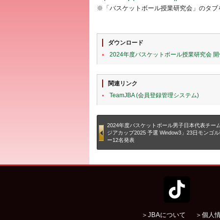
※「バスケットボール授業研究会」のタブ
ダウンロード
2024年度バスケットボール授業研究会 
関連リンク
TeamJBA (会員登録管理システム)
2024年度バスケットボール男子日本代表チーム
ジアカップ2025 予選 Window3」23日モン
ー12名発表
＞JBAについて
＞個人