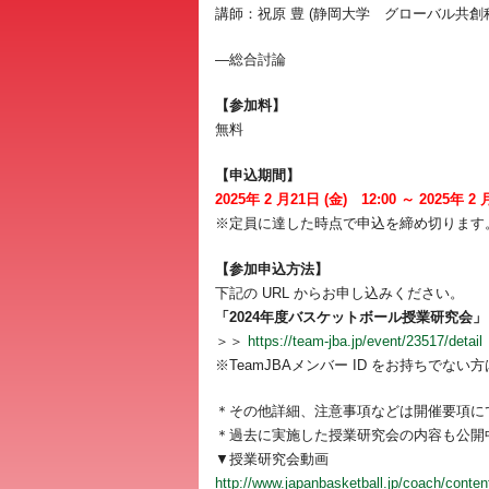
講師：祝原 豊 (静岡大学 グローバル共創
―総合討論
【参加料】
無料
【申込期間】
2025年 2 月21日 (金) 12:00 ～ 2025年 2
※定員に達した時点で申込を締め切ります
【参加申込方法】
下記の URL からお申し込みください。
「2024年度バスケットボール授業研究会」（
＞＞
https://team-jba.jp/event/23517/detail
※TeamJBAメンバー ID をお持ちでない
＊その他詳細、注意事項などは開催要項に
＊過去に実施した授業研究会の内容も公開
▼授業研究会動画
http://www.japanbasketball.jp/coach/conten