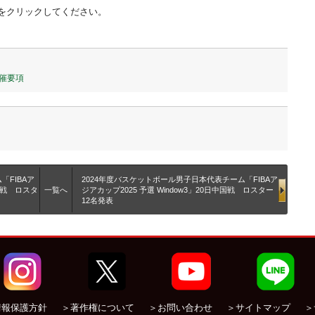
をクリックしてください。
開催要項
「FIBAア
2024年度バスケットボール男子日本代表チーム「FIBAア
ゴル戦 ロスタ
一覧へ
ジアカップ2025 予選 Window3」20日中国戦 ロスター
12名発表
情報保護方針
＞著作権について
＞お問い合わせ
＞サイトマップ
＞