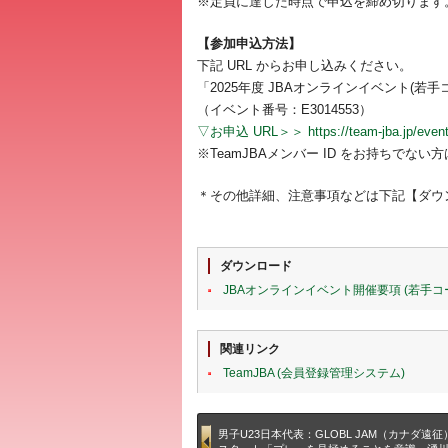
※定員に達した時点で申込を締め切ります
【参加申込方法】
下記 URL からお申し込みください。
「2025年度 JBAオンラインイベント(
（イベント番号：E3014553）
▽お申込 URL＞＞ https://team-jba.jp/event/
※TeamJBAメンバー ID をお持ちでない方
＊その他詳細、注意事項などは下記【ダウ
ダウンロード
JBAオンラインイベント開催要項 (若手
関連リンク
TeamJBA (会員登録管理システム)
男子U23日本代表：GLOBL JAM（カナダ遠