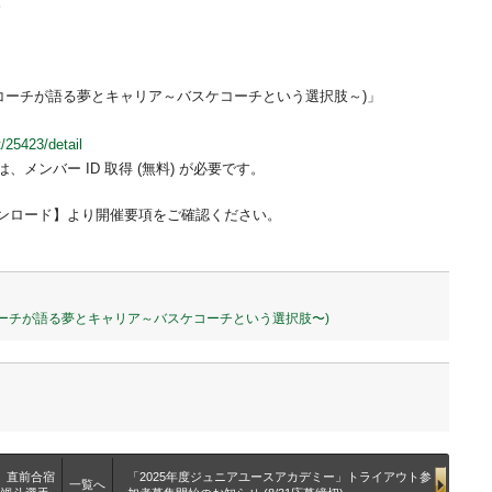
。
若手コーチが語る夢とキャリア～バスケコーチという選択肢～)」
25423/detail
は、メンバー ID 取得 (無料) が必要です。
ンロード】より開催要項をご確認ください。
コーチが語る夢とキャリア～バスケコーチという選択肢〜)
征）直前合宿
「2025年度ジュニアユースアカデミー」トライアウト参
一覧へ