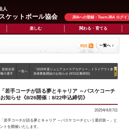
法人
スケットボール協会
JBAへの登録・TeaｍJBA ログイ
楽しむ
関わる・育てる
一覧へ
征）直前合宿
「2025年度ジュニアユースアカデミー」トライアウト参
一覧へ
川颯斗選手
加者募集開始のお知らせ (8/31応募締切)
ト「若手コーチが語る夢とキャリア ～バスケコーチ
知らせ《8/26開催：8/22申込締切》
2025年8月7日
火) に、「若手コーチが語る夢とキャリア ～バスケコーチという選択肢～」と
ベントを開催いたします。