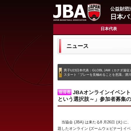
公益財団
日本バ
日本代表
ニュース
男子U23日本代表：GLOBL JAM（カナダ遠
スタート「プレーを見極めることを意識」湧
JBAオンラインイベン
という選択肢～」参加者募集のお
当協会 (JBA) は来たる8 月26日 (
題したオンライン (ズームウェビナー) イ