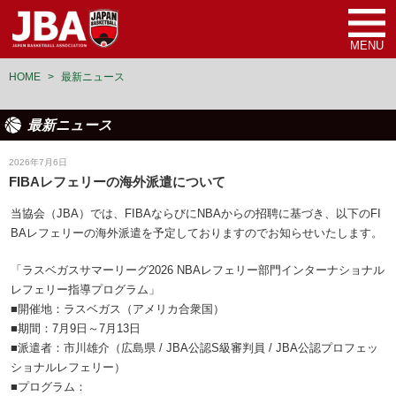
MENU
HOME
>
最新ニュース
最新ニュース
審判
2026年7月6日
FIBAレフェリーの海外派遣について
当協会（JBA）では、FIBAならびにNBAからの招聘に基づき、以下のFI
BAレフェリーの海外派遣を予定しておりますのでお知らせいたします。
「ラスベガスサマーリーグ2026 NBAレフェリー部門インターナショナル
レフェリー指導プログラム」
■開催地：ラスベガス（アメリカ合衆国）
■期間：7月9日～7月13日
■派遣者：市川雄介（広島県 / JBA公認S級審判員 / JBA公認プロフェッ
ショナルレフェリー）
■プログラム：