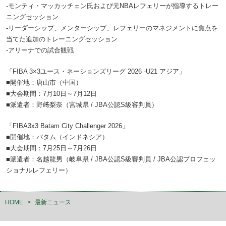
-モンティ・マッカッチェン氏および元NBAレフェリーが指導するトレー
ニングセッション
-リーダーシップ、メンターシップ、レフェリーのマネジメントに焦点を
当てた追加のトレーニングセッション
-アリーナでの試合観戦
「FIBA 3×3ユース・ネーションズリーグ 2026 -U21 アジア」
■開催地：唐山市（中国）
■大会期間：7月10日～7月12日
■派遣者：野﨑梨奈（宮城県 / JBA公認S級審判員）
「FIBA3x3 Batam City Challenger 2026」
■開催地：バタム（インドネシア）
■大会期間：7月25日～7月26日
■派遣者：名越龍男（岐阜県 / JBA公認S級審判員 / JBA公認プロフェッ
ショナルレフェリー）
HOME
>
最新ニュース