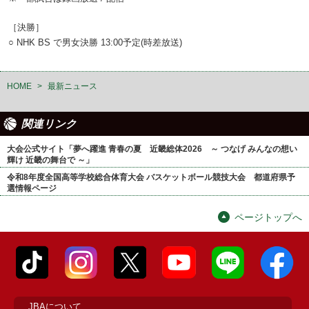
［決勝］
○ NHK BS で男女決勝 13:00予定(時差放送)
HOME
>
最新ニュース
関連リンク
大会公式サイト「夢へ躍進 青春の夏 近畿総体2026 ～ つなげ みんなの想い
輝け 近畿の舞台で ～」
令和8年度全国高等学校総合体育大会 バスケットボール競技大会 都道府県予
選情報ページ
ページトップへ
JBAについて