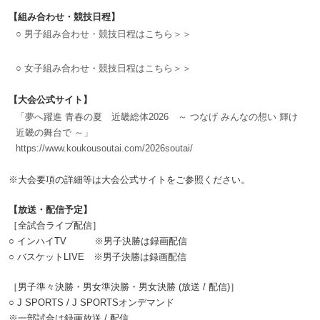
【組み合わせ・競技日程】
○ 男子組み合わせ・競技日程はこちら＞＞
○ 女子組み合わせ・競技日程はこちら＞＞
【大会公式サイト】
「夢へ躍進 青春の夏 近畿総体2026 ～ つなげ みんなの想い 輝け
近畿の舞台で ～」
https://www.koukousoutai.com/2026soutai/
※大会要項の詳細等は大会公式サイトをご参照ください。
【放送・配信予定】
［全試合ライブ配信］
○ インハイTV ※男子決勝は録画配信
○ バスケットLIVE ※男子決勝は録画配信
［男子準々決勝・男女準決勝・男女決勝 (放送 / 配信)］
○ J SPORTS / J SPORTSオンデマンド
※一部試合は録画放送 / 配信