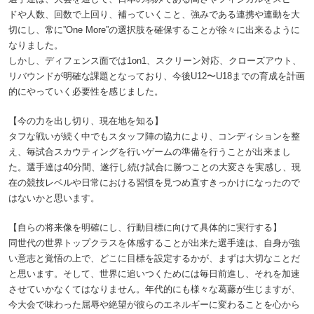
ドや人数、回数で上回り、補っていくこと、強みである連携や連動を大
切にし、常に”One More”の選択肢を確保することが徐々に出来るように
なりました。
しかし、ディフェンス面では1on1、スクリーン対応、クローズアウト、
リバウンドが明確な課題となっており、今後U12〜U18までの育成を計画
的にやっていく必要性を感じました。
【今の力を出し切り、現在地を知る】
タフな戦いが続く中でもスタッフ陣の協力により、コンディションを整
え、毎試合スカウティングを行いゲームの準備を行うことが出来まし
た。選手達は40分間、遂行し続け試合に勝つことの大変さを実感し、現
在の競技レベルや日常における習慣を見つめ直すきっかけになったので
はないかと思います。
【自らの将来像を明確にし、行動目標に向けて具体的に実行する】
同世代の世界トップクラスを体感することが出来た選手達は、自身が強
い意志と覚悟の上で、どこに目標を設定するかが、まずは大切なことだ
と思います。そして、世界に追いつくためには毎日前進し、それを加速
させていかなくてはなりません。年代的にも様々な葛藤が生じますが、
今大会で味わった屈辱や絶望が彼らのエネルギーに変わることを心から