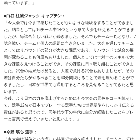
願っています。」
■白谷 柱誠ジャック キャプテン：
「今大会では今まで感じたことがないような経験をすることができまし
た。結果としては16チーム中14位という形で大会を終えることができま
したが、毎試合苦しい戦いが続きました。それでもチーム一丸となり、7
試合戦い、チームと個人の課題に向き合いました。大会を通してチーム
としてはリバウンドの部分が大きな課題であり、リバウンドで試合の展
開が変わることも何度もありました。個人としては一対一のスキルで大
きな課題を見つけることができ、その課題に日々取り組むことができま
した。試合の結果だけ見ると、大差で負ける試合もありましたが、その
差は自分たちがやるべきことを40分間続けることで差を埋めることがで
きましたし、日本が世界でも通用するところを見せることができたと思
います。
今後、より日本の力を底上げするためにも今大会の景色をコーチ陣そし
て、選手12名が日本でプレーする選手たちに世界基準をしっかり伝える
責任があると思うので、同年代や下の年代に自分が経験したことをプレ
ーと言葉で伝えていきたいと思います。」
■今野 瑛心 選手：
「今大会は14位という悔しい結果で大会を終えました。チームとしては