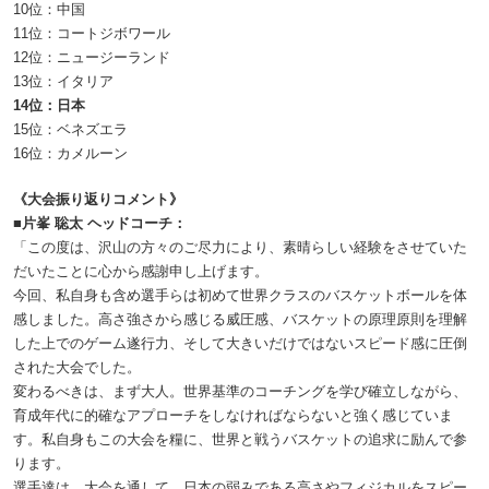
10位：中国
11位：コートジボワール
12位：ニュージーランド
13位：イタリア
14位：日本
15位：ベネズエラ
16位：カメルーン
《大会振り返りコメント》
■片峯 聡太 ヘッドコーチ：
「この度は、沢山の方々のご尽力により、素晴らしい経験をさせていた
だいたことに心から感謝申し上げます。
今回、私自身も含め選手らは初めて世界クラスのバスケットボールを体
感しました。高さ強さから感じる威圧感、バスケットの原理原則を理解
した上でのゲーム遂行力、そして大きいだけではないスピード感に圧倒
された大会でした。
変わるべきは、まず大人。世界基準のコーチングを学び確立しながら、
育成年代に的確なアプローチをしなければならないと強く感じていま
す。私自身もこの大会を糧に、世界と戦うバスケットの追求に励んで参
ります。
選手達は、大会を通して、日本の弱みである高さやフィジカルをスピー