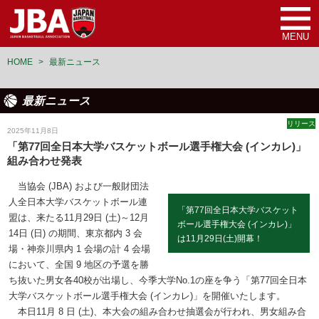
MENU
HOME
>
最新ニュース
最新ニュース
リリース
2025年11月8日
「第77回全日本大学バスケットボール選手権大会 (インカレ)」
組み合わせ発表
当協会 (JBA) および一般財団法
人全日本大学バスケットボール連
「第77回全日本大学バスケット
盟は、来たる11月29日 (土)～12月
ボール選手権大会 (インカレ)」
14日 (日) の期間、東京都内 3 会
は11月29日(土)開幕！
場・神奈川県内 1 会場の計 4 会場
において、全国 9 地区の予選を勝
ち抜いた男女各40校が出場し、今季大学No.1の座を争う「第77回全日本
大学バスケットボール選手権大会 (インカレ)」を開催いたします。
本日11月 8 日 (土)、本大会の組み合わせ抽選会が行われ、男女組み合