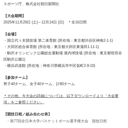
スポーツ庁、株式会社朝日新聞社
【大会期間】
2025年11月29日 (土)～12月14日 (日) ＊全16日間
【会場】
・国立代々木競技場 第二体育館 (所在地：東京都渋谷区神南2-1-1)
・大田区総合体育館 (所在地：東京都大田区東蒲田1-11-1)
・駒沢オリンピック公園総合運動場 屋内球技場 (所在地：東京都世田谷
区駒沢公園1)
・横浜武道館 (所在地：神奈川県横浜市中区翁町2-9-10)
【参加チーム】
男子40チーム、女子40チーム、計80チーム
＊その他、今大会の詳細については、以下ダウンロードより「大会要
項」をご参照ください。
【競技日程／組み合わせ表】
・第77回全日本大学バスケットボール選手権大会 競技日程