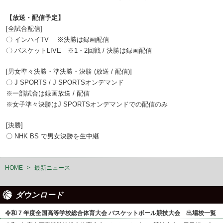
【放送・配信予定】
[全試合配信]
〇 インハイTV ※決勝は録画配信
〇 バスケットLIVE ※1・2回戦 / 決勝は録画配信
[男女準々決勝・準決勝・決勝 (放送 / 配信)]
〇 J SPORTS / J SPORTSオンデマンド
※一部試合は録画放送 / 配信
※女子準々決勝はJ SPORTSオンデマンドでの配信のみ
[決勝]
〇 NHK BS で男女決勝を生中継
HOME
>
最新ニュース
ダウンロード
令和 7 年度全国高等学校総合体育大会 バスケットボール競技大会 出場校一覧