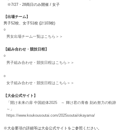
※7/27・28両日のみ開催 / 女子
【出場チーム】
男子52校、女子51校 (計103校)
○
男女出場チーム一覧はこちら＞＞
【組み合わせ・競技日程】
○
男子組み合わせ・競技日程はこちら＞＞
○
女子組み合わせ・競技日程はこちら＞＞
【大会公式サイト】
「開け未来の扉 中国総体2025 ～ 輝け君の青春 刻め努力の軌跡
～」
https://www.koukousoutai.com/2025soutai/okayama/
※大会要項の詳細等は大会公式サイトをご参照ください。