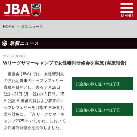
MENU
HOME
>
最新ニュース
最新ニュース
審判
2025年8月30日
Wリーグサマーキャンプで女性審判研修会を実施 (実施報告)
当協会 (JBA) では、女性審判員
の強化と将来のトップレフェリー
試合後の振り返りの様子①
育成を目的とし、去る 7 月19日
(土)～21日 (月・祝) の 3 日間、JB
A 公認 S 級審判員および将来のト
ップレフェリーを目指す A 級審判
試合後の振り返りの様子②
員を対象に、「W リーグサマーキ
ャンプ2025 in いしかわ」において
女性審判研修会を開催しました。