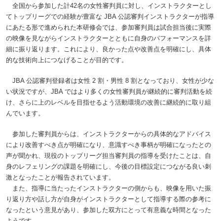
全国から参加した計42名の女性審判員に対し、インストラクターとし
てトップリーグでの経験が豊富な JBA 公認審判インストラクターが指導
にあたる形で進められた本研修会では、参加審判員は試合担当後に実際
の映像を見ながらインストラクターとともに自身のパフォーマンスを詳
細に振り返ります。これにより、良かった点や改善点を明確にし、具体
的な技術向上につなげることが目的です。
JBA 公認審判登録者は女性 2 割・男性 8 割となっており、女性が少な
い状況ですが、JBA ではより多くの女性審判員が継続的に審判活動を続
け、さらに上のレベルを目指せるよう活動環境の改善に継続的に取り組
んでいます。
参加した審判員からは、インストラクターからの具体的なアドバイス
により改善すべき点が明確になり、意識すべき事柄が明確になったとの
声が聞かれ、現役のトップリーグ担当審判員の指導を受けたことは、自
身のレフェリングの課題を明確にし、今後の目標設定につながる良い刺
激となったことが報告されています。
また、指導に当たったインストラクターの側からも、映像を用いた振
り返り方や話し方が自身がインストラクターとして指導する際の参考に
なったという意見があり、参加した双方にとって有意義な時間となった
ようです。