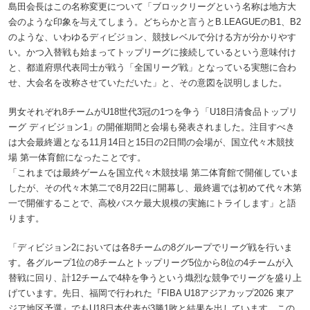
島田会長はこの名称変更について「ブロックリーグという名称は地方大
会のような印象を与えてしまう。どちらかと言うとB.LEAGUEのB1、B2
のような、いわゆるディビジョン、競技レベルで分ける方が分かりやす
い。かつ入替戦も始まってトップリーグに接続しているという意味付け
と、都道府県代表同士が戦う「全国リーグ戦」となっている実態に合わ
せ、大会名を改称させていただいた」と、その意図を説明しました。
男女それぞれ8チームがU18世代3冠の1つを争う「U18日清食品トップリ
ーグ ディビジョン1」の開催期間と会場も発表されました。注目すべき
は大会最終週となる11月14日と15日の2日間の会場が、国立代々木競技
場 第一体育館になったことです。
「これまでは最終ゲームを国立代々木競技場 第二体育館で開催していま
したが、その代々木第二で8月22日に開幕し、最終週では初めて代々木第
一で開催することで、高校バスケ最大規模の実施にトライします」と語
ります。
「ディビジョン2においては各8チームの8グループでリーグ戦を行いま
す。各グループ1位の8チームとトップリーグ5位から8位の4チームが入
替戦に回り、計12チームで4枠を争うという熾烈な競争でリーグを盛り上
げています。先日、福岡で行われた『FIBA U18アジアカップ2026 東ア
ジア地区予選』でもU18日本代表が3勝1敗と結果を出しています。この