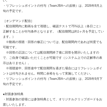
い。
・リフレッシュポイントの付与（TeamJBAへの反映）は、2026年8月上
旬の予定です。
［オンデマンド配信］
・配信期間内に動画を全て視聴し、確認テストで75%以上（各日ごと）
正解することが付与条件となります。（配信期間は約1ヶ月を予定してい
ます。）
※動画の視聴・回答の修正については、配信期間内であれば何度でも
可能です。
※回答の正誤については配信期間終了後に回答を開示いたしますの
で、ご自身で確認いただくことが可能です（システム上での正解率の表
示はありません）。
※視聴途中、回答途中で配信期間を過ぎた場合にはリフレッシュポイ
ントは付与されません。時間に余裕をもって実施してください。
・リフレッシュポイントの付与（TeamJBAへの反映）は、2026年9月下
旬の予定です。
●対面参加特典
・対面参加の皆様には参加特典として、オリジナルクリップボードをお
渡しいたします。