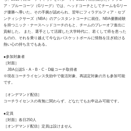
ア・ブルーコーツ（Gリーグ）では、ヘッドコーチとしてチームをGリー
グ優勝へ導いた。その手腕が認められ、翌年にフィラデルフィア・セブ
ンティシクサーズ（NBA）のアシスタントコーチに就任。NBA優勝経験
を持つニック・ナースヘッドコーチのもと、チームのプレーオフ進出に
貢献した。 また、選手として活躍した大学時代に、若くして癌を患った
ものの、それを乗り越えて今なおバスケットボールに情熱を注ぎ続ける
熱い心の持ち主でもある。
●参加対象者
［対面］
JBA公認S・A・B・C・D級コーチ取得者
※現在コーチライセンス失効中で復活対象、再認定対象の方も参加可能
です。
［オンデマンド配信］
コーチライセンスの有無に関わらず、どなたでもお申込み可能です。
●定員
［対面］各日250人
［オンデマンド配信］定員は設けません