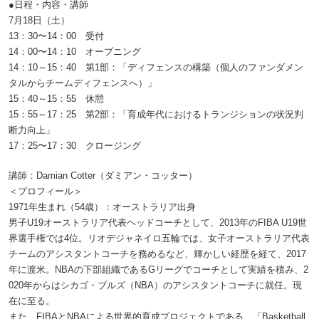
●日程・内容・講師
7月18日（土）
13：30〜14：00 受付
14：00〜14：10 オープニング
14：10～15：40 第1部：「ディフェンスの構築（個人のファンダメン
タルからチームディフェンスへ）」
15：40～15：55 休憩
15：55～17：25 第2部：「育成年代におけるトランジションの状況判
断力向上」
17：25〜17：30 クロージング
講師：Damian Cotter（ダミアン・コッター）
＜プロフィール＞
1971年生まれ（54歳）：オーストラリア出身
男子U19オーストラリア代表ヘッドコーチとして、2013年のFIBA U19世
界選手権では4位。リオデジャネイロ五輪では、女子オーストラリア代表
チームのアシスタントコーチを務めるなど、輝かしい経歴を経て、2017
年に渡米。NBAの下部組織であるGリーグでコーチとして実績を積み、2
020年からはシカゴ・ブルズ（NBA）のアシスタントコーチに就任。現
在に至る。
また、FIBAとNBAによる世界的育成プロジェクトである、「Basketball