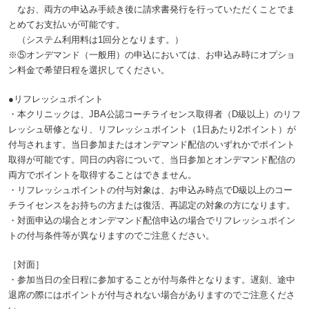
なお、両方の申込み手続き後に請求書発行を行っていただくことでま
とめてお支払いが可能です。
（システム利用料は1回分となります。）
※⑤オンデマンド（一般用）の申込においては、お申込み時にオプショ
ン料金で希望日程を選択してください。
●リフレッシュポイント
・本クリニックは、JBA公認コーチライセンス取得者（D級以上）のリフ
レッシュ研修となり、リフレッシュポイント（1日あたり2ポイント）が
付与されます。当日参加またはオンデマンド配信のいずれかでポイント
取得が可能です。同日の内容について、当日参加とオンデマンド配信の
両方でポイントを取得することはできません。
・リフレッシュポイントの付与対象は、お申込み時点でD級以上のコー
チライセンスをお持ちの方または復活、再認定の対象の方になります。
・対面申込の場合とオンデマンド配信申込の場合でリフレッシュポイン
トの付与条件等が異なりますのでご注意ください。
［対面］
・参加当日の全日程に参加することが付与条件となります。遅刻、途中
退席の際にはポイントが付与されない場合がありますのでご注意くださ