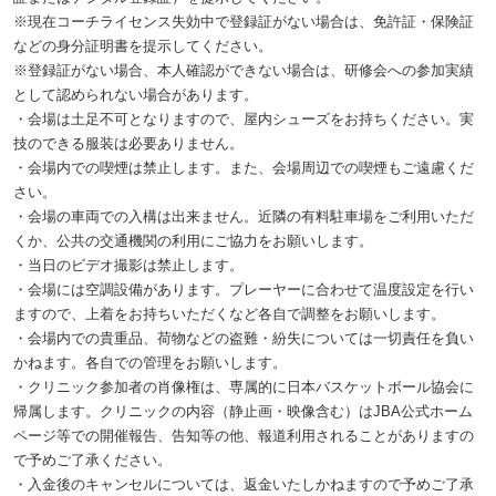
※現在コーチライセンス失効中で登録証がない場合は、免許証・保険証
などの身分証明書を提示してください。
※登録証がない場合、本人確認ができない場合は、研修会への参加実績
として認められない場合があります。
・会場は土足不可となりますので、屋内シューズをお持ちください。実
技のできる服装は必要ありません。
・会場内での喫煙は禁止します。また、会場周辺での喫煙もご遠慮くだ
さい。
・会場の車両での入構は出来ません。近隣の有料駐車場をご利用いただ
くか、公共の交通機関の利用にご協力をお願いします。
・当日のビデオ撮影は禁止します。
・会場には空調設備があります。プレーヤーに合わせて温度設定を行い
ますので、上着をお持ちいただくなど各自で調整をお願いします。
・会場内での貴重品、荷物などの盗難・紛失については一切責任を負い
かねます。各自での管理をお願いします。
・クリニック参加者の肖像権は、専属的に日本バスケットボール協会に
帰属します。クリニックの内容（静止画・映像含む）はJBA公式ホーム
ページ等での開催報告、告知等の他、報道利用されることがありますの
で予めご了承ください。
・入金後のキャンセルについては、返金いたしかねますので予めご了承