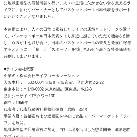
に地域密着型の店舗展開を行い、人々の生活に欠かせない食を支えるラ
イフに、新たなパートナーとしてバスケットボール日本代表をサポート
いただくこととなりました。
本連携により、人々の日常に密着したライフの店舗ネットワークを通じ
て、バスケットボール日本代表をより身近に感じていただく機会を創出
し、双方が手を取り合い、日本のバスケットボールの普及と発展に寄与
するとともに、「食」と「スポーツ」を掛け合わせた新たな社会価値を
共創してまいります。
■ライフ会社概要
企業名：株式会社ライフコーポレーション
大阪本社：〒532-0004 大阪府大阪市淀川区西宮原2-2-22
東京本社：〒140-0002 東京都品川区東品川4-12-3
品川シーサイドTSタワー13F
創立：1956年
代表者：代表取締役社長執行役員 岩崎 高治
事業内容：首都圏および近畿圏を中心に食品スーパーマーケット「ライ
フ」を展開。
地域密着型の店舗運営に加え、自社工場を活用した惣菜開発、健康志向
のプライベート