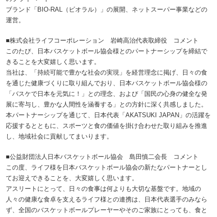
ブランド「BIO-RAL（ビオラル）」の展開、ネットスーパー事業などの
運営。
■株式会社ライフコーポレーション 岩崎高治代表取締役 コメント
このたび、日本バスケットボール協会様とのパートナーシップを締結で
きることを大変嬉しく思います。
当社は、「持続可能で豊かな社会の実現」を経営理念に掲げ、日々の食
を通じた健康づくりに取り組んでおり、日本バスケットボール協会様の
「バスケで日本を元気に！」との理念、および「国民の心身の健全な発
展に寄与し、豊かな人間性を涵養する」との方針に深く共感しました。
本パートナーシップを通じて、日本代表「AKATSUKI JAPAN」の活躍を
応援するとともに、スポーツと食の価値を掛け合わせた取り組みを推進
し、地域社会に貢献してまいります。
■公益財団法人日本バスケットボール協会 島田慎二会長 コメント
この度、ライフ様を日本バスケットボール協会の新たなパートナーとし
てお迎えできることを、大変嬉しく思います。
アスリートにとって、日々の食事は何よりも大切な基盤です。地域の
人々の健康な食卓を支えるライフ様との連携は、日本代表選手のみなら
ず、全国のバスケットボールプレーヤーやそのご家族にとっても、食と